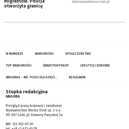
migrantów. Policja
dobrewiadomosci.net.pl
otworzyła granicę
W NUMERZE
WIADOMOŚCI
SPOŁECZEŃSTWO
TOP WIADOMOŚCI
ŚWIAT/PERYSKOP
LIFESTYLE/ZDROWIE
ANGORKA – NIE TYLKO DLA DZIECI…
REGULAMIN
Stopka redakcyjna
ANGORA
Przegląd prasy krajowej i światowej
Wydawnictwo Westa-Druk sp. z o.o.
90-007 Łódź, pl. Komuny Paryskiej 5a
NIP. 123-102-07-01
tel. +48 42 632-61-79