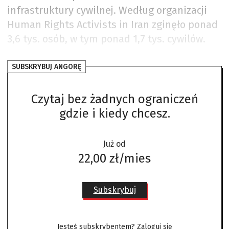
infrastruktury cywilnej. Według organizacji
Human Rights Activists in Iran zginęło ponad
3,6 tys. osób, w tym ponad 1,7 tys. cywilów.
SUBSKRYBUJ ANGORĘ
Czytaj bez żadnych ograniczeń
gdzie i kiedy chcesz.
Już od
22,00 zł/mies
Subskrybuj
Jesteś subskrybentem?
Zaloguj się