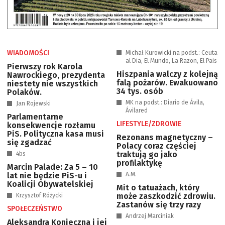
WIADOMOŚCI
Michał Kurowicki na podst.: Ceuta
al Dia, El Mundo, La Razon, El Pais
Pierwszy rok Karola
Hiszpania walczy z kolejną
Nawrockiego, prezydenta
falą pożarów. Ewakuowano
niestety nie wszystkich
34 tys. osób
Polaków.
MK na podst.: Diario de Ávila,
Jan Rojewski
Ávilared
Parlamentarne
LIFESTYLE/ZDROWIE
konsekwencje rozłamu
PiS. Polityczna kasa musi
Rezonans magnetyczny –
się zgadzać
Polacy coraz częściej
traktują go jako
4bs
profilaktykę
Marcin Palade: Za 5 – 10
lat nie będzie PiS-u i
A.M.
Koalicji Obywatelskiej
Mit o tatuażach, który
może zaszkodzić zdrowiu.
Krzysztof Różycki
Zastanów się trzy razy
SPOŁECZEŃSTWO
Andrzej Marciniak
Aleksandra Konieczna i jej