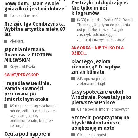
Zastrzyki odchudzające.
nowy dom. „Mam swoje
Nie tylko mniej
gniazdko i jest mi dobrze”
kilogramów
Tomasz Gawiński
(KGB) na podst. Radio BBC, Daniel
Nie żyje Iga Cembrzyńska.
Thomas, „Od płynu do płukania
Wybitna artystka miała 87
ust po farbę do włosów: jak
lat
zastrzyki odchudzające
zmieniają nawyki zakupowe”
Plotkara
ANGORKA - NIE TYLKO DLA
Japonia nieznana.
DZIECI...
Rozmowa z PIOTREM
MILEWSKIM
Dlaczego jeziora
ciemnieją? To wpływ
Krzysztof Pyzia
zmian klimatu
ŚWIAT/PERYSKOP
A.P. opr. na podst.
Tragedia w Berlinie.
zielona.interia.pl
Parada Równości
Lasy społeczne wokół
przerwana po
Wrocławia. Powstały jako
śmiertelnym ataku
pierwsze w Polsce
AS na podst.: tagesschau.de,
Oz na podst. inform. prasowych
ndr.de, zdfheute.de, taz.de,
tagesspiegel.de,
Szczecin posprzątany na
berlinmorgen.de, berliner-
błysk! Wolontariusze
zeitung.de
upiększają miasto
Ceuta pod naporem
G.K. opr. na podst.