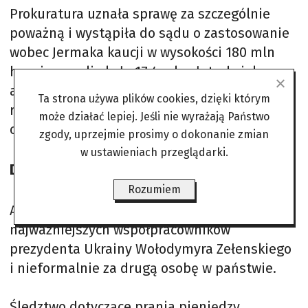
Prokuratura uznała sprawę za szczególnie
poważną i wystąpiła do sądu o zastosowanie
wobec Jermaka kaucji w wysokości 180 mln
hrywien, czyli około 17,4 mln złotych, jako
alternatywy dla aresztu. Kontynuację
Ta strona używa plików cookies, dzięki którym
rozprawy zaplanowano na środę w południe
może działać lepiej. Jeśli nie wyrażają Państwo
czasu ukraińskiego.
zgody, uprzejmie prosimy o dokonanie zmian
w ustawieniach przeglądarki.
Druga osoba w państwie
Rozumiem
Andrij Jermak był uznawany za jednego z
najważniejszych współpracowników
prezydenta Ukrainy Wołodymyra Zełenskiego
i nieformalnie za drugą osobę w państwie.
Śledztwo dotyczące prania pieniędzy