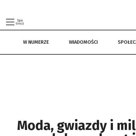
Spis
treści
W NUMERZE
WIADOMOŚCI
SPOŁE
W NUMERZE
WIADOMOŚCI
SPOŁECZEŃSTWO
POLITYKA PRYWATNOŚCI
REGULAMIN
Moda, gwiazdy i mil