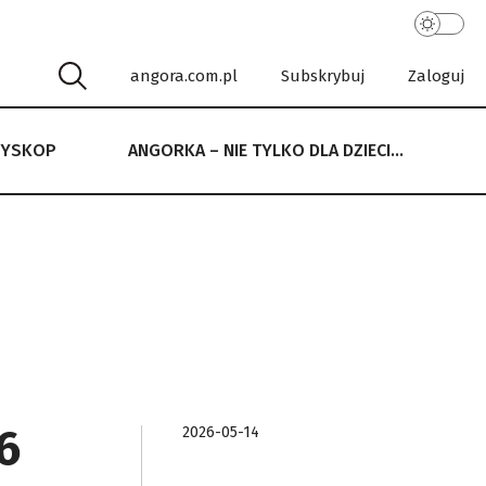
angora.com.pl
Subskrybuj
Zaloguj
RYSKOP
ANGORKA – NIE TYLKO DLA DZIECI…
 NIE TYLKO DLA DZIECI…
6
2026-05-14