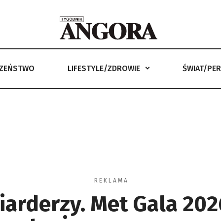
CZEŃSTWO
LIFESTYLE/ZDROWIE
ŚWIAT/PE
LIFESTYLE/ZDROWIE
ŚWIAT/PERYSKOP
ANGORKA –
R E K L A M A
iarderzy. Met Gala 202