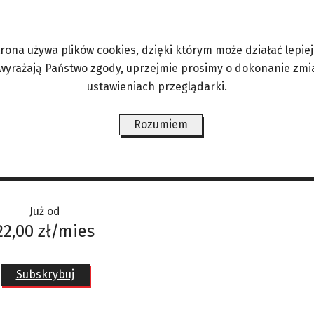
ojawiają się osobno: na koncertach, kortach teni
ludzi świata. W przypadku Met Gali wszyscy spotk
 charytatywna na rzecz Costume Institute – modo
trona używa plików cookies, dzięki którym może działać lepiej. 
Met Gala jest czymś znacznie większym: spektak
 wyrażają Państwo zgody, uprzejmie prosimy o dokonanie zmi
ustawieniach przeglądarki.
Rozumiem
ograniczeń gdzie i kiedy chcesz.
Już od
22,00 zł/mies
Subskrybuj