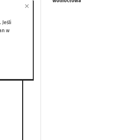
wolnocłowa
sowych,
ali się
wego
Jeśli
lem
an w