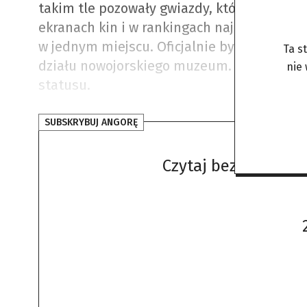
takim tle pozowały gwiazdy, które zwykle p
ekranach kin i w rankingach najbogatszych 
w jednym miejscu. Oficjalnie była to gala
Ta s
działu nowojorskiego muzeum. W praktyce 
nie
statusu.
SUBSKRYBUJ ANGORĘ
Czytaj bez żadnych 