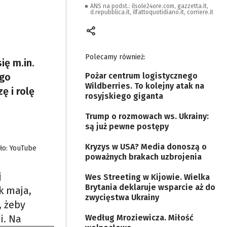
ANS na podst.: ilsole24ore.com, gazzetta.it,
d.repubblica.it, ilfattoquotidiano.it, corriere.it
Polecamy również:
ię m.in.
ego
Pożar centrum logistycznego
Wildberries. To kolejny atak na
ę i rolę
rosyjskiego giganta
Trump o rozmowach ws. Ukrainy:
są już pewne postępy
Kryzys w USA? Media donoszą o
ło: YouTube
poważnych brakach uzbrojenia
j
Wes Streeting w Kijowie. Wielka
Brytania deklaruje wsparcie aż do
k maja,
zwycięstwa Ukrainy
, żeby
i. Na
Według Mroziewicza. Miłość