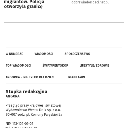
migrantów. Policja
dobrewiadomosci.net.pl
otworzyła granicę
W NUMERZE
WIADOMOŚCI
SPOŁECZEŃSTWO
TOP WIADOMOŚCI
ŚWIAT/PERYSKOP
LIFESTYLE/ZDROWIE
ANGORKA – NIE TYLKO DLA DZIECI…
REGULAMIN
Stopka redakcyjna
ANGORA
Przegląd prasy krajowej i światowej
Wydawnictwo Westa-Druk sp. z o.o.
90-007 Łódź, pl. Komuny Paryskiej 5a
NIP. 123-102-07-01