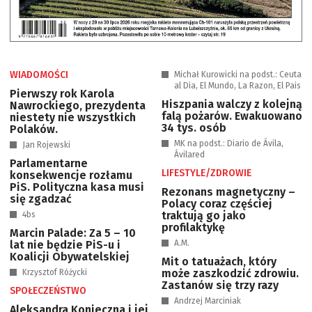
WIADOMOŚCI
Michał Kurowicki na podst.: Ceuta
al Dia, El Mundo, La Razon, El Pais
Pierwszy rok Karola
Hiszpania walczy z kolejną
Nawrockiego, prezydenta
falą pożarów. Ewakuowano
niestety nie wszystkich
34 tys. osób
Polaków.
MK na podst.: Diario de Ávila,
Jan Rojewski
Ávilared
Parlamentarne
LIFESTYLE/ZDROWIE
konsekwencje rozłamu
PiS. Polityczna kasa musi
Rezonans magnetyczny –
się zgadzać
Polacy coraz częściej
traktują go jako
4bs
profilaktykę
Marcin Palade: Za 5 – 10
lat nie będzie PiS-u i
A.M.
Koalicji Obywatelskiej
Mit o tatuażach, który
może zaszkodzić zdrowiu.
Krzysztof Różycki
Zastanów się trzy razy
SPOŁECZEŃSTWO
Andrzej Marciniak
Aleksandra Konieczna i jej