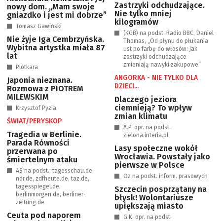
Zastrzyki odchudzające.
nowy dom. „Mam swoje
Nie tylko mniej
gniazdko i jest mi dobrze”
kilogramów
Tomasz Gawiński
(KGB) na podst. Radio BBC, Daniel
Nie żyje Iga Cembrzyńska.
Thomas, „Od płynu do płukania
Wybitna artystka miała 87
ust po farbę do włosów: jak
lat
zastrzyki odchudzające
zmieniają nawyki zakupowe”
Plotkara
ANGORKA - NIE TYLKO DLA
Japonia nieznana.
DZIECI...
Rozmowa z PIOTREM
MILEWSKIM
Dlaczego jeziora
ciemnieją? To wpływ
Krzysztof Pyzia
zmian klimatu
ŚWIAT/PERYSKOP
A.P. opr. na podst.
Tragedia w Berlinie.
zielona.interia.pl
Parada Równości
Lasy społeczne wokół
przerwana po
Wrocławia. Powstały jako
śmiertelnym ataku
pierwsze w Polsce
AS na podst.: tagesschau.de,
Oz na podst. inform. prasowych
ndr.de, zdfheute.de, taz.de,
tagesspiegel.de,
Szczecin posprzątany na
berlinmorgen.de, berliner-
błysk! Wolontariusze
zeitung.de
upiększają miasto
Ceuta pod naporem
G.K. opr. na podst.