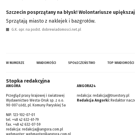
Szczecin posprzątany na błysk! Wolontariusze upiększa
Sprzątają miasto z naklejek i bazgrołów.
G.K. opr. na podst. dobrewiadomosci.net.pl
W NUMERZE
WIADOMOŚCI
SPOŁECZEŃSTWO
TOP WIADOMOŚCI
Stopka redakcyjna
ANGORA
ANGORA24
Przegląd prasy krajowej i światowej
redakcja:
redakcja@truestory.pl
Wydawnictwo Westa-Druk sp. z o.o.
Redakcja Angorki:
Redaktor nacze
90-007 Łódź, pl. Komuny Paryskiej 5a
NIP. 123-102-07-01
tel. +48 42 632-61-79
fax. +48 42 632-07-59
redakcja:
redakcja@angora.com.pl
webmaster:
webmaster@angora.com.pl