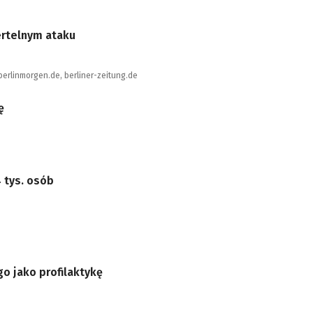
ertelnym ataku
 berlinmorgen.de, berliner-zeitung.de
ę
 tys. osób
o jako profilaktykę