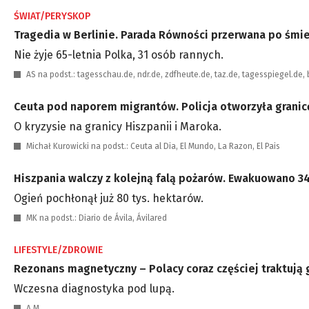
ŚWIAT/PERYSKOP
Tragedia w Berlinie. Parada Równości przerwana po śmi
Nie żyje 65-letnia Polka, 31 osób rannych.
AS na podst.: tagesschau.de, ndr.de, zdfheute.de, taz.de, tagesspiegel.de,
Ceuta pod naporem migrantów. Policja otworzyła granic
O kryzysie na granicy Hiszpanii i Maroka.
Michał Kurowicki na podst.: Ceuta al Dia, El Mundo, La Razon, El Pais
Hiszpania walczy z kolejną falą pożarów. Ewakuowano 34
Ogień pochłonął już 80 tys. hektarów.
MK na podst.: Diario de Ávila, Ávilared
LIFESTYLE/ZDROWIE
Rezonans magnetyczny – Polacy coraz częściej traktują g
Wczesna diagnostyka pod lupą.
A.M.