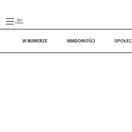
Spis
treści
W NUMERZE
WIADOMOŚCI
SPOŁE
W NUMERZE
WIADOMOŚCI
SPOŁECZEŃSTWO
POLITYKA PRYWATNOŚCI
REGULAMIN