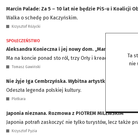
Marcin Palade: Za 5 – 10 lat nie będzie PiS-u i Koalicji 
Walka o schedę po Kaczyńskim.
Krzysztof Różycki
SPOŁECZEŃSTWO
Aleksandra Konieczna i jej nowy dom. „Mam swoje gniaz
Ta s
Ma na koncie ponad sto ról, trzy Orły i kreacje, które zapis
nie
Tomasz Gawiński
Nie żyje Iga Cembrzyńska. Wybitna artystka miała 87 lat
Odeszła legenda polskiej kultury.
Plotkara
Japonia nieznana. Rozmowa z PIOTREM MILEWSKIM
Japonia potrafi zaskoczyć nie tylko turystów, lecz także p
Krzysztof Pyzia