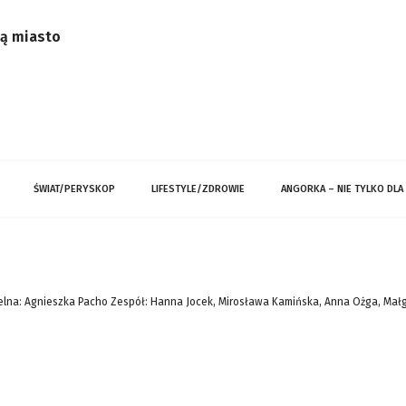
ją miasto
ŚWIAT/PERYSKOP
LIFESTYLE/ZDROWIE
ANGORKA – NIE TYLKO DLA
lna: Agnieszka Pacho Zespół: Hanna Jocek, Mirosława Kamińska, Anna Ożga, Mał