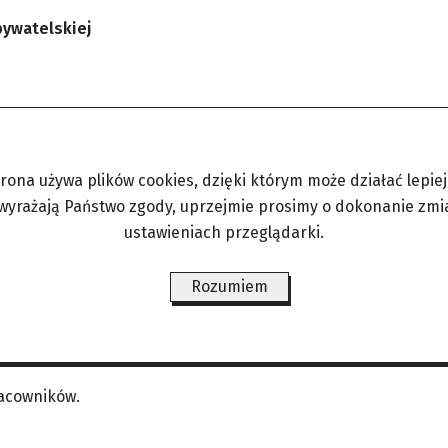
Obywatelskiej
dko i jest mi dobrze”
trona używa plików cookies, dzięki którym może działać lepiej. 
ały się w historii polskiego kina.
 wyrażają Państwo zgody, uprzejmie prosimy o dokonanie zmi
ustawieniach przeglądarki.
Rozumiem
racowników.