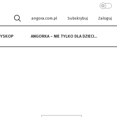
angora.com.pl
Subskrybuj
Zaloguj
RYSKOP
ANGORKA – NIE TYLKO DLA DZIECI…
 NIE TYLKO DLA DZIECI…