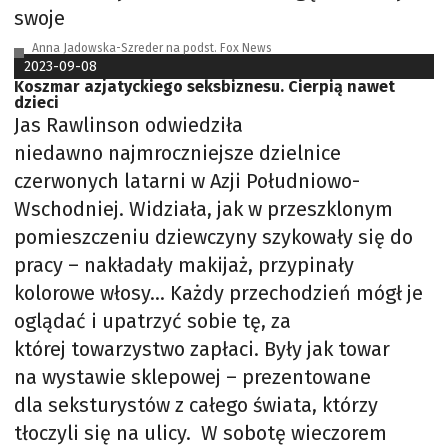
swoje
Anna Jadowska-Szreder na podst. Fox News
2023-09-08
Koszmar azjatyckiego seksbiznesu. Cierpią nawet
dzieci
Jas Rawlinson odwiedziła
niedawno najmroczniejsze dzielnice
czerwonych latarni w Azji Południowo-
Wschodniej. Widziała, jak w przeszklonym
pomieszczeniu dziewczyny szykowały się do
pracy – nakładały makijaż, przypinały
kolorowe włosy… Każdy przechodzień mógł je
oglądać i upatrzyć sobie tę, za
której towarzystwo zapłaci. Były jak towar
na wystawie sklepowej – prezentowane
dla seksturystów z całego świata, którzy
tłoczyli się na ulicy. W sobotę wieczorem