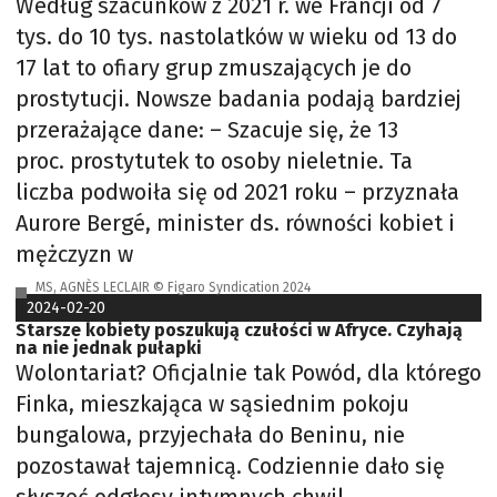
Według szacunków z 2021 r. we Francji od 7
tys. do 10 tys. nastolatków w wieku od 13 do
17 lat to ofiary grup zmuszających je do
prostytucji. Nowsze badania podają bardziej
przerażające dane: – Szacuje się, że 13
proc. prostytutek to osoby nieletnie. Ta
liczba podwoiła się od 2021 roku – przyznała
Aurore Bergé, minister ds. równości kobiet i
mężczyzn w
MS, AGNÈS LECLAIR © Figaro Syndication 2024
2024-02-20
Starsze kobiety poszukują czułości w Afryce. Czyhają
na nie jednak pułapki
Wolontariat? Oficjalnie tak Powód, dla którego
Finka, mieszkająca w sąsiednim pokoju
bungalowa, przyjechała do Beninu, nie
pozostawał tajemnicą. Codziennie dało się