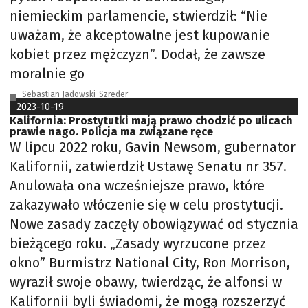
niemieckim parlamencie, stwierdził: “Nie
uważam, że akceptowalne jest kupowanie
kobiet przez mężczyzn”. Dodał, że zawsze
moralnie go
Sebastian Jadowski-Szreder
2023-10-19
Kalifornia: Prostytutki mają prawo chodzić po ulicach
prawie nago. Policja ma związane ręce
W lipcu 2022 roku, Gavin Newsom, gubernator
Kalifornii, zatwierdził Ustawę Senatu nr 357.
Anulowała ona wcześniejsze prawo, które
zakazywało włóczenie się w celu prostytucji.
Nowe zasady zaczęły obowiązywać od stycznia
bieżącego roku. „Zasady wyrzucone przez
okno” Burmistrz National City, Ron Morrison,
wyraził swoje obawy, twierdząc, że alfonsi w
Kalifornii byli świadomi, że mogą rozszerzyć