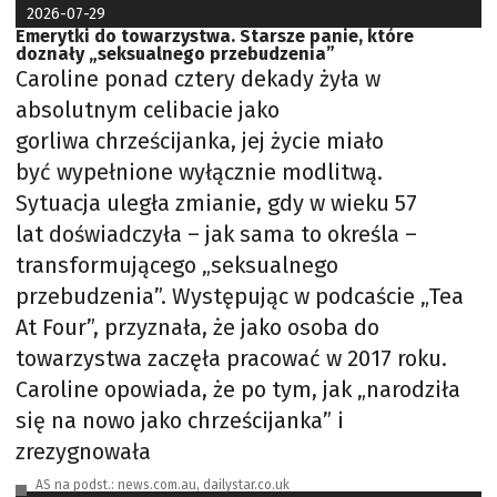
2026-07-29
Emerytki do towarzystwa. Starsze panie, które
doznały „seksualnego przebudzenia”
Caroline ponad cztery dekady żyła w
absolutnym celibacie jako
gorliwa chrześcijanka, jej życie miało
być wypełnione wyłącznie modlitwą.
Sytuacja uległa zmianie, gdy w wieku 57
lat doświadczyła – jak sama to określa –
transformującego „seksualnego
przebudzenia”. Występując w podcaście „Tea
At Four”, przyznała, że jako osoba do
towarzystwa zaczęła pracować w 2017 roku.
Caroline opowiada, że po tym, jak „narodziła
się na nowo jako chrześcijanka” i
zrezygnowała
AS na podst.: news.com.au, dailystar.co.uk