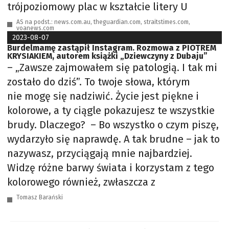
trójpoziomowy plac w kształcie litery U
AS na podst.: news.com.au, theguardian.com, straitstimes.com,
voanews.com
2023-08-07
Burdelmamę zastąpił Instagram. Rozmowa z PIOTREM
KRYSIAKIEM, autorem książki „Dziewczyny z Dubaju”
– „Zawsze zajmowałem się patologią. I tak mi
zostało do dziś”. To twoje słowa, którym
nie mogę się nadziwić. Życie jest piękne i
kolorowe, a ty ciągle pokazujesz te wszystkie
brudy. Dlaczego? – Bo wszystko o czym piszę,
wydarzyło się naprawdę. A tak brudne – jak to
nazywasz, przyciągają mnie najbardziej.
Widzę różne barwy świata i korzystam z tego
kolorowego również, zwłaszcza z
Tomasz Barański