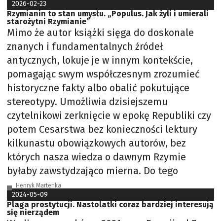
2026-02-23
Rzymianin to stan umysłu. „Populus. Jak żyli i umierali
starożytni Rzymianie”
Mimo że autor książki sięga do doskonale
znanych i fundamentalnych źródeł
antycznych, lokuje je w innym kontekście,
pomagając swym współczesnym zrozumieć
historyczne fakty albo obalić pokutujące
stereotypy. Umożliwia dzisiejszemu
czytelnikowi zerknięcie w epokę Republiki czy
potem Cesarstwa bez konieczności lektury
kilkunastu obowiązkowych autorów, bez
których nasza wiedza o dawnym Rzymie
byłaby zawstydzająco mierna. Do tego
Henryk Martenka
2024-05-09
Plaga prostytucji. Nastolatki coraz bardziej interesują
się nierządem