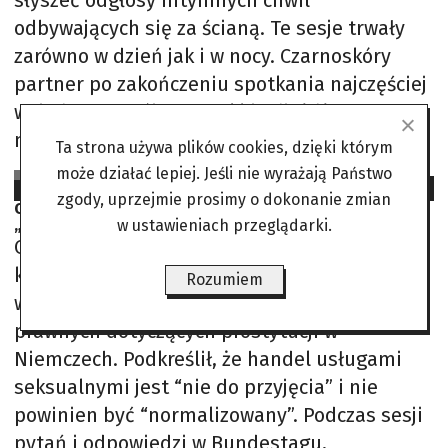
słyszeć odgłosy intymnych chwil
odbywających się za ścianą. Te sesje trwały
zarówno w dzień jak i w nocy. Czarnoskóry
partner po zakończeniu spotkania najczęściej
wsiadał na swój motocykl i odjeżdżał w
nieznanym kierunku. Czasami
Ta strona używa plików cookies, dzięki którym
Na podst. tekstu Magdaleny Gorostizy
może działać lepiej. Jeśli nie wyrażają Państwo
2023-11-16
zgody, uprzejmie prosimy o dokonanie zmian
Olaf Scholz uznał świadczenie usług seksualnych za
„nie do przyjęcia”
w ustawieniach przeglądarki.
Odważne słowa kanclerza Olaf Scholz,
kanclerz Niemiec, wyraził zamiar
Rozumiem
wprowadzenia dodatkowych regulacji
prawnych dotyczących prostytucji w
Niemczech. Podkreślił, że handel usługami
seksualnymi jest “nie do przyjęcia” i nie
powinien być “normalizowany”. Podczas sesji
pytań i odpowiedzi w Bundestagu,