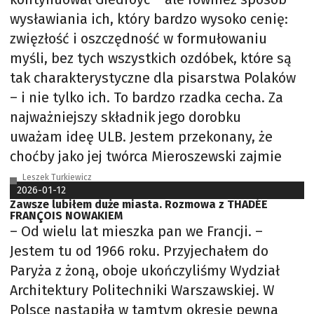
wysławiania ich, który bardzo wysoko cenię:
zwięzłość i oszczędność w formułowaniu
myśli, bez tych wszystkich ozdóbek, które są
tak charakterystyczne dla pisarstwa Polaków
– i nie tylko ich. To bardzo rzadka cecha. Za
najważniejszy składnik jego dorobku
uważam ideę ULB. Jestem przekonany, że
choćby jako jej twórca Mieroszewski zajmie
Leszek Turkiewicz
2026-01-12
Zawsze lubiłem duże miasta. Rozmowa z THADÉE
FRANÇOIS NOWAKIEM
– Od wielu lat mieszka pan we Francji. –
Jestem tu od 1966 roku. Przyjechałem do
Paryża z żoną, oboje ukończyliśmy Wydział
Architektury Politechniki Warszawskiej. W
Polsce nastąpiła w tamtym okresie pewna