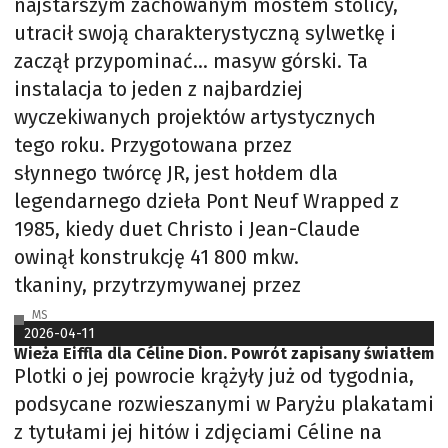
najstarszym zachowanym mostem stolicy,
utracił swoją charakterystyczną sylwetkę i
zaczął przypominać… masyw górski. Ta
instalacja to jeden z najbardziej
wyczekiwanych projektów artystycznych
tego roku. Przygotowana przez
słynnego twórcę JR, jest hołdem dla
legendarnego dzieła Pont Neuf Wrapped z
1985, kiedy duet Christo i Jean-Claude
owinął konstrukcję 41 800 mkw.
tkaniny, przytrzymywanej przez
MS
2026-04-11
Wieża Eiffla dla Céline Dion. Powrót zapisany światłem
Plotki o jej powrocie krążyły już od tygodnia,
podsycane rozwieszanymi w Paryżu plakatami
z tytułami jej hitów i zdjęciami Céline na