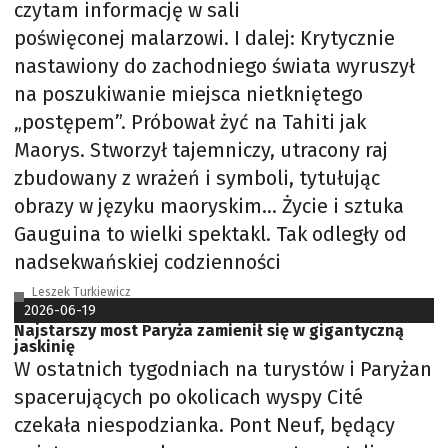
czytam informację w sali
poświęconej malarzowi. I dalej: Krytycznie
nastawiony do zachodniego świata wyruszył
na poszukiwanie miejsca nietkniętego
„postępem”. Próbował żyć na Tahiti jak
Maorys. Stworzył tajemniczy, utracony raj
zbudowany z wrażeń i symboli, tytułując
obrazy w języku maoryskim… Życie i sztuka
Gauguina to wielki spektakl. Tak odległy od
nadsekwańskiej codzienności
Leszek Turkiewicz
2026-06-19
Najstarszy most Paryża zamienił się w gigantyczną
jaskinię
W ostatnich tygodniach na turystów i Paryżan
spacerujących po okolicach wyspy Cité
czekała niespodzianka. Pont Neuf, będący