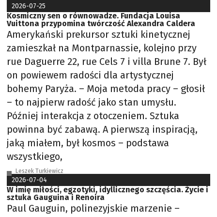
2026-07-25
Kosmiczny sen o równowadze. Fundacja Louisa
Vuittona przypomina twórczość Alexandra Caldera
Amerykański prekursor sztuki kinetycznej
zamieszkał na Montparnassie, kolejno przy
rue Daguerre 22, rue Cels 7 i villa Brune 7. Był
on powiewem radości dla artystycznej
bohemy Paryża. – Moja metoda pracy – głosił
– to najpierw radość jako stan umysłu.
Później interakcja z otoczeniem. Sztuka
powinna być zabawą. A pierwszą inspiracją,
jaką miałem, był kosmos – podstawa
wszystkiego,
Leszek Turkiewicz
2026-07-04
W imię miłości, egzotyki, idyllicznego szczęścia. Życie i
sztuka Gauguina i Renoira
Paul Gauguin, polinezyjskie marzenie –