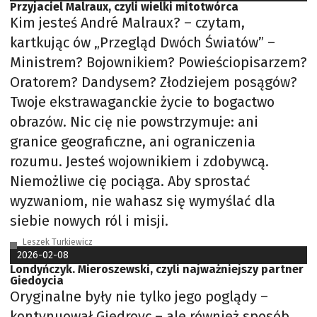
Przyjaciel Malraux, czyli wielki mitotwórca
Kim jesteś André Malraux? – czytam,
kartkując ów „Przegląd Dwóch Światów” –
Ministrem? Bojownikiem? Powieściopisarzem?
Oratorem? Dandysem? Złodziejem posągów?
Twoje ekstrawaganckie życie to bogactwo
obrazów. Nic cię nie powstrzymuje: ani
granice geograficzne, ani ograniczenia
rozumu. Jesteś wojownikiem i zdobywcą.
Niemożliwe cię pociąga. Aby sprostać
wyzwaniom, nie wahasz się wymyślać dla
siebie nowych ról i misji.
Leszek Turkiewicz
2026-02-08
Londyńczyk. Mieroszewski, czyli najważniejszy partner
Giedoycia
Oryginalne były nie tylko jego poglądy –
kontynuował Giedroyc – ale również sposób