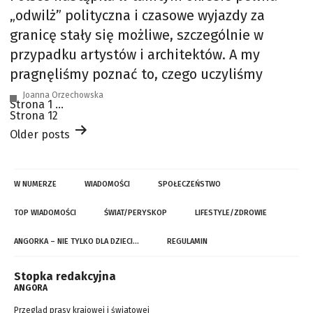
„odwilż” polityczna i czasowe wyjazdy za
granicę stały się możliwe, szczególnie w
przypadku artystów i architektów. A my
pragnęliśmy poznać to, czego uczyliśmy
Joanna Orzechowska
Stronicowanie
Strona 1
…
wpisów
Strona 12
Older
posts
W NUMERZE
WIADOMOŚCI
SPOŁECZEŃSTWO
TOP WIADOMOŚCI
ŚWIAT/PERYSKOP
LIFESTYLE/ZDROWIE
ANGORKA – NIE TYLKO DLA DZIECI…
REGULAMIN
Stopka redakcyjna
ANGORA
Przegląd prasy krajowej i światowej