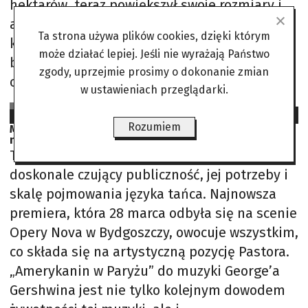
hektarów, teraz powiększył swoje rozmiary i
aspiruje do roli najważniejszej atrakcji
Ta strona używa plików cookies, dzięki którym
kompleksu. Jednym z pierwszych gości
może działać lepiej. Jeśli nie wyrażają Państwo
był Emmanuel Macron, który
zgody, uprzejmie prosimy o dokonanie zmian
odwiedził Disneyland dwa dni przed
w ustawieniach przeglądarki.
MS na podst.: Disney, Le Figaro
2026-03-09
Rozumiem
Miłość, Montmartre i Gershwin. Jazz pod paryskim
niebiem
Twórca poszukujący, łączący style i techniki,
doskonale czujący publiczność, jej potrzeby i
skalę pojmowania języka tańca. Najnowsza
premiera, która 28 marca odbyła się na scenie
Opery Nova w Bydgoszczy, owocuje wszystkim,
co składa się na artystyczną pozycję Pastora.
„Amerykanin w Paryżu” do muzyki George’a
Gershwina jest nie tylko kolejnym dowodem