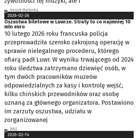
żywotności tej muzyki, ale i
Henryk Martenka
2026-02-26
Oszustwa biletowe w Luwrze. Straty to co najmniej 10
mln euro
10 lutego 2026 roku francuska policja
przeprowadziła szeroko zakrojoną operację w
sprawie nielegalnego procederu, którego
ofiarą padł Luwr. W wyniku trwającego od 2024
roku śledztwa zatrzymano dziewięć osób, w
tym dwóch pracowników muzeów
odpowiedzialnych za kasy i kontrolę wejść,
kilku chińskich przewodników oraz osobę
uznaną za głównego organizatora. Postawiono
im zarzuty oszustwa, udziału w
zorganizowanej
(MS)
2026-02-14