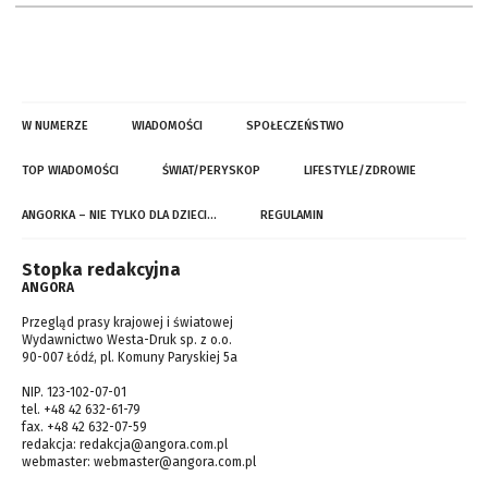
W NUMERZE
WIADOMOŚCI
SPOŁECZEŃSTWO
TOP WIADOMOŚCI
ŚWIAT/PERYSKOP
LIFESTYLE/ZDROWIE
ANGORKA – NIE TYLKO DLA DZIECI…
REGULAMIN
Stopka redakcyjna
ANGORA
Przegląd prasy krajowej i światowej
Wydawnictwo Westa-Druk sp. z o.o.
90-007 Łódź, pl. Komuny Paryskiej 5a
NIP. 123-102-07-01
tel. +48 42 632-61-79
fax. +48 42 632-07-59
redakcja:
redakcja@angora.com.pl
webmaster:
webmaster@angora.com.pl