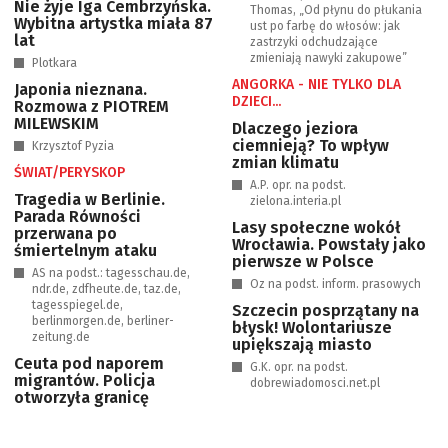
Nie żyje Iga Cembrzyńska.
Thomas, „Od płynu do płukania
Wybitna artystka miała 87
ust po farbę do włosów: jak
lat
zastrzyki odchudzające
zmieniają nawyki zakupowe”
Plotkara
ANGORKA - NIE TYLKO DLA
Japonia nieznana.
DZIECI...
Rozmowa z PIOTREM
MILEWSKIM
Dlaczego jeziora
ciemnieją? To wpływ
Krzysztof Pyzia
zmian klimatu
ŚWIAT/PERYSKOP
A.P. opr. na podst.
Tragedia w Berlinie.
zielona.interia.pl
Parada Równości
Lasy społeczne wokół
przerwana po
Wrocławia. Powstały jako
śmiertelnym ataku
pierwsze w Polsce
AS na podst.: tagesschau.de,
Oz na podst. inform. prasowych
ndr.de, zdfheute.de, taz.de,
tagesspiegel.de,
Szczecin posprzątany na
berlinmorgen.de, berliner-
błysk! Wolontariusze
zeitung.de
upiększają miasto
Ceuta pod naporem
G.K. opr. na podst.
migrantów. Policja
dobrewiadomosci.net.pl
otworzyła granicę