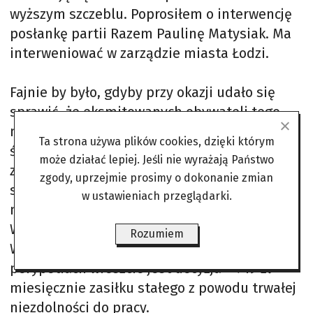
wyższym szczeblu. Poprosiłem o interwencję
posłankę partii Razem Paulinę Matysiak. Ma
interweniować w zarządzie miasta Łodzi.
Fajnie by było, gdyby przy okazji udało się
sprawić, że eksmitowanych obywateli tego
miasta nie będzie się już traktować jak
Ta strona używa plików cookies, dzięki którym
śmieci. Sławek, budowlaniec, to mój stary
może działać lepiej. Jeśli nie wyrażają Państwo
znajomy. Jakieś 10 lat temu potrącił go
zgody, uprzejmie prosimy o dokonanie zmian
samochód. Od tego czasu choruje, nie bardzo
w ustawieniach przeglądarki.
może podjąć się jakiejś pracy. Zaczął żyć z
Wisły. Łowił ryby. Nawet opał z rzeki wyławiał.
Rozumiem
W końcu dostał zasiłek, ale tylko raz. Po wielu
perypetiach wreszcie jest decyzja – 719 zł
miesięcznie zasiłku stałego z powodu trwałej
niezdolności do pracy.