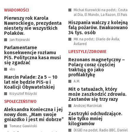
WIADOMOŚCI
Michał Kurowicki na podst.: Ceuta
al Dia, El Mundo, La Razon, El Pais
Pierwszy rok Karola
Hiszpania walczy z kolejną
Nawrockiego, prezydenta
falą pożarów. Ewakuowano
niestety nie wszystkich
34 tys. osób
Polaków.
MK na podst.: Diario de Ávila,
Jan Rojewski
Ávilared
Parlamentarne
LIFESTYLE/ZDROWIE
konsekwencje rozłamu
PiS. Polityczna kasa musi
Rezonans magnetyczny –
się zgadzać
Polacy coraz częściej
traktują go jako
4bs
profilaktykę
Marcin Palade: Za 5 – 10
lat nie będzie PiS-u i
A.M.
Koalicji Obywatelskiej
Mit o tatuażach, który
może zaszkodzić zdrowiu.
Krzysztof Różycki
Zastanów się trzy razy
SPOŁECZEŃSTWO
Andrzej Marciniak
Aleksandra Konieczna i jej
Zastrzyki odchudzające.
nowy dom. „Mam swoje
Nie tylko mniej
gniazdko i jest mi dobrze”
kilogramów
Tomasz Gawiński
(KGB) na podst. Radio BBC, Daniel