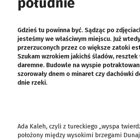
południe
Gdzieś tu powinna być. Sądząc po zdjęciac
jesteśmy we właściwym miejscu. Już wtedy
przerzuconych przez co większe zatoki es
Szukam wzrokiem jakichś śladów, resztek w
daremne. Budowle na wyspie potraktowano
szorowały dnem o minaret czy dachówki do
dnie rzeki.
Ada Kaleh, czyli z tureckiego „wyspa twier
położony między wysokimi brzegami Dunaju 