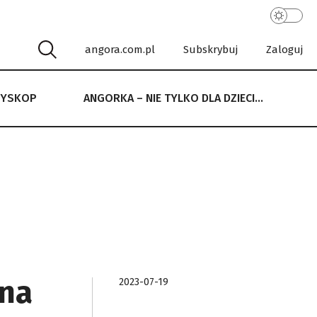
angora.com.pl
Subskrybuj
Zaloguj
RYSKOP
ANGORKA – NIE TYLKO DLA DZIECI…
 NIE TYLKO DLA DZIECI…
 na
2023-07-19