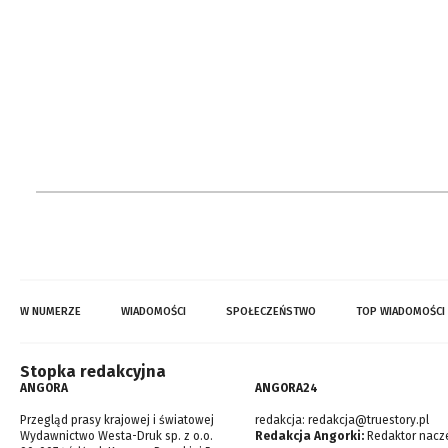
W NUMERZE
WIADOMOŚCI
SPOŁECZEŃSTWO
TOP WIADOMOŚCI
Stopka redakcyjna
ANGORA
ANGORA24
Przegląd prasy krajowej i światowej
redakcja:
redakcja@truestory.pl
Wydawnictwo Westa-Druk sp. z o.o.
Redakcja Angorki:
Redaktor nacze