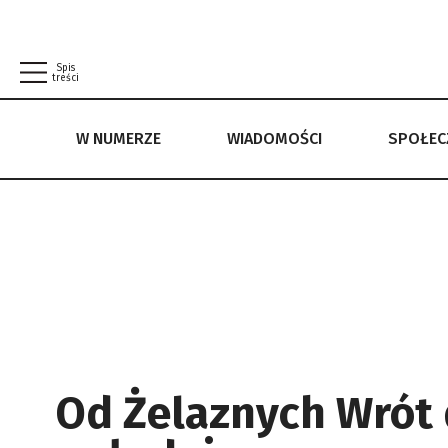
Spis
treści
W NUMERZE
WIADOMOŚCI
SPOŁE
W NUMERZE
WIADOMOŚCI
SPOŁECZEŃSTWO
POLITYKA PRYWATNOŚCI
REGULAMIN
Od Żelaznych Wrót 