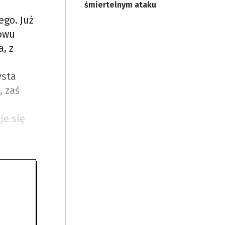
śmiertelnym ataku
ego. Już
nowu
, z
ysta
, zaś
je się