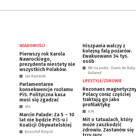
Hiszpania walczy z
WIADOMOŚCI
kolejną falą pożarów.
Pierwszy rok Karola
Ewakuowano 34 tys.
Nawrockiego,
osób
prezydenta niestety nie
MK na podst.: Diario de Ávila,
wszystkich Polaków.
Ávilared
Jan Rojewski
LIFESTYLE/ZDROWIE
Parlamentarne
Rezonans magnetyczny
konsekwencje rozłamu
Polacy coraz częściej
PiS. Polityczna kasa
traktują go jako
musi się zgadzać
profilaktykę
4bs
A.M.
Marcin Palade: Za 5 – 10
Mit o tatuażach, który
lat nie będzie PiS-u i
może zaszkodzić
Koalicji Obywatelskiej
zdrowiu. Zastanów się
Krzysztof Różycki
trzy razy