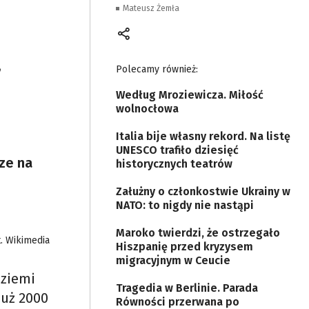
Mateusz Żemła
,
Polecamy również:
Według Mroziewicza. Miłość
wolnocłowa
Italia bije własny rekord. Na listę
UNESCO trafiło dziesięć
ze na
historycznych teatrów
Załużny o członkostwie Ukrainy w
NATO: to nigdy nie nastąpi
Maroko twierdzi, że ostrzegało
t. Wikimedia
Hiszpanię przed kryzysem
migracyjnym w Ceucie
 ziemi
Tragedia w Berlinie. Parada
Już 2000
Równości przerwana po