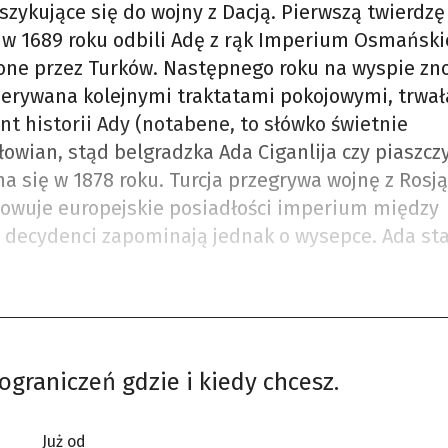
szykujące się do wojny z Dacją. Pierwszą twierdzę
y w 1689 roku odbili Adę z rąk Imperium Osmański
zone przez Turków. Następnego roku na wyspie z
przerywana kolejnymi traktatami pokojowymi, trwała
nt historii Ady (notabene, to słówko świetnie
owian, stąd belgradzka Ada Ciganlija czy piaszcz
 się w 1878 roku. Turcja przegrywa wojnę z Rosją
nowuje europejskie posiadłości imperium między
 decydenci zapominają jednak o wysepce. Ada sta
ograniczeń gdzie i kiedy chcesz.
Już od