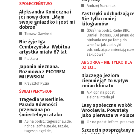
SPOŁECZEŃSTWO
Andrzej Marciniak
Aleksandra Konieczna i
Zastrzyki odchudzające
jej nowy dom. „Mam
Nie tylko mniej
swoje gniazdko i jest mi
kilogramów
dobrze”
(KGB) na podst. Radio BBC,
Tomasz Gawiński
Daniel Thomas, „Od płynu d
płukania ust po farbę do
Nie żyje Iga
włosów: jak zastrzyki
Cembrzyńska. Wybitna
odchudzające zmieniają naw
artystka miała 87 lat
zakupowe”
Plotkara
ANGORKA - NIE TYLKO DLA
Japonia nieznana.
DZIECI...
Rozmowa z PIOTREM
Dlaczego jeziora
MILEWSKIM
ciemnieją? To wpływ
Krzysztof Pyzia
zmian klimatu
ŚWIAT/PERYSKOP
A.P. opr. na podst.
zielona.interia.pl
Tragedia w Berlinie.
Parada Równości
Lasy społeczne wokół
przerwana po
Wrocławia. Powstały
śmiertelnym ataku
jako pierwsze w Polsc
AS na podst.: tagesschau.de,
Oz na podst. inform. prasow
ndr.de, zdfheute.de, taz.de,
Szczecin posprzątany 
tagesspiegel.de,