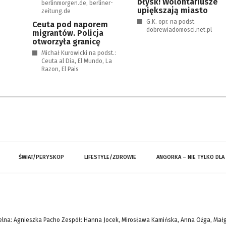
błysk! Wolontariusze
berlinmorgen.de, berliner-
upiększają miasto
zeitung.de
G.K. opr. na podst.
Ceuta pod naporem
dobrewiadomosci.net.pl
migrantów. Policja
otworzyła granicę
Michał Kurowicki na podst.:
Ceuta al Dia, El Mundo, La
Razon, El Pais
ŚWIAT/PERYSKOP
LIFESTYLE/ZDROWIE
ANGORKA – NIE TYLKO DLA
lna: Agnieszka Pacho Zespół: Hanna Jocek, Mirosława Kamińska, Anna Ożga, Mał