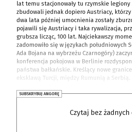
lat temu stacjonowały tu rzymskie legiony 
zbudowali jednak dopiero Austriacy, którz
dwa lata później umocnienia zostały zbur
pojawili się Austriacy i taka rywalizacja, 
grubsza licząc, 100 lat. Najciekawszy mome
zadomowiło się w językach południowych Sł
Ada Bojana na wybrzeżu Czarnogóry) zaczyna
konferencja pokojowa w Berlinie rozdyspo
państwa bałkańskie. Kreślący nowe granice
eksklawą Turcji, między Rumunią a Serbią.
SUBSKRYBUJ ANGORĘ
Czytaj bez żadnych 