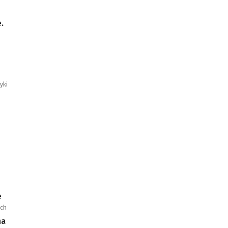
.
o
yki
e
ych
na