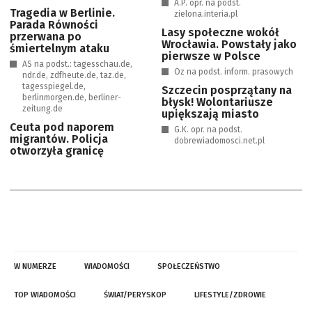
A.P. opr. na podst.
Tragedia w Berlinie.
zielona.interia.pl
Parada Równości
Lasy społeczne wokół
przerwana po
Wrocławia. Powstały jako
śmiertelnym ataku
pierwsze w Polsce
AS na podst.: tagesschau.de,
Oz na podst. inform. prasowych
ndr.de, zdfheute.de, taz.de,
tagesspiegel.de,
Szczecin posprzątany na
berlinmorgen.de, berliner-
błysk! Wolontariusze
zeitung.de
upiększają miasto
Ceuta pod naporem
G.K. opr. na podst.
migrantów. Policja
dobrewiadomosci.net.pl
otworzyła granicę
W NUMERZE
WIADOMOŚCI
SPOŁECZEŃSTWO
TOP WIADOMOŚCI
ŚWIAT/PERYSKOP
LIFESTYLE/ZDROWIE