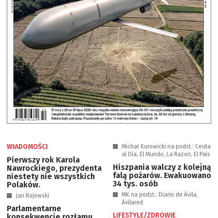
WIADOMOŚCI
Michał Kurowicki na podst.: Ceuta
al Dia, El Mundo, La Razon, El Pais
Pierwszy rok Karola
Hiszpania walczy z kolejną
Nawrockiego, prezydenta
falą pożarów. Ewakuowano
niestety nie wszystkich
34 tys. osób
Polaków.
MK na podst.: Diario de Ávila,
Jan Rojewski
Ávilared
Parlamentarne
LIFESTYLE/ZDROWIE
konsekwencje rozłamu