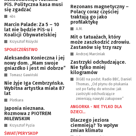
PiS. Polityczna kasa musi
Rezonans magnetyczny –
się zgadzać
Polacy coraz częściej
traktują go jako
4bs
profilaktykę
Marcin Palade: Za 5 – 10
lat nie będzie PiS-u i
A.M.
Koalicji Obywatelskiej
Mit o tatuażach, który
może zaszkodzić zdrowiu.
Krzysztof Różycki
Zastanów się trzy razy
SPOŁECZEŃSTWO
Andrzej Marciniak
Aleksandra Konieczna i jej
Zastrzyki odchudzające.
nowy dom. „Mam swoje
Nie tylko mniej
gniazdko i jest mi dobrze”
kilogramów
Tomasz Gawiński
(KGB) na podst. Radio BBC, Daniel
Nie żyje Iga Cembrzyńska.
Thomas, „Od płynu do płukania
Wybitna artystka miała 87
ust po farbę do włosów: jak
lat
zastrzyki odchudzające
zmieniają nawyki zakupowe”
Plotkara
ANGORKA - NIE TYLKO DLA
Japonia nieznana.
DZIECI...
Rozmowa z PIOTREM
MILEWSKIM
Dlaczego jeziora
ciemnieją? To wpływ
Krzysztof Pyzia
zmian klimatu
ŚWIAT/PERYSKOP