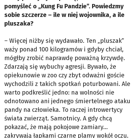
pomyśleć o „Kung Fu Pandzie”. Powiedzmy
sobie szczerze – ile w niej wojownika, a ile
pluszaka?
– Więcej niżby się wydawało. Ten „pluszak”
waży ponad 100 kilogramów i gdyby chciał,
mógłby zrobić naprawdę poważną krzywdę.
Zdarzają się wybuchy agresji. Bywało, że
opiekunowie w zoo czy zbyt odważni goście
wychodzili z takich spotkań poturbowani. Ale
warto podkreślić jedno: na wolności nie
odnotowano ani jednego śmiertelnego ataku
pandy na człowieka. To raczej introwertycy
świata zwierząt. Samotnicy. A gdy chcą
pokazać, że mają pokojowe zamiary…
zakrywają łapkami czarne plamy wokół oczu.