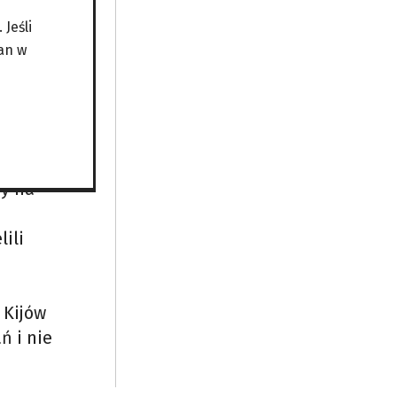
arz
Jeśli
an w
-
za jego
ci 2
ndia
ry na
ili
 Kijów
ń i nie