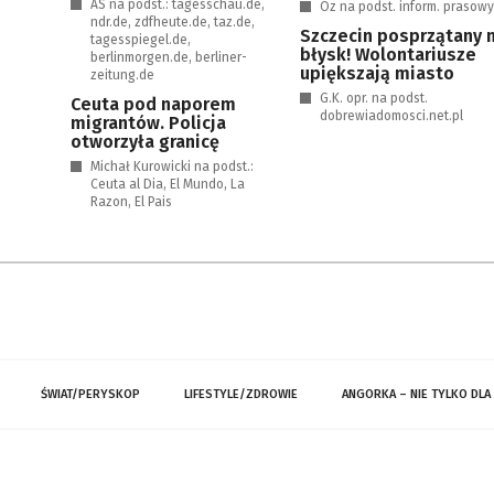
AS na podst.: tagesschau.de,
Oz na podst. inform. prasow
ndr.de, zdfheute.de, taz.de,
Szczecin posprzątany 
tagesspiegel.de,
błysk! Wolontariusze
berlinmorgen.de, berliner-
upiększają miasto
zeitung.de
G.K. opr. na podst.
Ceuta pod naporem
dobrewiadomosci.net.pl
migrantów. Policja
otworzyła granicę
Michał Kurowicki na podst.:
Ceuta al Dia, El Mundo, La
Razon, El Pais
ŚWIAT/PERYSKOP
LIFESTYLE/ZDROWIE
ANGORKA – NIE TYLKO DLA