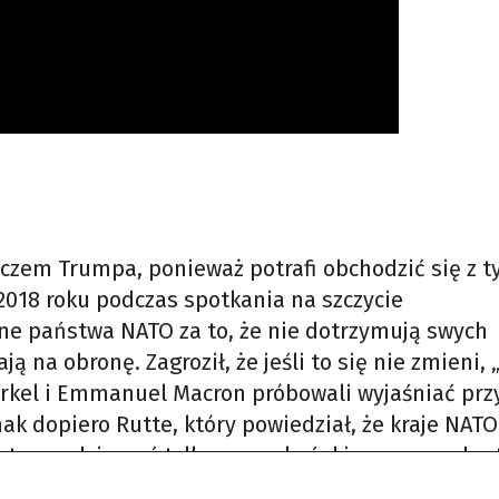
aczem Trumpa, ponieważ potrafi obchodzić się z 
2018 roku podczas spotkania na szczycie
ne państwa NATO za to, że nie dotrzymują swych
 na obronę. Zagroził, że jeśli to się nie zmieni, 
erkel i Emmanuel Macron próbowali wyjaśniać prz
ak dopiero Rutte, który powiedział, że kraje NATO
ży to zawdzięczać tylko amerykańskiemu prezyden