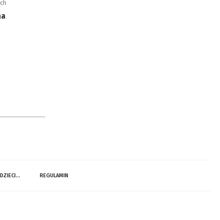
ych
na
 DZIECI…
REGULAMIN