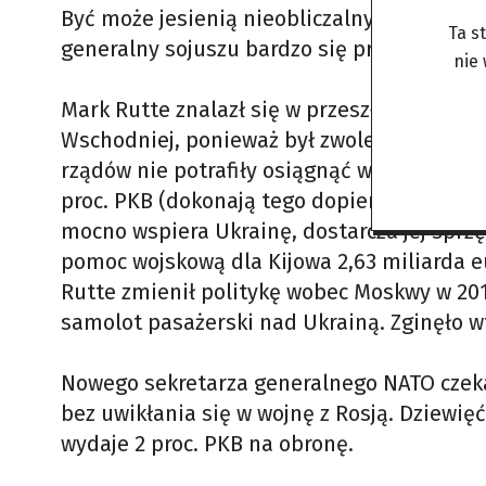
Być może jesienią nieobliczalny Trump znó
Ta s
generalny sojuszu bardzo się przyda.
nie
Mark Rutte znalazł się w przeszłości w og
Wschodniej, ponieważ był zwolennikiem zb
rządów nie potrafiły osiągnąć wymaganeg
proc. PKB (dokonają tego dopiero w roku b
mocno wspiera Ukrainę, dostarcza jej sprzę
pomoc wojskową dla Kijowa 2,63 miliarda eu
Rutte zmienił politykę wobec Moskwy w 2014
samolot pasażerski nad Ukrainą. Zginęło w
Nowego sekretarza generalnego NATO czeka
bez uwikłania się w wojnę z Rosją. Dziewię
wydaje 2 proc. PKB na obronę.