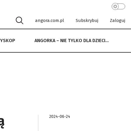
angora.com.pl
Subskrybuj
Zaloguj
RYSKOP
ANGORKA – NIE TYLKO DLA DZIECI…
 NIE TYLKO DLA DZIECI…
ą
2024-06-24