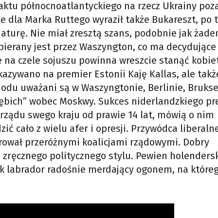
aktu północnoatlantyckiego na rzecz Ukrainy poz
e dla Marka Ruttego wyraził także Bukareszt, po 
turę. Nie miał zresztą szans, podobnie jak żade
pierany jest przez Waszyngton, co ma decydujące
że na czele sojuszu powinna wreszcie stanąć kobie
azywano na premier Estonii Kaję Kallas, ale takż
odu uważani są w Waszyngtonie, Berlinie, Bruksel
rzębich” wobec Moskwy. Sukces niderlandzkiego p
e rządu swego kraju od prawie 14 lat, mówią o nim
ć cało z wielu afer i opresji. Przywódca liberalne
erował przeróżnymi koalicjami rządowymi. Dobry
, zręcznego politycznego stylu. Pewien holenders
 jak labrador radośnie merdający ogonem, na któreg