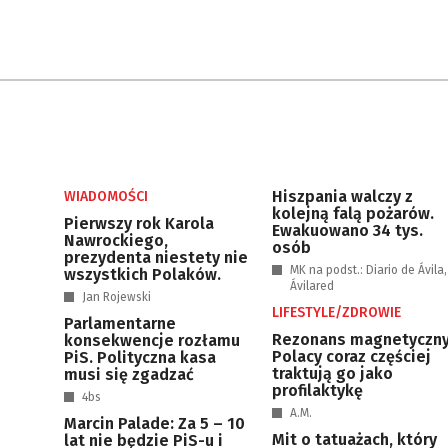
Hiszpania walczy z
WIADOMOŚCI
kolejną falą pożarów.
Pierwszy rok Karola
Ewakuowano 34 tys.
Nawrockiego,
osób
prezydenta niestety nie
MK na podst.: Diario de Ávila,
wszystkich Polaków.
Ávilared
Jan Rojewski
LIFESTYLE/ZDROWIE
Parlamentarne
Rezonans magnetyczny
konsekwencje rozłamu
Polacy coraz częściej
PiS. Polityczna kasa
traktują go jako
musi się zgadzać
profilaktykę
4bs
A.M.
Marcin Palade: Za 5 – 10
Mit o tatuażach, który
lat nie będzie PiS-u i