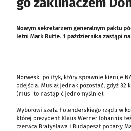
go zaklinaczem Do
Nowym sekretarzem generalnym paktu półn
letni Mark Rutte. 1 października zastąpi 
Norweski polityk, który sprawnie kieruje NA
odejścia. Musiał jednak pozostać, gdyż 32
(musi to nastąpić jednomyślnie).
Wyborowi szefa holenderskiego rządu w koń
której prezydent Klaus Werner Iohannis te
czerwca Bratysława i Budapeszt poparły Ma