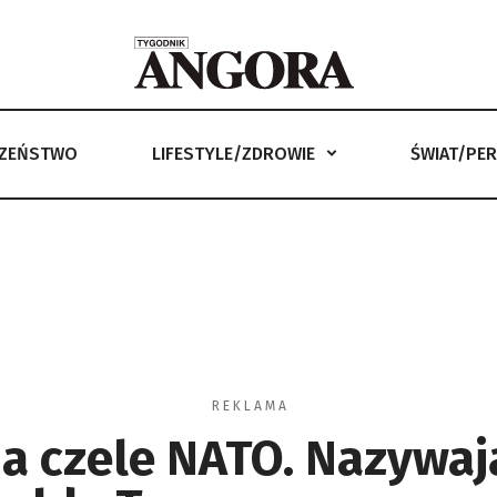
CZEŃSTWO
LIFESTYLE/ZDROWIE
ŚWIAT/PE
LIFESTYLE/ZDROWIE
ŚWIAT/PERYSKOP
ANGORKA –
R E K L A M A
na czele NATO. Nazywaj