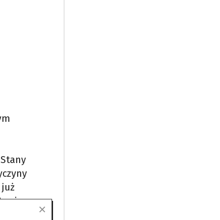
tym
„Stany
yczyny
 już
towi.