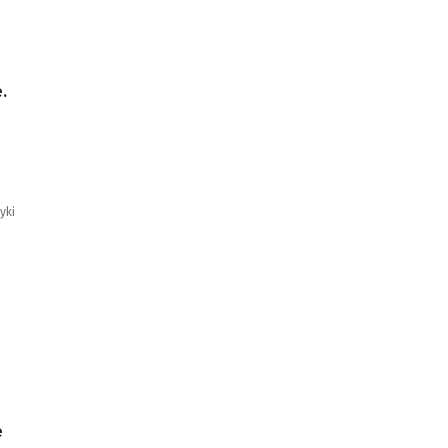
.
o
yki
e