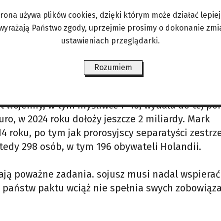
w przejmie władzę. Wtedy „zaklinacz” jako sekret
trona używa plików cookies, dzięki którym może działać lepiej. 
 wyrażają Państwo zgody, uprzejmie prosimy o dokonanie zmi
ustawieniach przeglądarki.
niu krytyki zwłaszcza przywódców Europy Środkowo
udowania gazociągu Nord Stream 2, a Niderlandy 
Rozumiem
o w NATO poziomu wydatków na obronę w wysokoś
ieżącym). Komentatorzy wskazują jednak, że Hola
t wojenny, w tym myśliwce F-16, wydała do tej po
ro, w 2024 roku dołoży jeszcze 2 miliardy. Mark
 roku, po tym jak prorosyjscy separatyści zestrzel
tedy 298 osób, w tym 196 obywateli Holandii.
ją poważne zadania. sojusz musi nadal wspierać
ć państw paktu wciąż nie spełnia swych zobowiąza