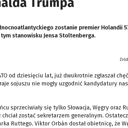
nalda Trumpa
ocnoatlantyckiego zostanie premier Holandii 5
na tym stanowisku Jensa Stoltenberga.
Źród
TO od dziesięciu lat, już dwukrotnie zgłaszał chę
 kraje sojuszu nie mogły uzgodnić kandydatury na
cu sprzeciwiały się tylko Słowacja, Węgry oraz 
ż chciał zostać sekretarzem generalnym. Ostatecz
rka Ruttego. Viktor Orbán dostał obietnicę, że W