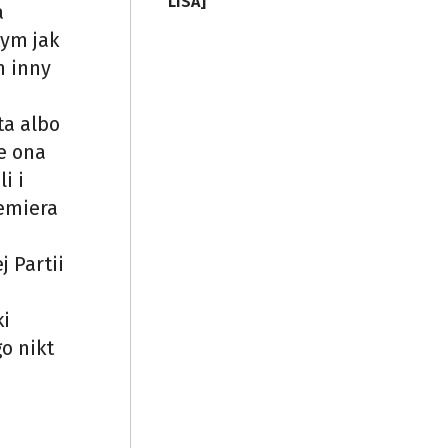
LISA]
a
tym jak
n inny
ta albo
e ona
i i
remiera
j Partii
ki
o nikt