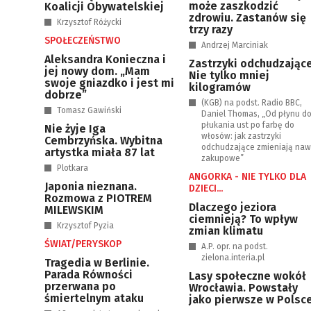
może zaszkodzić
Koalicji Obywatelskiej
zdrowiu. Zastanów się
Krzysztof Różycki
trzy razy
SPOŁECZEŃSTWO
Andrzej Marciniak
Aleksandra Konieczna i
Zastrzyki odchudzające
jej nowy dom. „Mam
Nie tylko mniej
swoje gniazdko i jest mi
kilogramów
dobrze”
(KGB) na podst. Radio BBC,
Tomasz Gawiński
Daniel Thomas, „Od płynu d
płukania ust po farbę do
Nie żyje Iga
włosów: jak zastrzyki
Cembrzyńska. Wybitna
odchudzające zmieniają naw
artystka miała 87 lat
zakupowe”
Plotkara
ANGORKA - NIE TYLKO DLA
Japonia nieznana.
DZIECI...
Rozmowa z PIOTREM
Dlaczego jeziora
MILEWSKIM
ciemnieją? To wpływ
Krzysztof Pyzia
zmian klimatu
ŚWIAT/PERYSKOP
A.P. opr. na podst.
zielona.interia.pl
Tragedia w Berlinie.
Parada Równości
Lasy społeczne wokół
przerwana po
Wrocławia. Powstały
śmiertelnym ataku
jako pierwsze w Polsc