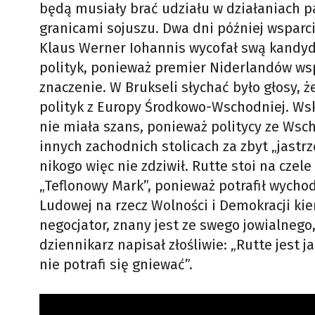
będą musiały brać udziału w działaniach p
granicami sojuszu. Dwa dni później wsparci
Klaus Werner Iohannis wycofał swą kandyda
polityk, ponieważ premier Niderlandów ws
znaczenie. W Brukseli słychać było głosy, 
polityk z Europy Środkowo-Wschodniej. Wsk
nie miała szans, ponieważ politycy ze Wsch
innych zachodnich stolicach za zbyt „jast
nikogo więc nie zdziwił. Rutte stoi na czel
„Teflonowy Mark”, ponieważ potrafił wychodzi
Ludowej na rzecz Wolności i Demokracji ki
negocjator, znany jest ze swego jowialnego
dziennikarz napisał złośliwie: „Rutte jest
nie potrafi się gniewać”.