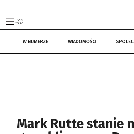
Spis
treści
W NUMERZE
WIADOMOŚCI
SPOŁE
W NUMERZE
WIADOMOŚCI
SPOŁECZEŃSTWO
POLITYKA PRYWATNOŚCI
REGULAMIN
Mark Rutte stanie 