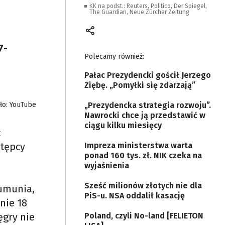
KK na podst.: Reuters, Politico, Der Spiegel,
The Guardian, Neue Zürcher Zeitung
7-
Polecamy również:
Pałac Prezydencki gościł Jerzego
Ziębę. „Pomyłki się zdarzają”
ło: YouTube
„Prezydencka strategia rozwoju”.
Nawrocki chce ją przedstawić w
ciągu kilku miesięcy
ć
stępcy
Impreza ministerstwa warta
ponad 160 tys. zł. NIK czeka na
wyjaśnienia
Sześć milionów złotych nie dla
Rumunia,
PiS-u. NSA oddalił kasację
nie 18
ęgry nie
Poland, czyli No-land [FELIETON