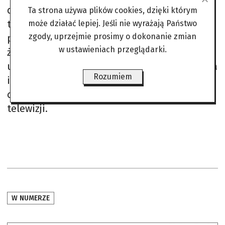
do Warszawy. Zabawne są te warszawskie
Ta strona używa plików cookies, dzięki którym
tropy od awarii oczyszczalni Czajka przez
może działać lepiej. Jeśli nie wyrażają Państwo
zgody, uprzejmie prosimy o dokonanie zmian
pożar mostu Łazienkowskiego po informację,
w ustawieniach przeglądarki.
że najlepsze dragi kupuje się od dilerów na
ulicy Brzeskiej. Pyszna anarchistyczna zabawa
Rozumiem
i prawdziwy punkowy kabaret, o wiele
ciekawszy niż te pokazywane non stop w
telewizji.
W NUMERZE