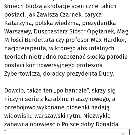
śmiech budzą akrobacje sceniczne takich
postaci, jak Zawisza Czarnek, caryca
Katarzyna, polska wiedźma, prezydentka
Warszawy, Duszpasterz Sióstr Opętanek, Mag
Miłości Burdeltata czy profesor Max Hardkor,
nacjoterapeuta, w którego absurdalnych
teoriach nietrudno rozpoznać słodką parodię
postaci kontrowersyjnego profesora
Zybertowicza, doradcy prezydenta Dudy.
Dowcip, także ten „po bandzie”, skrzy się
niczym serie z karabinu maszynowego, a
przebojowo wykonane piosenki nadają
widowisku warszawski rytm. Niezwykle
zabawna opowieść o Polsce doby Donalda
Tuska, utopiona pięknie w prawdziwej miłości