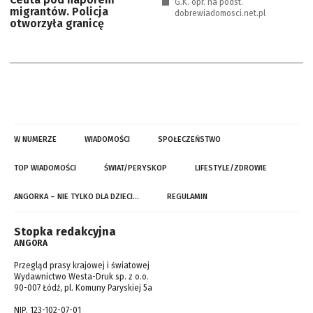
G.K. opr. na podst.
migrantów. Policja
dobrewiadomosci.net.pl
otworzyła granicę
W NUMERZE
WIADOMOŚCI
SPOŁECZEŃSTWO
TOP WIADOMOŚCI
ŚWIAT/PERYSKOP
LIFESTYLE/ZDROWIE
ANGORKA – NIE TYLKO DLA DZIECI…
REGULAMIN
Stopka redakcyjna
ANGORA
Przegląd prasy krajowej i światowej
Wydawnictwo Westa-Druk sp. z o.o.
90-007 Łódź, pl. Komuny Paryskiej 5a
NIP. 123-102-07-01