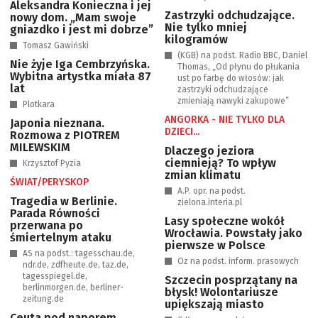
Aleksandra Konieczna i jej
Zastrzyki odchudzające.
nowy dom. „Mam swoje
Nie tylko mniej
gniazdko i jest mi dobrze”
kilogramów
Tomasz Gawiński
(KGB) na podst. Radio BBC, Daniel
Nie żyje Iga Cembrzyńska.
Thomas, „Od płynu do płukania
Wybitna artystka miała 87
ust po farbę do włosów: jak
lat
zastrzyki odchudzające
zmieniają nawyki zakupowe”
Plotkara
ANGORKA - NIE TYLKO DLA
Japonia nieznana.
DZIECI...
Rozmowa z PIOTREM
MILEWSKIM
Dlaczego jeziora
ciemnieją? To wpływ
Krzysztof Pyzia
zmian klimatu
ŚWIAT/PERYSKOP
A.P. opr. na podst.
Tragedia w Berlinie.
zielona.interia.pl
Parada Równości
Lasy społeczne wokół
przerwana po
Wrocławia. Powstały jako
śmiertelnym ataku
pierwsze w Polsce
AS na podst.: tagesschau.de,
Oz na podst. inform. prasowych
ndr.de, zdfheute.de, taz.de,
tagesspiegel.de,
Szczecin posprzątany na
berlinmorgen.de, berliner-
błysk! Wolontariusze
zeitung.de
upiększają miasto
Ceuta pod naporem