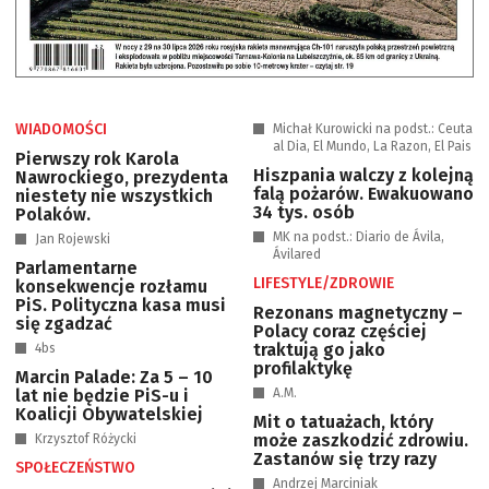
WIADOMOŚCI
Michał Kurowicki na podst.: Ceuta
al Dia, El Mundo, La Razon, El Pais
Pierwszy rok Karola
Hiszpania walczy z kolejną
Nawrockiego, prezydenta
falą pożarów. Ewakuowano
niestety nie wszystkich
34 tys. osób
Polaków.
MK na podst.: Diario de Ávila,
Jan Rojewski
Ávilared
Parlamentarne
LIFESTYLE/ZDROWIE
konsekwencje rozłamu
PiS. Polityczna kasa musi
Rezonans magnetyczny –
się zgadzać
Polacy coraz częściej
traktują go jako
4bs
profilaktykę
Marcin Palade: Za 5 – 10
lat nie będzie PiS-u i
A.M.
Koalicji Obywatelskiej
Mit o tatuażach, który
może zaszkodzić zdrowiu.
Krzysztof Różycki
Zastanów się trzy razy
SPOŁECZEŃSTWO
Andrzej Marciniak