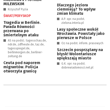
MILEWSKIM
Dlaczego jeziora
ciemnieją? To wpływ
Krzysztof Pyzia
zmian klimatu
ŚWIAT/PERYSKOP
A.P. opr. na podst.
Tragedia w Berlinie.
zielona.interia.pl
Parada Równości
Lasy społeczne wokół
przerwana po
Wrocławia. Powstały jako
śmiertelnym ataku
pierwsze w Polsce
AS na podst.: tagesschau.de,
Oz na podst. inform. prasowych
ndr.de, zdfheute.de, taz.de,
tagesspiegel.de,
Szczecin posprzątany na
berlinmorgen.de, berliner-
błysk! Wolontariusze
zeitung.de
upiększają miasto
Ceuta pod naporem
G.K. opr. na podst.
migrantów. Policja
dobrewiadomosci.net.pl
otworzyła granicę