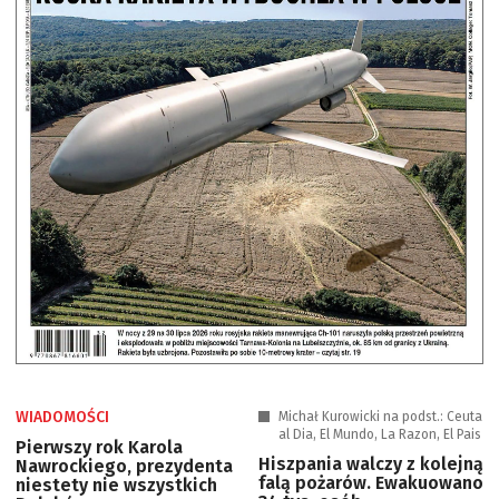
WIADOMOŚCI
Michał Kurowicki na podst.: Ceuta
al Dia, El Mundo, La Razon, El Pais
Pierwszy rok Karola
Hiszpania walczy z kolejną
Nawrockiego, prezydenta
falą pożarów. Ewakuowano
niestety nie wszystkich