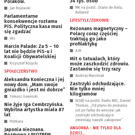
34 tys. osób
Polaków.
MK na podst.: Diario de Ávila,
Jan Rojewski
Ávilared
Parlamentarne
LIFESTYLE/ZDROWIE
konsekwencje rozłamu
PiS. Polityczna kasa musi
Rezonans magnetyczny –
się zgadzać
Polacy coraz częściej
traktują go jako
4bs
profilaktykę
Marcin Palade: Za 5 – 10
lat nie będzie PiS-u i
A.M.
Koalicji Obywatelskiej
Mit o tatuażach, który
może zaszkodzić zdrowiu.
Krzysztof Różycki
Zastanów się trzy razy
SPOŁECZEŃSTWO
Andrzej Marciniak
Aleksandra Konieczna i jej
Zastrzyki odchudzające.
nowy dom. „Mam swoje
Nie tylko mniej
gniazdko i jest mi dobrze”
kilogramów
Tomasz Gawiński
(KGB) na podst. Radio BBC, Daniel
Nie żyje Iga Cembrzyńska.
Thomas, „Od płynu do płukania
Wybitna artystka miała 87
ust po farbę do włosów: jak
lat
zastrzyki odchudzające
zmieniają nawyki zakupowe”
Plotkara
ANGORKA - NIE TYLKO DLA
Japonia nieznana.
DZIECI...
Rozmowa z PIOTREM