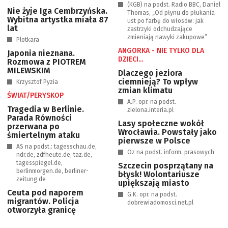
(KGB) na podst. Radio BBC, Daniel
Nie żyje Iga Cembrzyńska.
Thomas, „Od płynu do płukania
Wybitna artystka miała 87
ust po farbę do włosów: jak
lat
zastrzyki odchudzające
zmieniają nawyki zakupowe”
Plotkara
ANGORKA - NIE TYLKO DLA
Japonia nieznana.
DZIECI...
Rozmowa z PIOTREM
MILEWSKIM
Dlaczego jeziora
ciemnieją? To wpływ
Krzysztof Pyzia
zmian klimatu
ŚWIAT/PERYSKOP
A.P. opr. na podst.
Tragedia w Berlinie.
zielona.interia.pl
Parada Równości
Lasy społeczne wokół
przerwana po
Wrocławia. Powstały jako
śmiertelnym ataku
pierwsze w Polsce
AS na podst.: tagesschau.de,
Oz na podst. inform. prasowych
ndr.de, zdfheute.de, taz.de,
tagesspiegel.de,
Szczecin posprzątany na
berlinmorgen.de, berliner-
błysk! Wolontariusze
zeitung.de
upiększają miasto
Ceuta pod naporem
G.K. opr. na podst.
migrantów. Policja
dobrewiadomosci.net.pl
otworzyła granicę