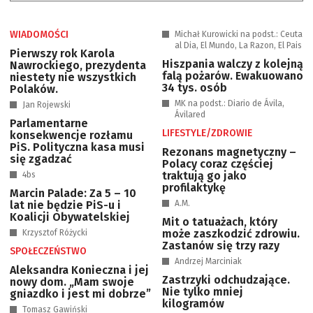
WIADOMOŚCI
Michał Kurowicki na podst.: Ceuta
al Dia, El Mundo, La Razon, El Pais
Pierwszy rok Karola
Hiszpania walczy z kolejną
Nawrockiego, prezydenta
falą pożarów. Ewakuowano
niestety nie wszystkich
34 tys. osób
Polaków.
MK na podst.: Diario de Ávila,
Jan Rojewski
Ávilared
Parlamentarne
LIFESTYLE/ZDROWIE
konsekwencje rozłamu
PiS. Polityczna kasa musi
Rezonans magnetyczny –
się zgadzać
Polacy coraz częściej
traktują go jako
4bs
profilaktykę
Marcin Palade: Za 5 – 10
lat nie będzie PiS-u i
A.M.
Koalicji Obywatelskiej
Mit o tatuażach, który
może zaszkodzić zdrowiu.
Krzysztof Różycki
Zastanów się trzy razy
SPOŁECZEŃSTWO
Andrzej Marciniak
Aleksandra Konieczna i jej
Zastrzyki odchudzające.
nowy dom. „Mam swoje
Nie tylko mniej
gniazdko i jest mi dobrze”
kilogramów
Tomasz Gawiński