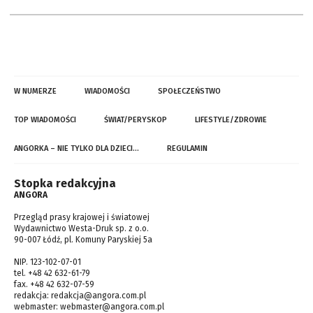
W NUMERZE
WIADOMOŚCI
SPOŁECZEŃSTWO
TOP WIADOMOŚCI
ŚWIAT/PERYSKOP
LIFESTYLE/ZDROWIE
ANGORKA – NIE TYLKO DLA DZIECI…
REGULAMIN
Stopka redakcyjna
ANGORA
Przegląd prasy krajowej i światowej
Wydawnictwo Westa-Druk sp. z o.o.
90-007 Łódź, pl. Komuny Paryskiej 5a
NIP. 123-102-07-01
tel. +48 42 632-61-79
fax. +48 42 632-07-59
redakcja:
redakcja@angora.com.pl
webmaster:
webmaster@angora.com.pl