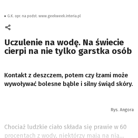
G.K. opr. na podst. www.geekweek.interia.pl
Uczulenie na wodę. Na świecie
cierpi na nie tylko garstka osób
Kontakt z deszczem, potem czy łzami może
wywoływać bolesne bąble i silny świąd skóry.
Rys. Angora
Chociaż ludzkie ciało składa się prawie w 60
procentach z wody, niektórzy mają na nią…