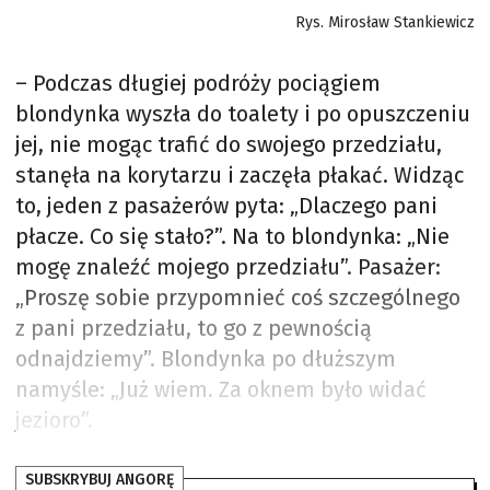
Rys. Mirosław Stankiewicz
– Podczas długiej podróży pociągiem
blondynka wyszła do toalety i po opuszczeniu
jej, nie mogąc trafić do swojego przedziału,
stanęła na korytarzu i zaczęła płakać. Widząc
to, jeden z pasażerów pyta: „Dlaczego pani
płacze. Co się stało?”. Na to blondynka: „Nie
mogę znaleźć mojego przedziału”. Pasażer:
„Proszę sobie przypomnieć coś szczególnego
z pani przedziału, to go z pewnością
odnajdziemy”. Blondynka po dłuższym
namyśle: „Już wiem. Za oknem było widać
jezioro”.
SUBSKRYBUJ ANGORĘ