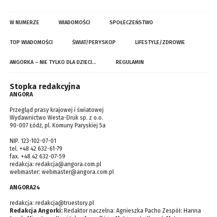
W NUMERZE
WIADOMOŚCI
SPOŁECZEŃSTWO
TOP WIADOMOŚCI
ŚWIAT/PERYSKOP
LIFESTYLE/ZDROWIE
ANGORKA – NIE TYLKO DLA DZIECI…
REGULAMIN
Stopka redakcyjna
ANGORA
Przegląd prasy krajowej i światowej
Wydawnictwo Westa-Druk sp. z o.o.
90-007 Łódź, pl. Komuny Paryskiej 5a
NIP. 123-102-07-01
tel. +48 42 632-61-79
fax. +48 42 632-07-59
redakcja:
redakcja@angora.com.pl
webmaster:
webmaster@angora.com.pl
ANGORA24
redakcja:
redakcja@truestory.pl
Redakcja Angorki:
Redaktor naczelna: Agnieszka Pacho Zespół: Hanna