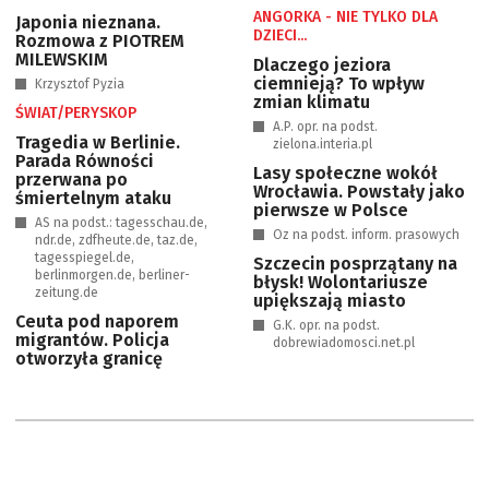
ANGORKA - NIE TYLKO DLA
Japonia nieznana.
DZIECI...
Rozmowa z PIOTREM
MILEWSKIM
Dlaczego jeziora
ciemnieją? To wpływ
Krzysztof Pyzia
zmian klimatu
ŚWIAT/PERYSKOP
A.P. opr. na podst.
Tragedia w Berlinie.
zielona.interia.pl
Parada Równości
Lasy społeczne wokół
przerwana po
Wrocławia. Powstały jako
śmiertelnym ataku
pierwsze w Polsce
AS na podst.: tagesschau.de,
Oz na podst. inform. prasowych
ndr.de, zdfheute.de, taz.de,
tagesspiegel.de,
Szczecin posprzątany na
berlinmorgen.de, berliner-
błysk! Wolontariusze
zeitung.de
upiększają miasto
Ceuta pod naporem
G.K. opr. na podst.
migrantów. Policja
dobrewiadomosci.net.pl
otworzyła granicę