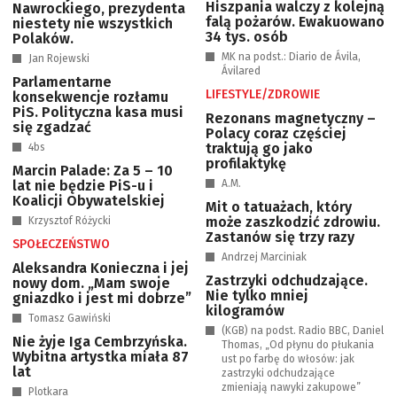
Hiszpania walczy z kolejną
Nawrockiego, prezydenta
falą pożarów. Ewakuowano
niestety nie wszystkich
34 tys. osób
Polaków.
MK na podst.: Diario de Ávila,
Jan Rojewski
Ávilared
Parlamentarne
LIFESTYLE/ZDROWIE
konsekwencje rozłamu
PiS. Polityczna kasa musi
Rezonans magnetyczny –
się zgadzać
Polacy coraz częściej
traktują go jako
4bs
profilaktykę
Marcin Palade: Za 5 – 10
lat nie będzie PiS-u i
A.M.
Koalicji Obywatelskiej
Mit o tatuażach, który
może zaszkodzić zdrowiu.
Krzysztof Różycki
Zastanów się trzy razy
SPOŁECZEŃSTWO
Andrzej Marciniak
Aleksandra Konieczna i jej
Zastrzyki odchudzające.
nowy dom. „Mam swoje
Nie tylko mniej
gniazdko i jest mi dobrze”
kilogramów
Tomasz Gawiński
(KGB) na podst. Radio BBC, Daniel
Nie żyje Iga Cembrzyńska.
Thomas, „Od płynu do płukania
Wybitna artystka miała 87
ust po farbę do włosów: jak
lat
zastrzyki odchudzające
zmieniają nawyki zakupowe”
Plotkara