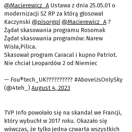
@Macierewicz_A
Ustawa z dnia 25.05.01 o
modernizacji SZ RP za którą głosował
Kaczynski
@pisorgpl
@Macierewicz_A
?
Żądał skasowania programu Rosomak
Żądał skasowania programów: Narew
Wisła,Pilica.
Skasował program Caracal i kupno Patriot.
Nie chciał Leopardów 2 od Niemiec
— Fou®tech_UK?????????? #AboveUsOnlySky
(@4teh_)
August 4, 2023
TVP Info powołało się na skandal we Francji,
który wybuchł w 2017 roku. Okazało się
wówczas, że tylko jedna czwarta wszystkich