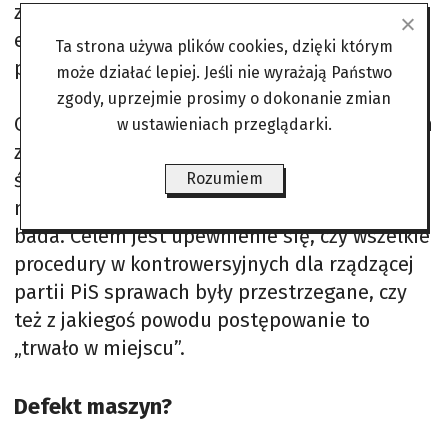
zagwarantowałaby odpowiednio interes
ekonomiczny oraz bezpieczeństwo państwa
Ta strona używa plików cookies, dzięki którym
polskiego.
może działać lepiej. Jeśli nie wyrażają Państwo
zgody, uprzejmie prosimy o dokonanie zmian
Ostatnio śledczy ponownie przedłużyli termin
w ustawieniach przeglądarki.
zakończenia postępowania do 24 czerwca. To
śledztwo znajduje się w gronie spraw, które
Rozumiem
nowa prokuratura szczególnie skrupulatnie
bada. Celem jest upewnienie się, czy wszelkie
procedury w kontrowersyjnych dla rządzącej
partii PiS sprawach były przestrzegane, czy
też z jakiegoś powodu postępowanie to
„trwało w miejscu”.
Defekt maszyn?