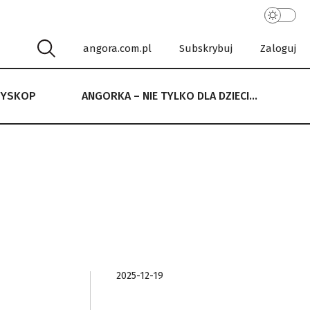
angora.com.pl
Subskrybuj
Zaloguj
RYSKOP
ANGORKA – NIE TYLKO DLA DZIECI…
 NIE TYLKO DLA DZIECI…
2025-12-19