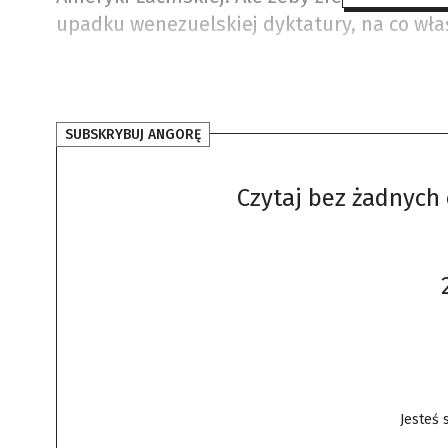
upadku wenezuelskiej dyktatury, na co właś
SUBSKRYBUJ ANGORĘ
Czytaj bez żadnych 
Jesteś