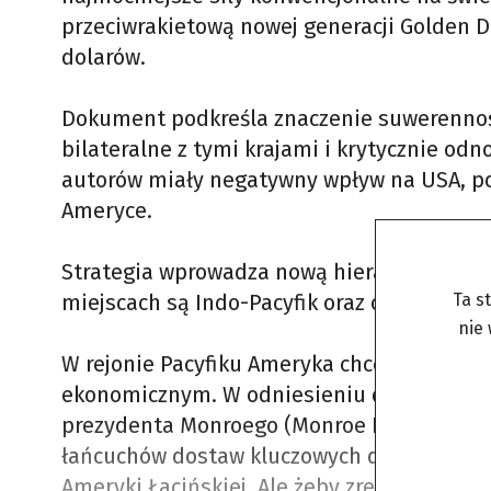
przeciwrakietową nowej generacji Golden D
dolarów.
Dokument podkreśla znaczenie suwerennośc
bilateralne z tymi krajami i krytycznie od
autorów miały negatywny wpływ na USA, pod
Ameryce.
Strategia wprowadza nową hierarchię najwa
miejscach są Indo-Pacyfik oraz obie Ameryk
Ta s
nie
W rejonie Pacyfiku Ameryka chce przede w
ekonomicznym. W odniesieniu do obu Ame
prezydenta Monroego (Monroe Doctrine) og
łańcuchów dostaw kluczowych dziedzin gosp
Ameryki Łacińskiej. Ale żeby zrealizować 