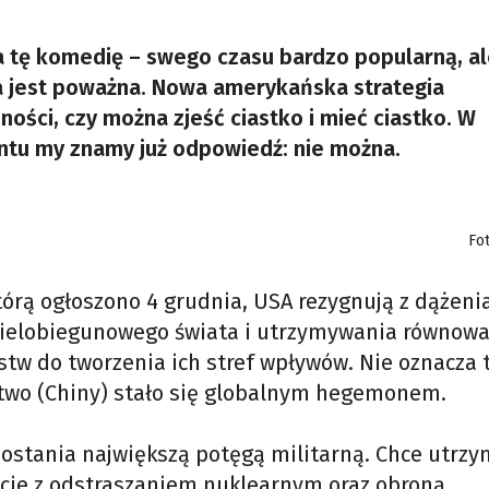
a tę komedię – swego czasu bardzo popularną, a
a jest poważna. Nowa amerykańska strategia
ści, czy można zjeść ciastko i mieć ciastko. W
tu my znamy już odpowiedź: nie można.
Fo
órą ogłoszono 4 grudnia, USA rezygnują z dążeni
 wielobiegunowego świata i utrzymywania równowag
tw do tworzenia ich stref wpływów. Nie oznacza 
ństwo (Chiny) stało się globalnym hegemonem.
zostania największą potęgą militarną. Chce utrz
ecie z odstraszaniem nuklearnym oraz obroną