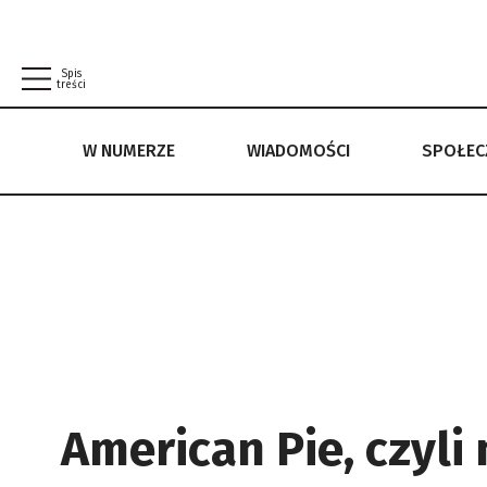
Spis
treści
W NUMERZE
WIADOMOŚCI
SPOŁE
W NUMERZE
WIADOMOŚCI
SPOŁECZEŃSTWO
POLITYKA PRYWATNOŚCI
REGULAMIN
American Pie, czyli