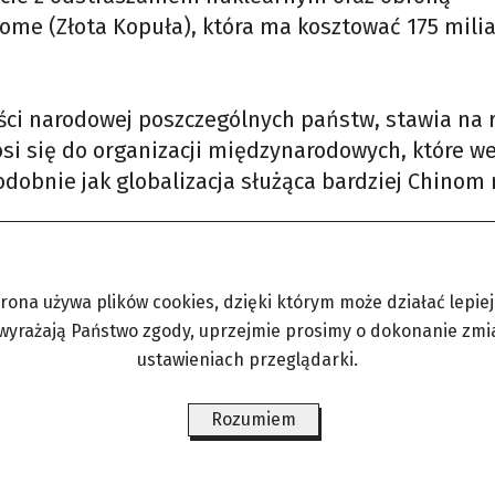
ome (Złota Kopuła), która ma kosztować 175 mili
i narodowej poszczególnych państw, stawia na r
nosi się do organizacji międzynarodowych, które w
obnie jak globalizacja służąca bardziej Chinom 
żniejszych dla USA regionów świata. Na pierwszy
i (tzw. zachodnia hemisfera).
trona używa plików cookies, dzięki którym może działać lepiej. 
 wyrażają Państwo zgody, uprzejmie prosimy o dokonanie zmi
ustawieniach przeglądarki.
szystkim rywalizować z Chinami pod względem
ryk Trump zamierza stosować zmodyfikowaną do
Rozumiem
łoszoną w 1823 roku. USA planują przenieść tam 
odarki i wzmocnić relacje gospodarcze z krajami
ten cel, Stany Zjednoczone powinny doprowadzić d