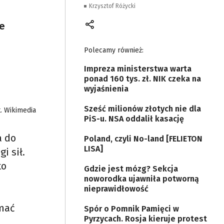
Krzysztof Różycki
le
Polecamy również:
Impreza ministerstwa warta
ponad 160 tys. zł. NIK czeka na
wyjaśnienia
Sześć milionów złotych nie dla
t. Wikimedia
PiS-u. NSA oddalił kasację
a do
Poland, czyli No-land [FELIETON
LISA]
i sił.
to
Gdzie jest mózg? Sekcja
noworodka ujawniła potworną
nieprawidłowość
ymać
Spór o Pomnik Pamięci w
Pyrzycach. Rosja kieruje protest