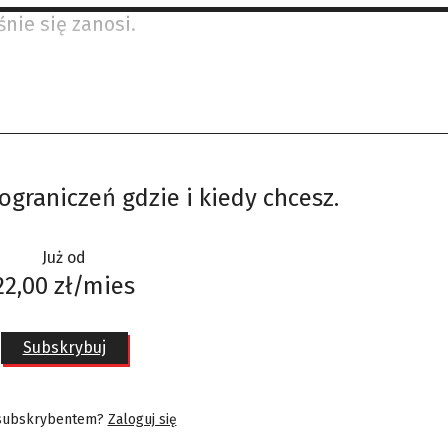
nie się zanosi.
ograniczeń gdzie i kiedy chcesz.
Już od
22,00 zł/mies
Subskrybuj
 subskrybentem?
Zaloguj się