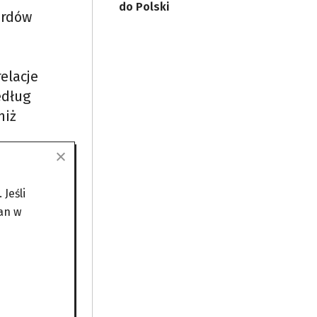
do Polski
ardów
elacje
edług
niż
ch
Jeśli
an w
ktrynę
część
o