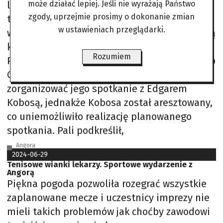
legalizacji pobytu cudzoziemców na
może działać lepiej. Jeśli nie wyrażają Państwo
zgody, uprzejmie prosimy o dokonanie zmian
terytorium RP. Podczas przesłuchania Pali
w ustawieniach przeglądarki.
wyraził przekonanie, że jego zeznania pomogą
komisji zbliżyć się do postawionych celów.
Rozumiem
Pali wspomniał, że w kwietniu 2023 roku Jakub
Osajda podejmował starania, aby
zorganizować jego spotkanie z Edgarem
Kobosą, jednakże Kobosa został aresztowany,
co uniemożliwiło realizację planowanego
spotkania. Pali podkreślił,
Angora
2024-06-29
Tenisowe wianki lekarzy. Sportowe wydarzenie z
Angorą
Piękna pogoda pozwoliła rozegrać wszystkie
zaplanowane mecze i uczestnicy imprezy nie
mieli takich problemów jak choćby zawodowi