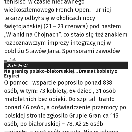
tenisiści w czasie niedawnego
wielkoszlemowego French Open. Turniej
lekarzy odbył się w okolicach nocy
świętojańskiej (21 – 23 czerwca) pod hasłem
„Wianki na Chojnach”, co stało się też znakiem
rozpoznawczym imprezy integracyjnej w
pobliżu Stawów Jana. Sponsorami zawodów
A.M.
2024-04-27
Na granicy polsko-białoruskiej… Dramat kobiety z
Erytrei
O pomoc i wsparcie poprosiło ponad 838
osób, w tym: 73 kobiety, 64 dzieci, 31 osób
małoletnich bez opieki. Do szpitali trafiło
ponad 46 osób, a doświadczenie przemocy po
polskiej stronie zgłosiło Grupie Granica 115
osób, po białoruskiej – 78. Aż 25 osób