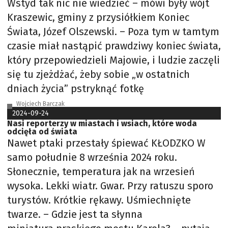
Wstyd tak nic nie wiedzieć – mówi były wójt
Kraszewic, gminy z przysiółkiem Koniec
Świata, Józef Olszewski. – Poza tym w tamtym
czasie miał nastąpić prawdziwy koniec świata,
który przepowiedzieli Majowie, i ludzie zaczęli
się tu zjeżdżać, żeby sobie „w ostatnich
dniach życia” pstryknąć fotkę
Wojciech Barczak
2024-09-24
Nasi reporterzy w miastach i wsiach, które woda
odcięła od świata
Nawet ptaki przestały śpiewać KŁODZKO W
samo południe 8 września 2024 roku.
Słonecznie, temperatura jak na wrzesień
wysoka. Lekki wiatr. Gwar. Przy ratuszu sporo
turystów. Krótkie rękawy. Uśmiechnięte
twarze. – Gdzie jest ta słynna