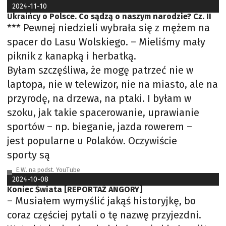
2024-11-10
Ukraińcy o Polsce. Co sądzą o naszym narodzie? Cz. II
*** Pewnej niedzieli wybrała się z mężem na
spacer do Lasu Wolskiego. – Mieliśmy mały
piknik z kanapką i herbatką.
Byłam szczęśliwa, że mogę patrzeć nie w
laptopa, nie w telewizor, nie na miasto, ale na
przyrodę, na drzewa, na ptaki. I byłam w
szoku, jak takie spacerowanie, uprawianie
sportów – np. bieganie, jazda rowerem –
jest popularne u Polaków. Oczywiście
sporty są
E.W. na podst. YouTube
2024-10-08
Koniec Świata [REPORTAŻ ANGORY]
– Musiałem wymyślić jakąś historyjkę, bo
coraz częściej pytali o tę nazwę przyjezdni.