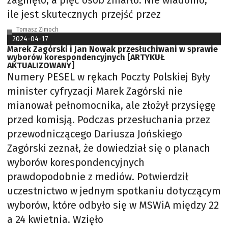
zaginęło, a pięć osób zmarło. Nie wiadomo,
ile jest skutecznych przejść przez
Tomasz Zimoch
2024-04-17
Marek Zagórski i Jan Nowak przesłuchiwani w sprawie
wyborów korespondencyjnych [ARTYKUŁ
AKTUALIZOWANY]
Numery PESEL w rękach Poczty Polskiej Były
minister cyfryzacji Marek Zagórski nie
mianował pełnomocnika, ale złożył przysięgę
przed komisją. Podczas przesłuchania przez
przewodniczącego Dariusza Jońskiego
Zagórski zeznał, że dowiedział się o planach
wyborów korespondencyjnych
prawdopodobnie z mediów. Potwierdził
uczestnictwo w jednym spotkaniu dotyczącym
wyborów, które odbyło się w MSWiA między 22
a 24 kwietnia. Wzięło