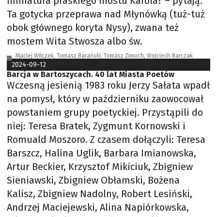
miniatura praskiego mostu Karola? – pytają.
Ta gotycka przeprawa nad Młynówką (tuż-tuż
obok głównego koryta Nysy), zwana też
mostem Wita Stwosza albo św.
Maciej Wilczek, Tomasz Barański, Tomasz Zimoch, Wojciech Barczak
2024-09-12
Barcja w Bartoszycach. 40 lat Miasta Poetów
Wczesną jesienią 1983 roku Jerzy Sałata wpadł
na pomysł, który w październiku zaowocował
powstaniem grupy poetyckiej. Przystąpili do
niej: Teresa Bratek, Zygmunt Kornowski i
Romuald Moszoro. Z czasem dołączyli: Teresa
Barszcz, Halina Uglik, Barbara Imianowska,
Artur Beckier, Krzysztof Mikiciuk, Zbigniew
Sieniawski, Zbigniew Obłamski, Bożena
Kalisz, Zbigniew Nadolny, Robert Lesiński,
Andrzej Maciejewski, Alina Napiórkowska,