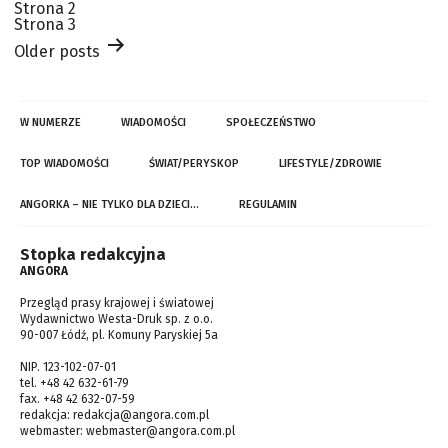
Strona 2
Strona 3
Older
posts
W NUMERZE
WIADOMOŚCI
SPOŁECZEŃSTWO
TOP WIADOMOŚCI
ŚWIAT/PERYSKOP
LIFESTYLE/ZDROWIE
ANGORKA – NIE TYLKO DLA DZIECI…
REGULAMIN
Stopka redakcyjna
ANGORA
Przegląd prasy krajowej i światowej
Wydawnictwo Westa-Druk sp. z o.o.
90-007 Łódź, pl. Komuny Paryskiej 5a
NIP. 123-102-07-01
tel. +48 42 632-61-79
fax. +48 42 632-07-59
redakcja:
redakcja@angora.com.pl
webmaster:
webmaster@angora.com.pl