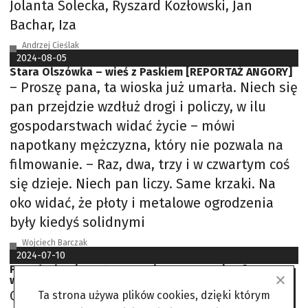
Jolanta Solecka, Ryszard Kozłowski, Jan
Bachar, Iza
Andrzej Cieślak
2024-08-05
Stara Olszówka – wieś z Paskiem [REPORTAŻ ANGORY]
– Proszę pana, ta wioska już umarła. Niech się
pan przejdzie wzdłuż drogi i policzy, w ilu
gospodarstwach widać życie – mówi
napotkany mężczyzna, który nie pozwala na
filmowanie. – Raz, dwa, trzy i w czwartym coś
się dzieje. Niech pan liczy. Same krzaki. Na
oko widać, że płoty i metalowe ogrodzenia
były kiedyś solidnymi
Wojciech Barczak
2024-07-10
Przesłuchanie Mateusza Palego w sprawie afery
wizowej [ARTYKUŁ AKTUALIZOWANY]
Otwarto posiedzenie komisji śledczej ds.
Ta strona używa plików cookies, dzięki którym