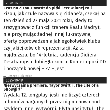
2026-07-30
Czas na Zizou. Powrót do piłki, lecz w innej roli
Zizou, jak czule nazywa się Zidane’a, czekał na
ten dzień od 27 maja 2021 roku, kiedy to
zrezygnował z funkcji trenera Realu Madryt,
nie przyjmując żadnej innej lukratywnej
oferty poprowadzenia jakiegokolwiek klubu
czy jakiejkolwiek reprezentacji. Aż ta
najdłuższa, bo 14-letnia, kadencja Didiera
Deschampsa dobiegła końca. Koniec epoki DD
i początek nowej – ZZ – jest
Leszek Turkiewicz
2025-10-18
Niezwyczajna premiera. Tayor Swift i „The Life of a
Showgirl”
Wydała 12. longplay, jeśli nie liczyć czterech
albumów nagranych przez nią na nowo pod
szyldem innej wytwórni. Płyta nosi tytuł „The