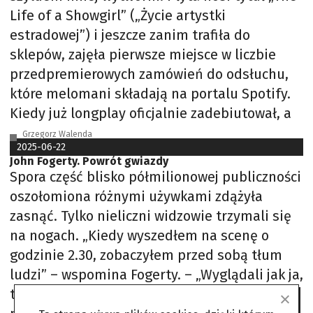
Life of a Showgirl” („Życie artystki
estradowej”) i jeszcze zanim trafiła do
sklepów, zajęła pierwsze miejsce w liczbie
przedpremierowych zamówień do odsłuchu,
które melomani składają na portalu Spotify.
Kiedy już longplay oficjalnie zadebiutował, a
Grzegorz Walenda
2025-06-22
John Fogerty. Powrót gwiazdy
Spora część blisko półmilionowej publiczności
oszołomiona różnymi używkami zdążyła
zasnąć. Tylko nieliczni widzowie trzymali się
na nogach. „Kiedy wyszedłem na scenę o
godzinie 2.30, zobaczyłem przed sobą tłum
ludzi” – wspomina Fogerty. – „Wyglądali jak ja,
tyle że niektórzy nie mieli na sobie ubrań i