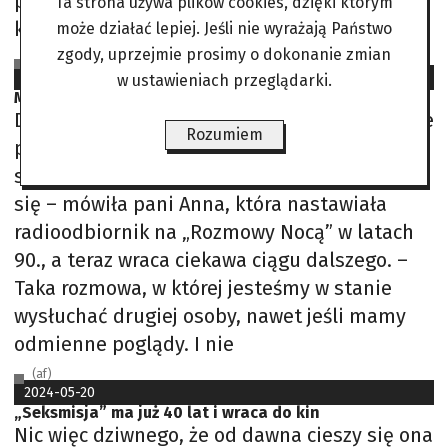
przeważnie spali. Zagraliśmy kilka szybkich
Ta strona używa plików cookies, dzięki którym
kawałków, żeby ich rozruszać, po
może działać lepiej. Jeśli nie wyrażają Państwo
zgody, uprzejmie prosimy o dokonanie zmian
Grzegorz Walenda
2025-01-15
w ustawieniach przeglądarki.
Mariusz Woźniczka znów rozmawia nocą
Dzwoniącymi byli przede wszystkim słuchacze
Rozumiem
pamiętający audycję sprzed lat. – Marzy mi
się spokojna rozmowa, bez przekrzykiwania
się – mówiła pani Anna, która nastawiała
radioodbiornik na „Rozmowy Nocą” w latach
90., a teraz wraca ciekawa ciągu dalszego. –
Taka rozmowa, w której jesteśmy w stanie
wysłuchać drugiej osoby, nawet jeśli mamy
odmienne poglądy. I nie
(af)
2024-05-20
„Seksmisja” ma już 40 lat i wraca do kin
Nic więc dziwnego, że od dawna cieszy się ona