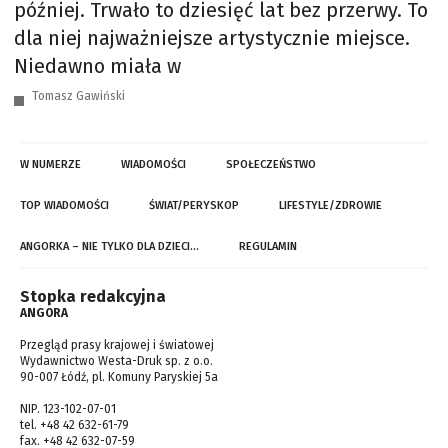
później. Trwało to dziesięć lat bez przerwy. To
dla niej najważniejsze artystycznie miejsce.
Niedawno miała w
Tomasz Gawiński
W NUMERZE
WIADOMOŚCI
SPOŁECZEŃSTWO
TOP WIADOMOŚCI
ŚWIAT/PERYSKOP
LIFESTYLE/ZDROWIE
ANGORKA – NIE TYLKO DLA DZIECI…
REGULAMIN
Stopka redakcyjna
ANGORA
Przegląd prasy krajowej i światowej
Wydawnictwo Westa-Druk sp. z o.o.
90-007 Łódź, pl. Komuny Paryskiej 5a
NIP. 123-102-07-01
tel. +48 42 632-61-79
fax. +48 42 632-07-59