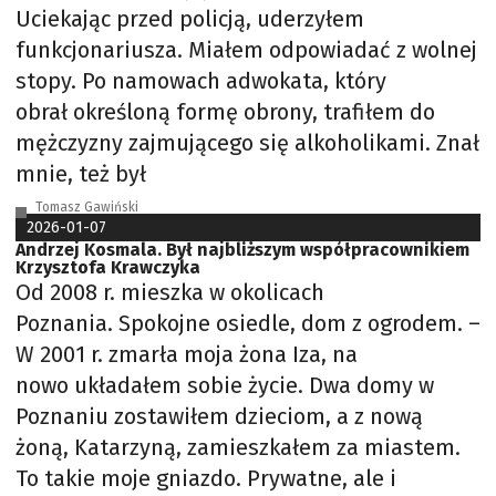
Uciekając przed policją, uderzyłem
funkcjonariusza. Miałem odpowiadać z wolnej
stopy. Po namowach adwokata, który
obrał określoną formę obrony, trafiłem do
mężczyzny zajmującego się alkoholikami. Znał
mnie, też był
Tomasz Gawiński
2026-01-07
Andrzej Kosmala. Był najbliższym współpracownikiem
Krzysztofa Krawczyka
Od 2008 r. mieszka w okolicach
Poznania. Spokojne osiedle, dom z ogrodem. –
W 2001 r. zmarła moja żona Iza, na
nowo układałem sobie życie. Dwa domy w
Poznaniu zostawiłem dzieciom, a z nową
żoną, Katarzyną, zamieszkałem za miastem.
To takie moje gniazdo. Prywatne, ale i