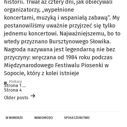
historii. Trwał aż cztery dni, jak obiecywali
organizatorzy, „wypełnione
koncertami, muzyką i wspaniałą zabawą”. My
postanowiliśmy uważnie przyjrzeć się tylko
jednemu koncertowi. Najważniejszemu, bo to
wtedy przyznano Bursztynowego Słowika.
Nagroda nazywana jest legendarną nie bez
przyczyny: wręczana od 1984 roku podczas
Międzynarodowego Festiwalu Piosenki w
Sopocie, który z kolei istnieje
Plotkara
Stronicowanie
Strona 1
…
wpisów
Strona 4
Older
posts
W NUMERZE
WIADOMOŚCI
SPOŁECZEŃSTWO