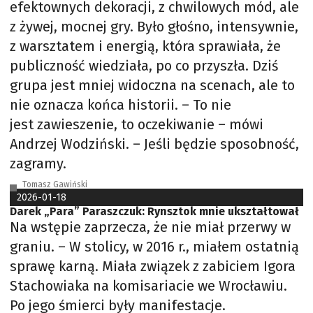
efektownych dekoracji, z chwilowych mód, ale
z żywej, mocnej gry. Było głośno, intensywnie,
z warsztatem i energią, która sprawiała, że
publiczność wiedziała, po co przyszła. Dziś
grupa jest mniej widoczna na scenach, ale to
nie oznacza końca historii. – To nie
jest zawieszenie, to oczekiwanie – mówi
Andrzej Wodziński. – Jeśli będzie sposobność,
zagramy.
Tomasz Gawiński
2026-01-18
Darek „Para” Paraszczuk: Rynsztok mnie ukształtował
Na wstępie zaprzecza, że nie miał przerwy w
graniu. – W stolicy, w 2016 r., miałem ostatnią
sprawę karną. Miała związek z zabiciem Igora
Stachowiaka na komisariacie we Wrocławiu.
Po jego śmierci były manifestacje.