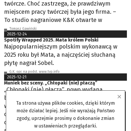
twórcze. Choć zastrzega, że prawdziwym
miejscem pracy twórczej była jego firma. –
To studio nagraniowe K&K otwarte w
Tomasz Gawiński
2025-12-24
Spotify Wrapped 2025. Mata królem Polski
Najpopularniejszym polskim wykonawcą w
2025 roku był Mata, a najczęściej słuchaną
płytę nagrał Sobel.
G.K. opr. na podst. www.tvp.info
2025-12-21
Muniek bez sceny. „Chłopaki (nie) płaczą”
„Chłopaki (nie) płaczą”, nowo wydana
biografia Muńka Staszczyka, to zapis
Ta strona używa plików cookies, dzięki którym
wielogodzinnych rozmów, jakie Piotr Żyłka
może działać lepiej. Jeśli nie wyrażają Państwo
odbył z liderem słynnej grupy rockowej T.Love
zgody, uprzejmie prosimy o dokonanie zmian
oraz zespołu Szwagierkolaska. To wywiad
w ustawieniach przeglądarki.
rzeka, jakiego Muniek jeszcze nigdy nie