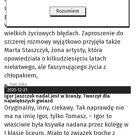
udzielił. O muzyce, męskiej
Rozumiem
przyjaźni, rodzinie, miłości i wierze. O
wielkich sukcesach i równie
wielkich życiowych błędach. Zaproszenie do
szczerej rozmowy wyjątkowo przyjęła także
Marta Staszczyk, żona artysty, która
opowiedziała o kilkudziesięciu latach
niełatwego, ale fascynującego życia z
chłopakiem,
Piotr Żyłka
2025-12-21
Igor Jaszczuk nadal jest w branży. Tworzył dla
największych gwiazd
Oryginalny, inny, ciekawy. Tak naprawdę nie
ma na imię Igor, tylko Tomasz. – Igor to
właściwie była ksywka nadana przez kolegę w
I klasie liceum. Miało to związek trochę z