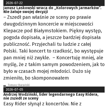
2026-07-22
Janusz Laskowski wraca do „Kolorowych jarmarków”.
Nie żałuje swojej decyzji
– Zszedł pan właśnie ze sceny po prawie
dwugodzinnym koncercie w miejscowości
Klepacze pod Białymstokiem. Piękny występ,
pogoda dopisała, a jeszcze bardziej dopisała
publiczność. Przyjechali tu ludzie z całej
Polski. Taki koncert to rzadkość, bo występuje
pan mniej niż zwykle. – Koncertuję mniej, ale
myślę, że z takim samym powodzeniem, jak to
było w czasach mojej młodości. Dużo się
zmieniło, bo skomponowałem
Tomasz Barański
2026-07-05
Andrzej Wodziński, lider legendarnego Easy Ridera,
nie zszedł ze sceny
Easy Rider słynął z koncertów. Nie z