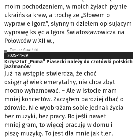
moim pochodzeniem, w moich żyłach płynie
ukraińska krew, a trochę ze „Słowem o
wyprawie Igora”, słynnym dziełem opisującym
wyprawę księcia Igora Światosławowicza na
Połowców w XII w.,
Tomasz Gawiński
2025-11-29
Krzysztof „Puma” Piasecki należy do czołówki polskich
jazzmanów
Już na wstępie stwierdza, że choć
osiągnął wiek emerytalny, nie chce zbyt
mocno wyhamować. – Ale w istocie mam
mniej koncertów. Zacząłem bardziej dbać o
zdrowie. Nie wyobrażam sobie jednak życia
bez muzyki, bez pracy. Bo jeśli nawet
mniej gram, to więcej pracuję w domu i
piszę muzykę. To jest dla mnie jak tlen.