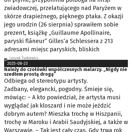
zwiadowczej, przelatującego nad Paryżem w
skórze drapieżnego, pięknego ptaka. Z okazji
jego urodzin (26 sierpnia) sprawiłem sobie
prezent, książkę „Guillaume Apollinaire,
paryski flâneur” Gilles’a Schlessera z 213
adresami miejsc paryskich, bliskich
Leszek Turkiewicz
2025-08-23
Należy do czołówki współczesnych malarzy. „Nigdy nie
szedłem prostą drogą”
Odbiega od stereotypu artysty.
Zadbany, elegancki, pogodny. Śmieje się,
mówiąc: – A kto powiedział, że artysta musi
wyglądać jak kloszard i nie może jeździć
dobrym autem? Mieszka trochę w Hiszpanii,
trochę w Maroku i Arabii Saudyjskiej, a także w
Warszawie. – Tak jest cały czas. Gdy trwa rok