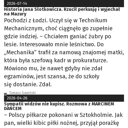
2026-07-14
Historia Jana Słotkowicza. Rzucił perkusję i wyjechał
na Mazury
Pochodzi z Łodzi. Uczył się w Technikum
Mechanicznym, choć ciągnęło go zupełnie
gdzie indziej. – Chciałem ganiać żubry po
lesie. Interesowało mnie leśnictwo. Do
„Mechanika” trafił za namową znajomej matki,
która była szefową kadr w prokuraturze.
Mówiono mu, że nawet gdyby nie zdał
egzaminów, jest szansa, że do szkoły
się dostanie. Zdał.
Tomasz Gawiński
2026-04-26
Sympatii widzów nie kupisz. Rozmowa z MARCINEM
DAŃCEM
– Polscy piłkarze pokonani w Sztokholmie. Jak
pan, wielki kibic piłki nożnej, przyjął porażkę