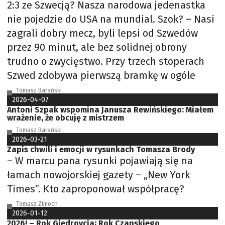
2:3 ze Szwecją? Nasza narodowa jedenastka
nie pojedzie do USA na mundial. Szok? – Nasi
zagrali dobry mecz, byli lepsi od Szwedów
przez 90 minut, ale bez solidnej obrony
trudno o zwycięstwo. Przy trzech stoperach
Szwed zdobywa pierwszą bramkę w ogóle
Tomasz Barański
2026-04-07
Antoni Szpak wspomina Janusza Rewińskiego: Miałem
wrażenie, że obcuję z mistrzem
Tomasz Barański
2026-03-21
Zapis chwili i emocji w rysunkach Tomasza Brody
– W marcu pana rysunki pojawiają się na
łamach nowojorskiej gazety – „New York
Times”. Kto zaproponował współpracę?
Tomasz Zimoch
2026-01-12
2026! – Rok Giedroycia; Rok Czapskiego