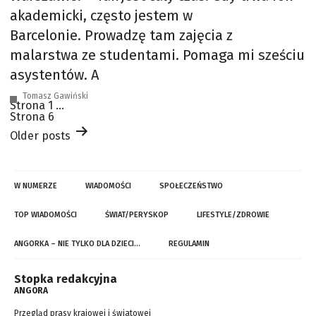
akademicki, często jestem w
Barcelonie. Prowadzę tam zajęcia z
malarstwa ze studentami. Pomaga mi sześciu
asystentów. A
Tomasz Gawiński
Stronicowanie
Strona 1
…
wpisów
Strona 6
Older
posts
W NUMERZE
WIADOMOŚCI
SPOŁECZEŃSTWO
TOP WIADOMOŚCI
ŚWIAT/PERYSKOP
LIFESTYLE/ZDROWIE
ANGORKA – NIE TYLKO DLA DZIECI…
REGULAMIN
Stopka redakcyjna
ANGORA
Przegląd prasy krajowej i światowej