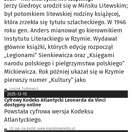
Jerzy Giedroyc urodził się w Mińsku Litewskim;
był potomkiem litewskiej rodziny książęcej,
która zrzekła się tytułu szlacheckiego. W 1946
roku gen. Anders mianował go kierownikiem
Instytutu Literackiego w Rzymie. Wydawał
głównie książki, których edycję rozpoczął
„Legionami” Sienkiewicza oraz „Księgami
narodu polskiego i pielgrzymstwa polskiego”
Mickiewicza. Rok później ukazał się w Rzymie
pierwszy numer „Kultury” jako
Leszek Turkiewicz
2025-12-15
Cyfrowy Kodeks Atlantycki Leonarda da Vinci
dostępny online
Powstała cyfrowa wersja Kodeksu
Atlantyckiego.
Oz opr. na podst. www.kopalniawiedzy.pl