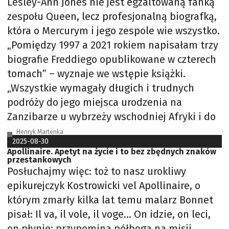
Lesley-Ann Jones nie jest egzaltowaną fanką
zespołu Queen, lecz profesjonalną biografką,
która o Mercurym i jego zespole wie wszystko.
„Pomiędzy 1997 a 2021 rokiem napisałam trzy
biografie Freddiego opublikowane w czterech
tomach” – wyznaje we wstępie książki.
„Wszystkie wymagały długich i trudnych
podróży do jego miejsca urodzenia na
Zanzibarze u wybrzeży wschodniej Afryki i do
Henryk Martenka
2025-08-30
Apollinaire. Apetyt na życie i to bez zbędnych znaków
przestankowych
Posłuchajmy więc: toż to nasz urokliwy
epikurejczyk Kostrowicki vel Apollinaire, o
którym zmarły kilka lat temu malarz Bonnet
pisał: Il va, il vole, il voge… On idzie, on leci,
on płynie; przypomina półboga na misji