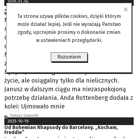
2025-11-16
„Ta praca mnie uskrzydla”. Janusz Fogler robi zdjęcia
we własnym ogrodzie
Ta strona używa plików cookies, dzięki którym
Nietuzinkowy, ciekawy, życzliwy, otwarty
może działać lepiej. Jeśli nie wyrażają Państwo
na rozmowę. Czuć, że lubi ludzi. Janusz to
zgody, uprzejmie prosimy o dokonanie zmian
człowiek renesansu, instytucja – napisał przy
w ustawieniach przeglądarki.
okazji jego 75. urodzin w ostatnim wydaniu
Magazynu ZAiKS Wojciech Druszcz. Jego
Rozumiem
zawodowa droga jest niesłychanie bogata.
Być jak Janusz Fogler to dobry cel na ambitne
życie, ale osiągalny tylko dla nielicznych.
Janusz w dalszym ciągu ma niezaspokojoną
potrzebę działania. Anda Rottenberg dodała z
kolei: Ujmowało mnie
Tomasz Gawiński
2025-10-19
Od Bohemian Rhapsody do Barcelony. „Kocham,
Freddie”