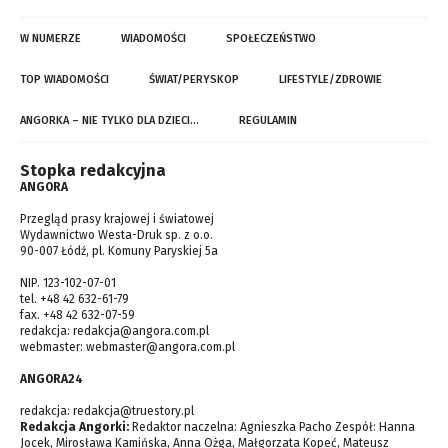
W NUMERZE
WIADOMOŚCI
SPOŁECZEŃSTWO
TOP WIADOMOŚCI
ŚWIAT/PERYSKOP
LIFESTYLE/ZDROWIE
ANGORKA – NIE TYLKO DLA DZIECI…
REGULAMIN
Stopka redakcyjna
ANGORA
Przegląd prasy krajowej i światowej
Wydawnictwo Westa-Druk sp. z o.o.
90-007 Łódź, pl. Komuny Paryskiej 5a
NIP. 123-102-07-01
tel. +48 42 632-61-79
fax. +48 42 632-07-59
redakcja:
redakcja@angora.com.pl
webmaster:
webmaster@angora.com.pl
ANGORA24
redakcja:
redakcja@truestory.pl
Redakcja Angorki:
Redaktor naczelna: Agnieszka Pacho Zespół: Hanna
Jocek, Mirosława Kamińska, Anna Ożga, Małgorzata Kopeć, Mateusz