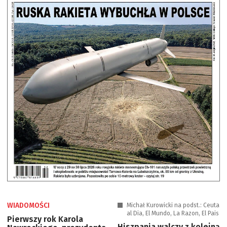
WIADOMOŚCI
Michał Kurowicki na podst.: Ceuta
al Dia, El Mundo, La Razon, El Pais
Pierwszy rok Karola
Hiszpania walczy z kolejną