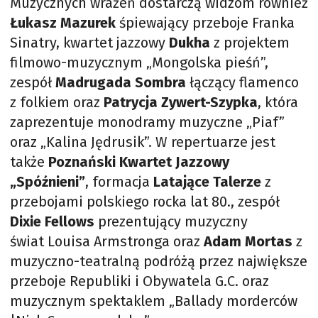
Muzycznych wrażeń dostarczą widzom również
Łukasz Mazurek
śpiewający przeboje Franka
Sinatry, kwartet jazzowy
Dukha
z projektem
filmowo-muzycznym „Mongolska pieśń”,
zespół
Madrugada Sombra
łączący flamenco
z folkiem oraz
Patrycja Zywert-Szypka
, która
zaprezentuje monodramy muzyczne „Piaf”
oraz „Kalina Jędrusik”. W repertuarze jest
także
Poznański Kwartet Jazzowy
„Spóźnieni”
, formacja
Latające Talerze
z
przebojami polskiego rocka lat 80., zespół
Dixie Fellows
prezentujący muzyczny
świat Louisa Armstronga oraz
Adam Mortas
z
muzyczno-teatralną podróżą przez największe
przeboje Republiki i Obywatela G.C. oraz
muzycznym spektaklem „Ballady morderców