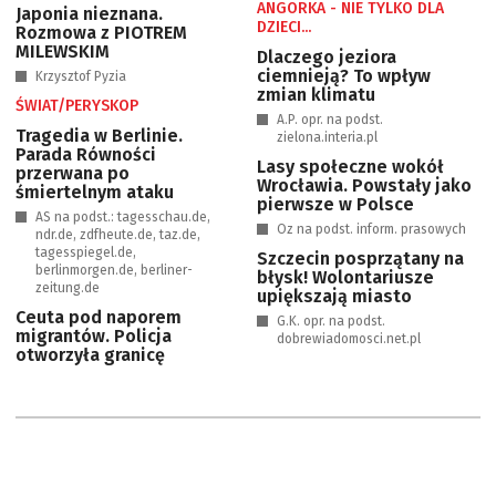
ANGORKA - NIE TYLKO DLA
Japonia nieznana.
DZIECI...
Rozmowa z PIOTREM
MILEWSKIM
Dlaczego jeziora
ciemnieją? To wpływ
Krzysztof Pyzia
zmian klimatu
ŚWIAT/PERYSKOP
A.P. opr. na podst.
Tragedia w Berlinie.
zielona.interia.pl
Parada Równości
Lasy społeczne wokół
przerwana po
Wrocławia. Powstały jako
śmiertelnym ataku
pierwsze w Polsce
AS na podst.: tagesschau.de,
Oz na podst. inform. prasowych
ndr.de, zdfheute.de, taz.de,
tagesspiegel.de,
Szczecin posprzątany na
berlinmorgen.de, berliner-
błysk! Wolontariusze
zeitung.de
upiększają miasto
Ceuta pod naporem
G.K. opr. na podst.
migrantów. Policja
dobrewiadomosci.net.pl
otworzyła granicę