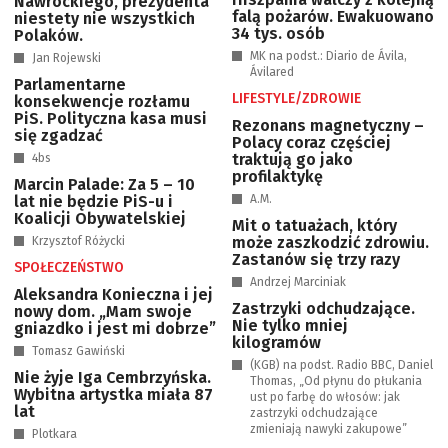
Nawrockiego, prezydenta
falą pożarów. Ewakuowano
niestety nie wszystkich
34 tys. osób
Polaków.
MK na podst.: Diario de Ávila,
Jan Rojewski
Ávilared
Parlamentarne
LIFESTYLE/ZDROWIE
konsekwencje rozłamu
PiS. Polityczna kasa musi
Rezonans magnetyczny –
się zgadzać
Polacy coraz częściej
traktują go jako
4bs
profilaktykę
Marcin Palade: Za 5 – 10
lat nie będzie PiS-u i
A.M.
Koalicji Obywatelskiej
Mit o tatuażach, który
może zaszkodzić zdrowiu.
Krzysztof Różycki
Zastanów się trzy razy
SPOŁECZEŃSTWO
Andrzej Marciniak
Aleksandra Konieczna i jej
Zastrzyki odchudzające.
nowy dom. „Mam swoje
Nie tylko mniej
gniazdko i jest mi dobrze”
kilogramów
Tomasz Gawiński
(KGB) na podst. Radio BBC, Daniel
Nie żyje Iga Cembrzyńska.
Thomas, „Od płynu do płukania
Wybitna artystka miała 87
ust po farbę do włosów: jak
lat
zastrzyki odchudzające
zmieniają nawyki zakupowe”
Plotkara