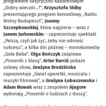
programem satyryczno-kabaretowym
„Dobry wieczór…?”,
Krzysztofa Skiby
prezentującego program komediowy „Radio
Wolny Budapeszt”,
Joanny
Szczepkowskiej
, która najpierw – wraz z
Janem Jurkowskim
– zaprezentuje spektakl
„Pelcia, czyli jak żyć, żeby nie odnieść
sukcesu”, a kilka dni później – monokomedię
„Goła Baba”.
Olga Bończyk
zaśpiewa
„Piosenki z klasą”,
Artur Barciś
pokaże
solowy show,
Grażyna Brodzińska
zaprezentuje „Świat operetki, musicalu i
muzyki filmowej”, a
Grażyna Łobaszewska
i
Adam Nowak
wraz z zespołem
Ajagore
wykonają „Piosenki o ludziach z duszą”.