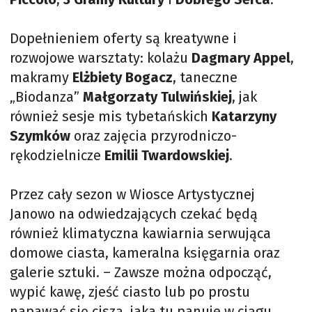
Dopełnieniem oferty są kreatywne i
rozwojowe warsztaty: kolażu
Dagmary Appel
,
makramy
Elżbiety Bogacz
, taneczne
„Biodanza”
Małgorzaty Tulwińskiej
, jak
również sesje mis tybetańskich
Katarzyny
Szymków
oraz zajęcia przyrodniczo-
rękodzielnicze
Emilii Twardowskiej
.
Przez cały sezon w Wiosce Artystycznej
Janowo na odwiedzających czekać będą
również klimatyczna kawiarnia serwująca
domowe ciasta, kameralna księgarnia oraz
galerie sztuki. – Zawsze można odpocząć,
wypić kawę, zjeść ciasto lub po prostu
napawać się ciszą, jaka tu panuje w ciągu