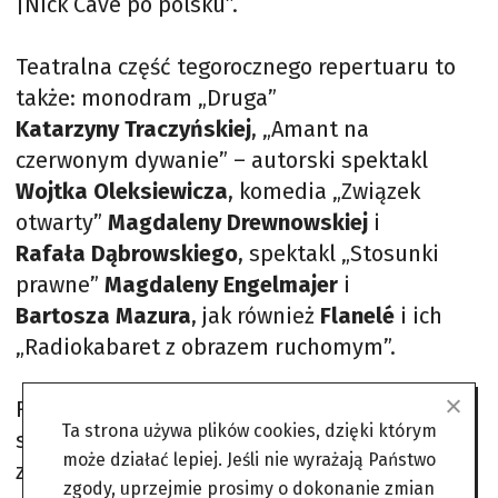
|Nick Cave po polsku”.
Teatralna część tegorocznego repertuaru to
także: monodram „Druga”
Katarzyny Traczyńskiej
, „Amant na
czerwonym dywanie” – autorski spektakl
Wojtka Oleksiewicza
, komedia „Związek
otwarty”
Magdaleny Drewnowskiej
i
Rafała Dąbrowskiego
, spektakl „Stosunki
prawne”
Magdaleny Engelmajer
i
Bartosza Mazura
, jak również
Flanelé
i ich
„Radiokabaret z obrazem ruchomym”.
Filarem janowskiej sceny pozostają jednak
Ta strona używa plików cookies, dzięki którym
spektakle improwizowane, które w tym roku
może działać lepiej. Jeśli nie wyrażają Państwo
zostaną zaprezentowane przez trzy
zgody, uprzejmie prosimy o dokonanie zmian