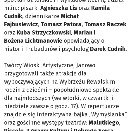
m.in.: pisarki
Agnieszka Lis
oraz
Kamila
Cudnik
, dziennikarze
Michał
Fajbusiewicz
,
Tomasz Patora
,
Tomasz Raczek
oraz
Kuba Strzyczkowski
,
Marian i
Bożena Lichtmanowie
opowiadający o
historii Trubadurów i psycholog
Darek Cudnik
.
Twórcy Wioski Artystycznej Janowo
przygotowali także atrakcje dla
wypoczywających na Wybrzeżu Rewalskim
rodzin z dziećmi – popołudniowe spektakle
dla najmłodszych (we wtorki, w czwartki i
niedziele zawsze o godz. 17). W repertuarze
znajdzie się interaktywna bajka „Wymyślanka”
oraz gościnne występy teatrów:
Malutkiego
,
Piccolo
,
3 Gramy Kultury
i
Dobrego Serca
.