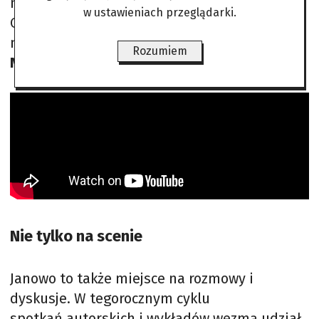
niezależne zespoły. Obok wspomnianej grupy
w ustawieniach przeglądarki.
O! Impro na Letniej Scenie w Janowie będzie
można zobaczyć aktorów
Sceny IMPRO Teatru
Rozumiem
Nowego w Łodzi
oraz
Teatru Komedii Impro
.
Nie tylko na scenie
Janowo to także miejsce na rozmowy i
dyskusje. W tegorocznym cyklu
spotkań autorskich i wykładów wezmą udział