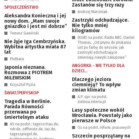
Zastanów się trzy razy
SPOŁECZEŃSTWO
Andrzej Marciniak
Aleksandra Konieczna i jej
Zastrzyki odchudzające.
nowy dom. „Mam swoje
Nie tylko mniej
gniazdko i jest mi dobrze”
kilogramów
Tomasz Gawiński
(KGB) na podst. Radio BBC, Daniel
Nie żyje Iga Cembrzyńska.
Thomas, „Od płynu do płukania
Wybitna artystka miała 87
ust po farbę do włosów: jak
lat
zastrzyki odchudzające
zmieniają nawyki zakupowe”
Plotkara
ANGORKA - NIE TYLKO DLA
Japonia nieznana.
DZIECI...
Rozmowa z PIOTREM
MILEWSKIM
Dlaczego jeziora
ciemnieją? To wpływ
Krzysztof Pyzia
zmian klimatu
ŚWIAT/PERYSKOP
A.P. opr. na podst.
Tragedia w Berlinie.
zielona.interia.pl
Parada Równości
Lasy społeczne wokół
przerwana po
Wrocławia. Powstały jako
śmiertelnym ataku
pierwsze w Polsce
AS na podst.: tagesschau.de,
Oz na podst. inform. prasowych
ndr.de, zdfheute.de, taz.de,
tagesspiegel.de,
Szczecin posprzątany na