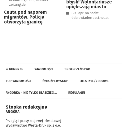
berlinmorgen.de, berliner-
błysk! Wolontariusze
zeitung.de
upiększają miasto
Ceuta pod naporem
G.K. opr. na podst.
migrantów. Policja
dobrewiadomosci.net.pl
otworzyła granicę
W NUMERZE
WIADOMOŚCI
SPOŁECZEŃSTWO
TOP WIADOMOŚCI
ŚWIAT/PERYSKOP
LIFESTYLE/ZDROWIE
ANGORKA – NIE TYLKO DLA DZIECI…
REGULAMIN
Stopka redakcyjna
ANGORA
Przegląd prasy krajowej i światowej
Wydawnictwo Westa-Druk sp. z o.o.