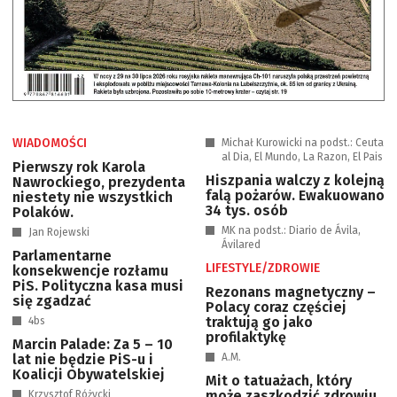
WIADOMOŚCI
Michał Kurowicki na podst.: Ceuta
al Dia, El Mundo, La Razon, El Pais
Pierwszy rok Karola
Hiszpania walczy z kolejną
Nawrockiego, prezydenta
falą pożarów. Ewakuowano
niestety nie wszystkich
34 tys. osób
Polaków.
MK na podst.: Diario de Ávila,
Jan Rojewski
Ávilared
Parlamentarne
LIFESTYLE/ZDROWIE
konsekwencje rozłamu
PiS. Polityczna kasa musi
Rezonans magnetyczny –
się zgadzać
Polacy coraz częściej
traktują go jako
4bs
profilaktykę
Marcin Palade: Za 5 – 10
lat nie będzie PiS-u i
A.M.
Koalicji Obywatelskiej
Mit o tatuażach, który
może zaszkodzić zdrowiu.
Krzysztof Różycki