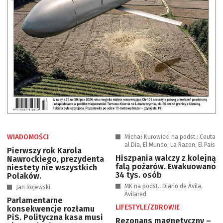
WIADOMOŚCI
Michał Kurowicki na podst.: Ceuta
al Dia, El Mundo, La Razon, El Pais
Pierwszy rok Karola
Hiszpania walczy z kolejną
Nawrockiego, prezydenta
falą pożarów. Ewakuowano
niestety nie wszystkich
34 tys. osób
Polaków.
MK na podst.: Diario de Ávila,
Jan Rojewski
Ávilared
Parlamentarne
LIFESTYLE/ZDROWIE
konsekwencje rozłamu
PiS. Polityczna kasa musi
Rezonans magnetyczny –