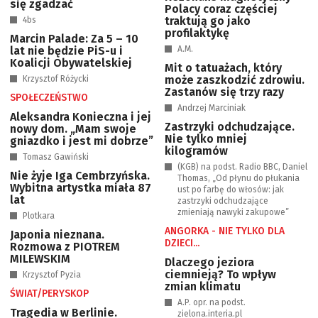
się zgadzać
Polacy coraz częściej
traktują go jako
4bs
profilaktykę
Marcin Palade: Za 5 – 10
lat nie będzie PiS-u i
A.M.
Koalicji Obywatelskiej
Mit o tatuażach, który
może zaszkodzić zdrowiu.
Krzysztof Różycki
Zastanów się trzy razy
SPOŁECZEŃSTWO
Andrzej Marciniak
Aleksandra Konieczna i jej
Zastrzyki odchudzające.
nowy dom. „Mam swoje
Nie tylko mniej
gniazdko i jest mi dobrze”
kilogramów
Tomasz Gawiński
(KGB) na podst. Radio BBC, Daniel
Nie żyje Iga Cembrzyńska.
Thomas, „Od płynu do płukania
Wybitna artystka miała 87
ust po farbę do włosów: jak
lat
zastrzyki odchudzające
zmieniają nawyki zakupowe”
Plotkara
ANGORKA - NIE TYLKO DLA
Japonia nieznana.
DZIECI...
Rozmowa z PIOTREM
MILEWSKIM
Dlaczego jeziora
ciemnieją? To wpływ
Krzysztof Pyzia
zmian klimatu
ŚWIAT/PERYSKOP
A.P. opr. na podst.
Tragedia w Berlinie.
zielona.interia.pl