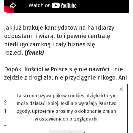
Jak już brakuje kandydatów na handlarzy
odpustami i wiarą, to i pewnie centralę
niedługo zamkną i cały biznes się
rozleci.
(fenek)
Dopóki Kościół w Polsce się nie nawróci i nie
zejdzie z drogi zła, nie przyciągnie nikogo. Ani
księży, ani wiernych.
(jaand)
Ta strona używa plików cookies, dzięki którym
Skupcie się teraz na jakości zamiast na ilości
może działać lepiej. Jeśli nie wyrażają Państwo
tego produktu…
(obywatelka bemowska)
zgody, uprzejmie prosimy o dokonanie zmian
w ustawieniach przeglądarki.
To po prostu skutek postępującej laicyzacji i