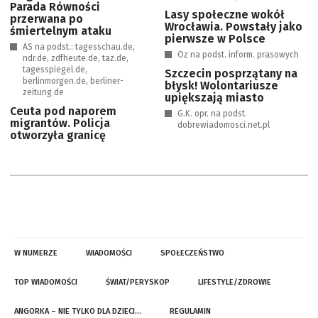
Parada Równości
Lasy społeczne wokół
przerwana po
Wrocławia. Powstały jako
śmiertelnym ataku
pierwsze w Polsce
AS na podst.: tagesschau.de,
Oz na podst. inform. prasowych
ndr.de, zdfheute.de, taz.de,
tagesspiegel.de,
Szczecin posprzątany na
berlinmorgen.de, berliner-
błysk! Wolontariusze
zeitung.de
upiększają miasto
Ceuta pod naporem
G.K. opr. na podst.
migrantów. Policja
dobrewiadomosci.net.pl
otworzyła granicę
W NUMERZE
WIADOMOŚCI
SPOŁECZEŃSTWO
TOP WIADOMOŚCI
ŚWIAT/PERYSKOP
LIFESTYLE/ZDROWIE
ANGORKA – NIE TYLKO DLA DZIECI…
REGULAMIN