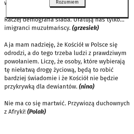
wpływ „postępowej” Europy.
Rozumiem
(outsider)
Raczej demografia siada. Uratują nas tylko…
imigranci muzułmańscy.
(grzesiek)
A ja mam nadzieję, że Kościół w Polsce się
odrodzi, a do tego trzeba ludzi z prawdziwym
powołaniem. Liczę, że osoby, które wybierają
tę niełatwą drogę życiową, będą to robić
bardziej świadomie i że Kościół nie będzie
przykrywką dla dewiantów.
(nina)
Nie ma co się martwić. Przywiozą duchownych
z Afryki!
(Polak)