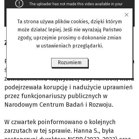
Ta strona używa plików cookies, dzięki którym
może działać lepiej. Jeśli nie wyrażają Państwo
zgody, uprzejmie prosimy o dokonanie zmian
Zarzuty dla Hanny S.
w ustawieniach przeglądarki.
Prokuratura Regionalna w Warszawie wszczęła
Rozumiem
śledztwo już w marcu ubiegłego roku po
zawiadomieniu Najwyższej Izby Kontroli, która
podejrzewała korupcję i nadużycie uprawnień
przez funkcjonariuszy publicznych w
Narodowym Centrum Badań i Rozwoju.
W czwartek poinformowano o kolejnych
zarzutach w tej sprawie. Hanna S., była