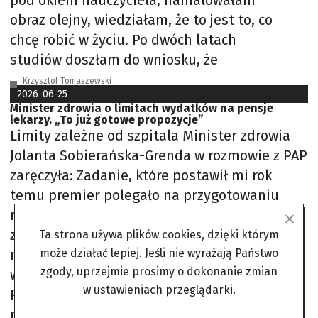
pod okiem nauczyciela, namalowałam
obraz olejny, wiedziałam, że to jest to, co
chcę robić w życiu. Po dwóch latach
studiów doszłam do wniosku, że
Krzysztof Tomaszewski
2026-06-25
Minister zdrowia o limitach wydatków na pensje
lekarzy. „To już gotowe propozycje”
Limity zależne od szpitala Minister zdrowia
Jolanta Sobierańska-Grenda w rozmowie z PAP
zaręczyła: Zadanie, które postawił mi rok
temu premier polegało na przygotowaniu
reform niezbędnych dla systemu ochrony
zdrowia. Mamy rozwiązania, które są gotowe
Ta strona używa plików cookies, dzięki którym
może działać lepiej. Jeśli nie wyrażają Państwo
na stole. Te, które dotyczą wynagrodzeń, i te
zgody, uprzejmie prosimy o dokonanie zmian
wspomagające przeprofilowanie oddziałów.
w ustawieniach przeglądarki.
Polityczka poinformowała, że dalsze kierunki
reformy ochrony zdrowia będą jeszcze