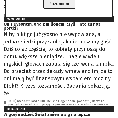
Rozumiem
omawiane z
SJS na podst. PAP, Money.pl, Rzeczpospolita
2026-06-15
On z Dysonem, ona z milionem, czyli… Kto tu nosi
portki?
Niby nikt go już głośno nie wypowiada, a
jednak siedzi przy stole jak nieproszony gość.
Dziś coraz częściej to kobiety przynoszą do
domu większe pieniądze. I nagle w wielu
męskich głowach zapala się czerwona lampka.
Bo przecież przez dekady wmawiano im, że to
oni mają być finansowym wsparciem rodziny.
Efekt? Kryzys tożsamości. Badania pokazują,
że
(KGB) na podst. Radio BBC Melissa Hogenboom, podcast „Dlaczego
pieniądze i władza wpływają na poczucie własnej wartości u mężczyzn”
2026-05-18
Więcej nadziei. Świat zmienia się na lepsze!