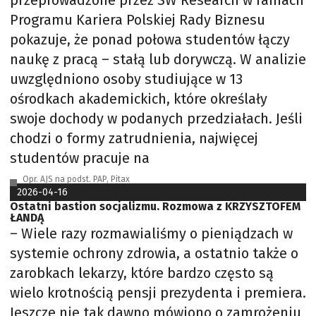
przeprowadzone przez SW Research w ramach
Programu Kariera Polskiej Rady Biznesu
pokazuje, że ponad połowa studentów łączy
naukę z pracą – stałą lub dorywczą. W analizie
uwzględniono osoby studiujące w 13
ośrodkach akademickich, które określały
swoje dochody w podanych przedziałach. Jeśli
chodzi o formy zatrudnienia, najwięcej
studentów pracuje na
Opr. AJS na podst. PAP, Pitax
2026-04-16
Ostatni bastion socjalizmu. Rozmowa z KRZYSZTOFEM
ŁANDĄ
– Wiele razy rozmawialiśmy o pieniądzach w
systemie ochrony zdrowia, a ostatnio także o
zarobkach lekarzy, które bardzo często są
wielo krotnością pensji prezydenta i premiera.
Jeszcze nie tak dawno mówiono o zamrożeniu