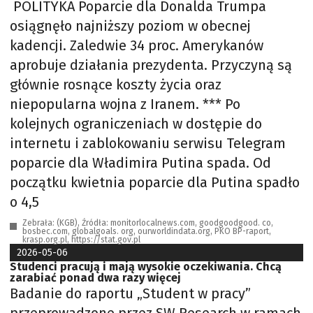
POLITYKA Poparcie dla Donalda Trumpa
osiągnęło najniższy poziom w obecnej
kadencji. Zaledwie 34 proc. Amerykanów
aprobuje działania prezydenta. Przyczyną są
głównie rosnące koszty życia oraz
niepopularna wojna z Iranem. *** Po
kolejnych ograniczeniach w dostępie do
internetu i zablokowaniu serwisu Telegram
poparcie dla Władimira Putina spada. Od
początku kwietnia poparcie dla Putina spadło
o 4,5
Zebrała: (KGB), Źródła: monitorlocalnews.com, goodgoodgood. co,
bosbec.com, globalgoals. org, ourworldindata.org, PKO BP-raport,
krasp.org.pl, https://stat.gov.pl
2026-05-06
Studenci pracują i mają wysokie oczekiwania. Chcą
zarabiać ponad dwa razy więcej
Badanie do raportu „Student w pracy”