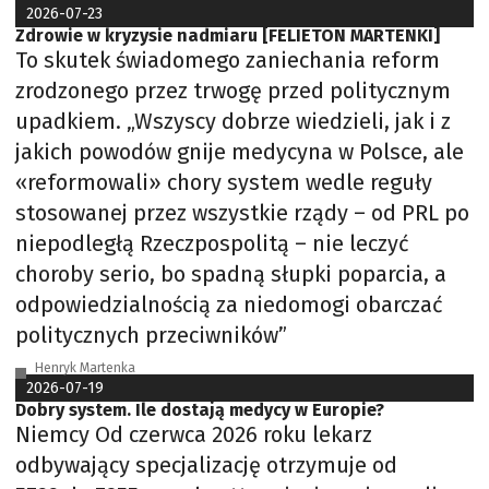
2026-07-23
Zdrowie w kryzysie nadmiaru [FELIETON MARTENKI]
To skutek świadomego zaniechania reform
zrodzonego przez trwogę przed politycznym
upadkiem. „Wszyscy dobrze wiedzieli, jak i z
jakich powodów gnije medycyna w Polsce, ale
«reformowali» chory system wedle reguły
stosowanej przez wszystkie rządy – od PRL po
niepodległą Rzeczpospolitą – nie leczyć
choroby serio, bo spadną słupki poparcia, a
odpowiedzialnością za niedomogi obarczać
politycznych przeciwników”
Henryk Martenka
2026-07-19
Dobry system. Ile dostają medycy w Europie?
Niemcy Od czerwca 2026 roku lekarz
odbywający specjalizację otrzymuje od