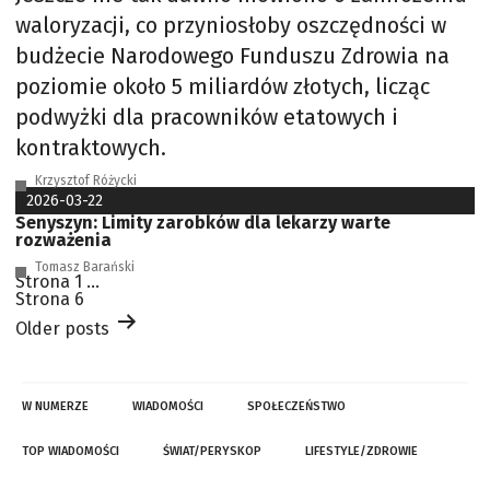
waloryzacji, co przyniosłoby oszczędności w
budżecie Narodowego Funduszu Zdrowia na
poziomie około 5 miliardów złotych, licząc
podwyżki dla pracowników etatowych i
kontraktowych.
Krzysztof Różycki
2026-03-22
Senyszyn: Limity zarobków dla lekarzy warte
rozważenia
Tomasz Barański
Stronicowanie
Strona 1
…
wpisów
Strona 6
Older
posts
W NUMERZE
WIADOMOŚCI
SPOŁECZEŃSTWO
TOP WIADOMOŚCI
ŚWIAT/PERYSKOP
LIFESTYLE/ZDROWIE