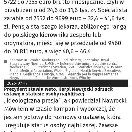
5722 do 7355 euro brutto miesięcznie, czyli w
przybliżeniu od 24,6 do 31,6 tys. zł. Specjalista
zarabia od 7552 do 9699 euro – 32,4 – 41,6 tys.
zł. Pensja starszego lekarza, zbliżonego rangą
do polskiego kierownika zespołu lub
ordynatora, mieści się w przedziale od 9460
do 10 811 euro, a więc 40,6 – 46,4
Zebrała: BG. Źródła: Marburger Bund, Niemcy, Federalny Urząd
Statystyczny Niemiec, UMCNL – holenderskie uniwersyteckie centra
medyczne, SCB – Statistics Sweden, SSB – Statistics Norway, NHS oraz
British Medical Association, Wielka Brytania, Health Service Executive,
Irlandia, Légifrance, Francja, ARAN – Agenzia per la Rappresentanza
Negoziale delle Pubbliche Amministrazioni, Włochy
2026-07-17
Prezydent stawia weto. Karol Nawrocki odrzucił
ustawę o statusie osoby najbliższej
„Ideologiczna presja” Jak powiedział Nawrocki:
Mówiłem w czasie kampanii wyborczej, że
jestem gotowy do rozmowy o ustawie, która
ureguluje status osoby najbliższej. Zawsze