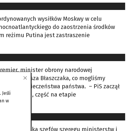
koordynowanych wysiłków Moskwy w celu
ółnocnoatlantyckiego do zaostrzenia środków
em reżimu Putina jest zastraszenie
premier, minister obrony narodowej
nika Mariusza Błaszczaka, co mogliśmy
 stanie bezpieczeństwa państwa. – PiS zaczął
Jeśli
e realizacji, część na etapie
an w
odukcji
na stanowiska szefów szeregu ministerstw i