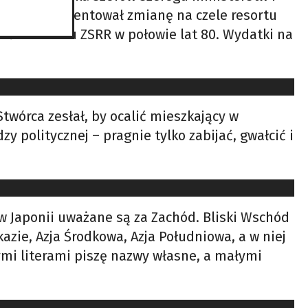
Kremla, skomentował zmianę na czele resortu
nał do okresu ZSRR w połowie lat 80. Wydatki na
twórca zesłał, by ocalić mieszkający w
 politycznej – pragnie tylko zabijać, gwałcić i
 w Japonii uważane są za Zachód. Bliski Wschód
zie, Azja Środkowa, Azja Południowa, a w niej
ymi literami piszę nazwy własne, a małymi