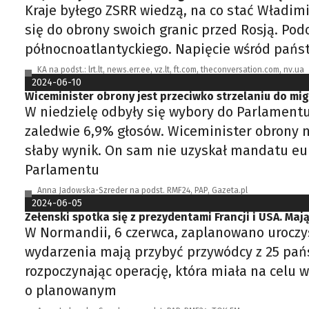
Kraje byłego ZSRR wiedzą, na co stać Władimi
się do obrony swoich granic przed Rosją. Pod
północnoatlantyckiego. Napięcie wśród państ
KA na podst.: lrt.lt, news.err.ee, vz.lt, ft.com, theconversation.com, nv.ua
2024-06-10
Wiceminister obrony jest przeciwko strzelaniu do mi
W niedzielę odbyły się wybory do Parlamentu
zaledwie 6,9% głosów. Wiceminister obrony na
słaby wynik. On sam nie uzyskał mandatu eu
Parlamentu
Anna Jadowska-Szreder na podst. RMF24, PAP, Gazeta.pl
2024-06-05
Zełenski spotka się z prezydentami Francji i USA. Maj
W Normandii, 6 czerwca, zaplanowano uroczyst
wydarzenia mają przybyć przywódcy z 25 pańs
rozpoczynając operację, która miała na celu 
o planowanym