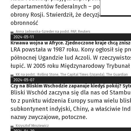
departamentów federalnych – poinformował ka
obrony Rosji. Stwierdził, że decyzja ma sens
obronność
Anna Jadowska-Szreder na podst. PAP, Reuters
2024-05-11
Krwawa wojna w Afryce. Zjednoczone kraje chcą znisz
LRA powstała w 1987 roku. Kony ogłosił się p
północnej Ugandzie lud Aczoli. W rzeczywistoś
łupić. W 2005 roku Międzynarodowy Trybunał
KK na podst.: Rolling Stone, The Capital Times (Uganda), The Guardian
2024-05-07
Czy na Bliskim Wschodzie zapanuje kiedyś pokój? Syt
Bliski Wschód zaczyna się dla nas od Stambuł
to z punktu widzenia Europy suma wielu blisk
subkontynent indyjski, Chiny, a właściwie In
nazwy zwyczajowe, potoczne.
Krzysztof Mroziewicz