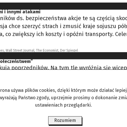
mi i innymi atakami
ników ds. bezpieczeństwa akcje te są częścią s
sja chce szerzyć strach i zmusić kraje sojuszu p
 co zwiększy ich koszty i opóźni transporty. Cel
es, Wall Street Journal, The Economist, Der Spiegel
społeczeństwem”
ykują poprzedników. Na tym tle wyróżnia się wice
nieczności kontynuowania programu jego poprzed
emiera, czyli wygłoszonej w Sejmie informacji o
trona używa plików cookies, dzięki którym może działać lepiej. 
i naszego wojska, obronności. Część jest na etapi
 wyrażają Państwo zgody, uprzejmie prosimy o dokonanie zmi
mowych umów, tworzenia obsługi logistycznej, pr
ustawieniach przeglądarki.
inistra obrony
Rozumiem
 prezydenta Rosji Władimira Putina kandydatury 