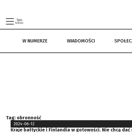
Spis
treści
W NUMERZE
WIADOMOŚCI
SPOŁE
W NUMERZE
WIADOMOŚCI
SPOŁECZEŃSTWO
POLITYKA PRYWATNOŚCI
REGULAMIN
Tag:
obronność
2024-06-12
Kraje bałtyckie i Finlandia w gotowości. Nie chcą dać 