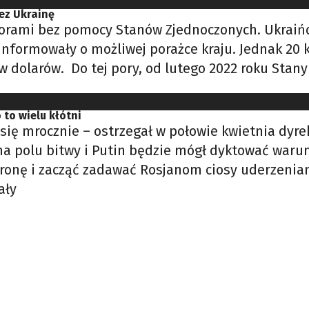
ez Ukrainę
esorami bez pomocy Stanów Zjednoczonych. Ukraińc
 informowały o możliwej porażce kraju. Jednak 20
w dolarów. Do tej pory, od lutego 2022 roku Stan
to wielu kłótni
ię mrocznie – ostrzegał w połowie kwietnia dyrekt
na polu bitwy i Putin będzie mógł dyktować waru
tronę i zacząć zadawać Rosjanom ciosy uderzeni
ały