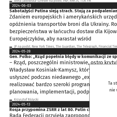
Anna Jadowska-Szreder na podst. PAP, RMF24, TOK FM
2024-06-03
Sabotażyści Putina sieją strach. Stoją za podpalenia
Zdaniem europejskich i amerykańskich urzęd
opóźnienia transportów broni dla Ukrainy. Ro
bezpieczeństwa w łańcuchu dostaw dla Kijowa,
Europejczyków, aby narastał wśród
JP na podst. New York Times, The Guardian, The Telegraph, Financial Tim
2024-05-28
Gen. Polko: „Rząd popełnia błędy w komunikacji ze 
– Rząd, poszczególni ministrowie, ostro kryt
Władysław Kosiniak-Kamysz, który mówi o ko
usłyszeć podczas niedawnego „exposé” wicepr
Ta s
realizować bardzo szeroki program modernizacj
nie
planowania, implementacji, podpisywania ra
Krzysztof Różycki
2024-05-13
Rosja przypomina ZSRR z lat 80. Putin chce zmienić m
Rada Federacji przyjęła zaproponowane przez