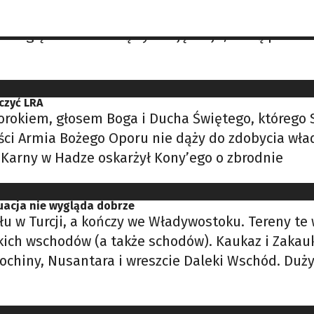
nał Rady Federacji. Dmitrij Pieskow, rzecznik 
 ze względu na obecną sytuację kraju, którą porów
czyć LRA
rorokiem, głosem Boga i Ducha Świętego, którego S
ci Armia Bożego Oporu nie dąży do zdobycia władzy
 Karny w Hadze oskarżył Kony’ego o zbrodnie
uacja nie wygląda dobrze
u w Turcji, a kończy we Władywostoku. Tereny te
ich wschodów (a także schodów). Kaukaz i Zakauka
dochiny, Nusantara i wreszcie Daleki Wschód. Duż