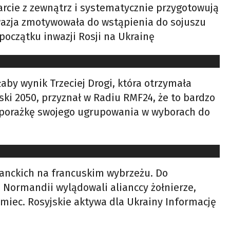
parcie z zewnątrz i systematycznie przygotowują
inwazja zmotywowała do wstąpienia do sojuszu
oczątku inwazji Rosji na Ukrainę
by wynik Trzeciej Drogi, która otrzymała
ki 2050, przyznał w Radiu RMF24, że to bardzo
e porażkę swojego ugrupowania w wyborach do
lianckich na francuskim wybrzeżu. Do
 Normandii wylądowali alianccy żołnierze,
emiec. Rosyjskie aktywa dla Ukrainy Informację