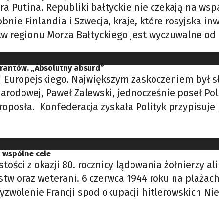
ra Putina. Republiki bałtyckie nie czekają na ws
obnie Finlandia i Szwecja, kraje, które rosyjska 
w regionu Morza Bałtyckiego jest wyczuwalne od p
grantów. „Absolutny absurd”
 Europejskiego. Największym zaskoczeniem był sła
rodowej, Paweł Zalewski, jednocześnie poseł Pols
roposła. Konfederacja zyskała Polityk przypisuj
ą wspólne cele
ości z okazji 80. rocznicy lądowania żołnierzy a
tw oraz weterani. 6 czerwca 1944 roku na plażach
wyzwolenie Francji spod okupacji hitlerowskich Ni