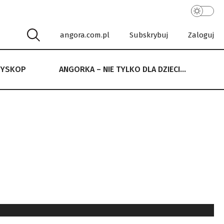
angora.com.pl
Subskrybuj
Zaloguj
RYSKOP
ANGORKA – NIE TYLKO DLA DZIECI…
 NIE TYLKO DLA DZIECI…