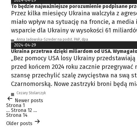
2024-04-29
To będzie najważniejsze porozumienie podpisane prz
Przez kilka miesięcy Ukraina walczyła z agr
miało wpływ na sytuację na froncie, a media
wsparcie dla Ukrainy w wysokości 61 miliardó
Anna Jadowska-Szreder na podst. PAP, dpa
2024-04-29
Ukraina przetrwa dzięki miliardom od USA. Wymagało 
„Bez pomocy USA losy Ukrainy przedstawiają s
przed końcem 2024 roku zacznie przegrywać 
szansę przechylić szalę zwycięstwa na swą s
Czarnomorską. Nowe zastrzyki broni będą mi
Cezary Stolarczyk
Stronicowanie
Newer
posts
wpisów
Strona 1
…
Strona 12
…
Strona 14
Older
posts