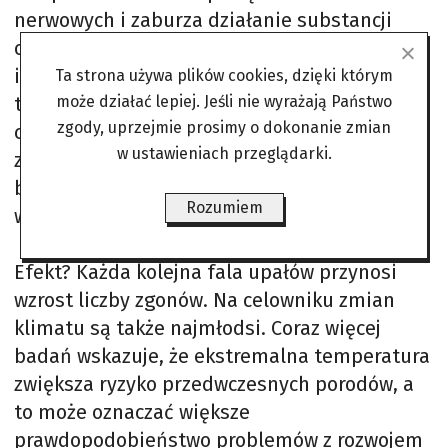
nerwowych i zaburza działanie substancji
odpowiedzialnych za przekazywanie
impulsów. Seniorzy gorzej regulują
Ta strona używa plików cookies, dzięki którym
temperaturę ciała, a pacjenci z demencją
może działać lepiej. Jeśli nie wyrażają Państwo
zgody, uprzejmie prosimy o dokonanie zmian
często nie odczuwają pragnienia albo
w ustawieniach przeglądarki.
zapominają o podstawowych zasadach
bezpieczeństwa. Nie zamykają okien, nie piją
Rozumiem
wody, wychodzą na pełne słońce.
Efekt? Każda kolejna fala upałów przynosi
wzrost liczby zgonów. Na celowniku zmian
klimatu są także najmłodsi. Coraz więcej
badań wskazuje, że ekstremalna temperatura
zwiększa ryzyko przedwczesnych porodów, a
to może oznaczać większe
prawdopodobieństwo problemów z rozwojem