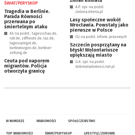
zmian klimatu
ŚWIAT/PERYSKOP
A.P. opr. na podst.
Tragedia w Berlinie.
zielona.interia.pl
Parada Równości
Lasy społeczne wokół
przerwana po
Wrocławia. Powstały jako
śmiertelnym ataku
pierwsze w Polsce
AS na podst.: tagesschau.de,
Oz na podst. inform. prasowych
ndr.de, zdfheute.de, taz.de,
tagesspiegel.de,
Szczecin posprzątany na
berlinmorgen.de, berliner-
błysk! Wolontariusze
zeitung.de
upiększają miasto
Ceuta pod naporem
G.K. opr. na podst.
migrantów. Policja
dobrewiadomosci.net.pl
otworzyła granicę
W NUMERZE
WIADOMOŚCI
SPOŁECZEŃSTWO
TOP WIADOMOŚCI
ŚWIAT/PERYSKOP
LIFESTYLE/ZDROWIE