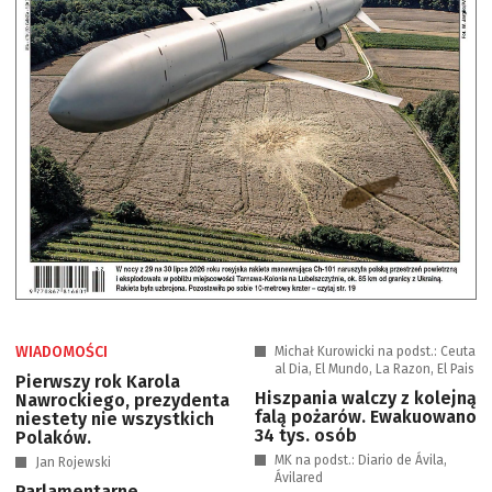
WIADOMOŚCI
Michał Kurowicki na podst.: Ceuta
al Dia, El Mundo, La Razon, El Pais
Pierwszy rok Karola
Hiszpania walczy z kolejną
Nawrockiego, prezydenta
falą pożarów. Ewakuowano
niestety nie wszystkich
34 tys. osób
Polaków.
MK na podst.: Diario de Ávila,
Jan Rojewski
Ávilared
Parlamentarne