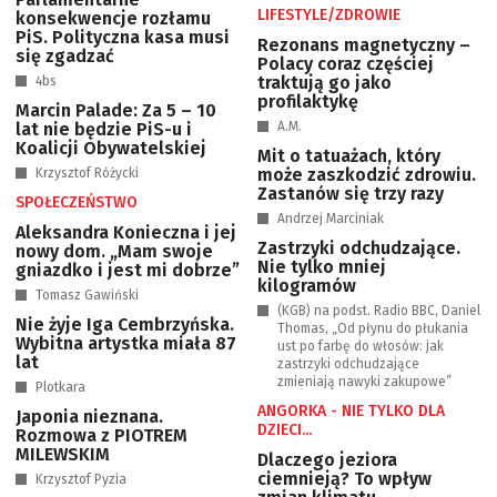
LIFESTYLE/ZDROWIE
konsekwencje rozłamu
PiS. Polityczna kasa musi
Rezonans magnetyczny –
się zgadzać
Polacy coraz częściej
traktują go jako
4bs
profilaktykę
Marcin Palade: Za 5 – 10
lat nie będzie PiS-u i
A.M.
Koalicji Obywatelskiej
Mit o tatuażach, który
może zaszkodzić zdrowiu.
Krzysztof Różycki
Zastanów się trzy razy
SPOŁECZEŃSTWO
Andrzej Marciniak
Aleksandra Konieczna i jej
Zastrzyki odchudzające.
nowy dom. „Mam swoje
Nie tylko mniej
gniazdko i jest mi dobrze”
kilogramów
Tomasz Gawiński
(KGB) na podst. Radio BBC, Daniel
Nie żyje Iga Cembrzyńska.
Thomas, „Od płynu do płukania
Wybitna artystka miała 87
ust po farbę do włosów: jak
lat
zastrzyki odchudzające
zmieniają nawyki zakupowe”
Plotkara
ANGORKA - NIE TYLKO DLA
Japonia nieznana.
DZIECI...
Rozmowa z PIOTREM
MILEWSKIM
Dlaczego jeziora
ciemnieją? To wpływ
Krzysztof Pyzia