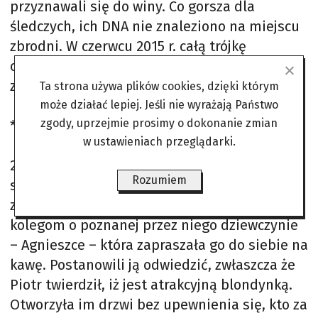
przyznawali się do winy. Co gorsza dla
śledczych, ich DNA nie znaleziono na miejscu
zbrodni. W czerwcu 2015 r. całą trójkę
oskarżono z artykułu 148 (par. 2, art. 2) – o
zabójstwo na tle seksualnym.
Ta strona używa plików cookies, dzięki którym
może działać lepiej. Jeśli nie wyrażają Państwo
zgody, uprzejmie prosimy o dokonanie zmian
***
w ustawieniach przeglądarki.
21 stycznia 2009 r. koledzy z jednej klasy
Rozumiem
spotkali się rano przed szkołą i postanowili
zrobić sobie wagary. Piotr N. opowiedział
kolegom o poznanej przez niego dziewczynie
– Agnieszce – która zapraszała go do siebie na
kawę. Postanowili ją odwiedzić, zwłaszcza że
Piotr twierdził, iż jest atrakcyjną blondynką.
Otworzyła im drzwi bez upewnienia się, kto za