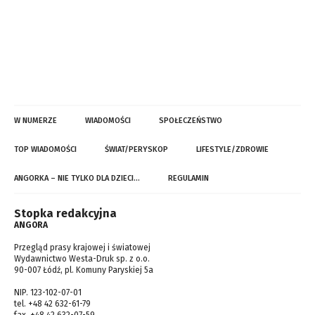
W NUMERZE
WIADOMOŚCI
SPOŁECZEŃSTWO
TOP WIADOMOŚCI
ŚWIAT/PERYSKOP
LIFESTYLE/ZDROWIE
ANGORKA – NIE TYLKO DLA DZIECI…
REGULAMIN
Stopka redakcyjna
ANGORA
Przegląd prasy krajowej i światowej
Wydawnictwo Westa-Druk sp. z o.o.
90-007 Łódź, pl. Komuny Paryskiej 5a
NIP. 123-102-07-01
tel. +48 42 632-61-79