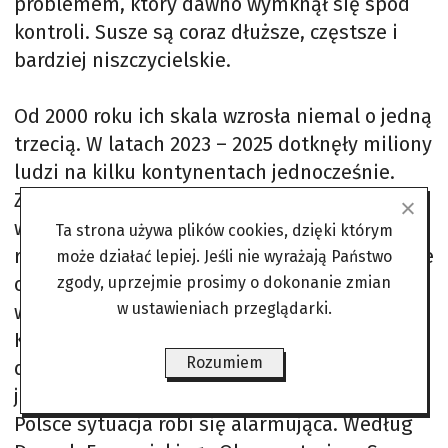
problemem, który dawno wymknął się spod
kontroli. Susze są coraz dłuższe, częstsze i
bardziej niszczycielskie.
Od 2000 roku ich skala wzrosła niemal o jedną
trzecią. W latach 2023 – 2025 dotknęły miliony
ludzi na kilku kontynentach jednocześnie.
Znikają jeziora, wysychają mokradła, a
warstwy wodonośne – te, które miały być
Ta strona używa plików cookies, dzięki którym
rezerwą – są drenowane szybciej, niż można je
może działać lepiej. Jeśli nie wyrażają Państwo
odbudować. ONZ mówi o „bankructwie
zgody, uprzejmie prosimy o dokonanie zmian
w ustawieniach przeglądarki.
wodnym świata”. Europa nie jest wyjątkiem.
Kontynent, który najszybciej się nagrzewa,
Rozumiem
doświadcza upałów i ekstremów pogodowych,
jakich wcześniej nie notowano. Również w
Polsce sytuacja robi się alarmująca. Według