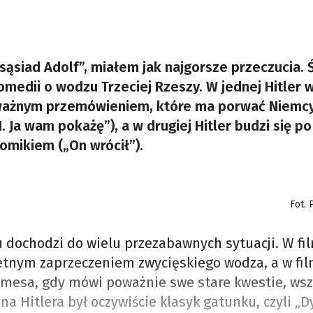
sąsiad Adolf”, miałem jak najgorsze przeczucia. 
omedii o wodzu Trzeciej Rzeszy. W jednej Hitler
 ważnym przemówieniem, które ma porwać Niemc
 Ja wam pokażę”), a w drugiej Hitler budzi się po
omikiem („On wrócił”).
Fot. 
 dochodzi do wielu przezabawnych sytuacji. W fi
etnym zaprzeczeniem zwycięskiego wodza, a w fil
rmesa, gdy mówi poważnie swe stare kwestie, ws
a Hitlera był oczywiście klasyk gatunku, czyli „D