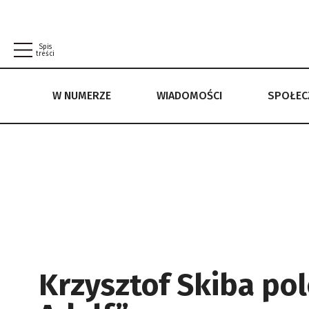
Spis
treści
W NUMERZE
WIADOMOŚCI
SPOŁE
W NUMERZE
WIADOMOŚCI
SPOŁECZEŃSTWO
POLITYKA PRYWATNOŚCI
REGULAMIN
Krzysztof Skiba pol