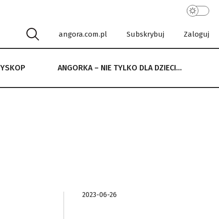
angora.com.pl
Subskrybuj
Zaloguj
RYSKOP
ANGORKA – NIE TYLKO DLA DZIECI…
 NIE TYLKO DLA DZIECI…
2023-06-26