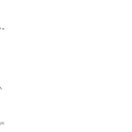
 –
.
o
yki