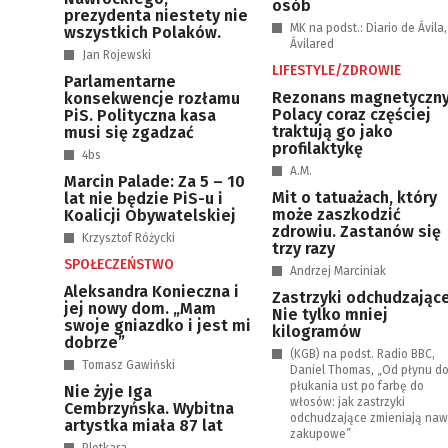
osób
prezydenta niestety nie
MK na podst.: Diario de Ávila,
wszystkich Polaków.
Ávilared
Jan Rojewski
LIFESTYLE/ZDROWIE
Parlamentarne
Rezonans magnetyczny
konsekwencje rozłamu
Polacy coraz częściej
PiS. Polityczna kasa
traktują go jako
musi się zgadzać
profilaktykę
4bs
A.M.
Marcin Palade: Za 5 – 10
Mit o tatuażach, który
lat nie będzie PiS-u i
może zaszkodzić
Koalicji Obywatelskiej
zdrowiu. Zastanów się
Krzysztof Różycki
trzy razy
SPOŁECZEŃSTWO
Andrzej Marciniak
Aleksandra Konieczna i
Zastrzyki odchudzające
jej nowy dom. „Mam
Nie tylko mniej
swoje gniazdko i jest mi
kilogramów
dobrze”
(KGB) na podst. Radio BBC,
Tomasz Gawiński
Daniel Thomas, „Od płynu d
płukania ust po farbę do
Nie żyje Iga
włosów: jak zastrzyki
Cembrzyńska. Wybitna
odchudzające zmieniają naw
artystka miała 87 lat
zakupowe”