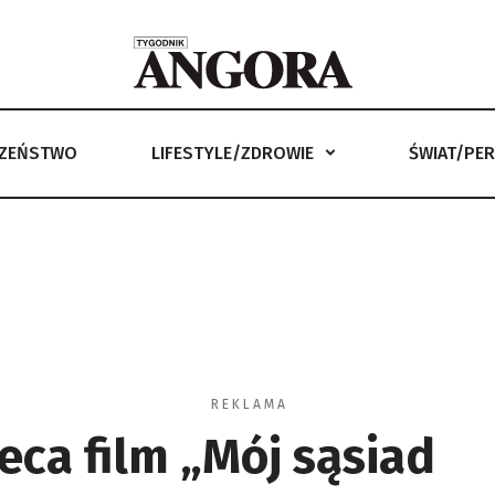
CZEŃSTWO
LIFESTYLE/ZDROWIE
ŚWIAT/PE
LIFESTYLE/ZDROWIE
ŚWIAT/PERYSKOP
ANGORKA –
R E K L A M A
eca film „Mój sąsiad