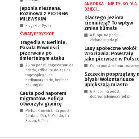
Plotkara
ANGORKA - NIE TYLKO DLA
Japonia nieznana.
DZIECI...
Rozmowa z PIOTREM
Dlaczego jeziora
MILEWSKIM
ciemnieją? To wpływ
Krzysztof Pyzia
zmian klimatu
ŚWIAT/PERYSKOP
A.P. opr. na podst.
zielona.interia.pl
Tragedia w Berlinie.
Parada Równości
Lasy społeczne wokół
przerwana po
Wrocławia. Powstały
śmiertelnym ataku
jako pierwsze w Polsc
AS na podst.: tagesschau.de,
Oz na podst. inform. prasow
ndr.de, zdfheute.de, taz.de,
Szczecin posprzątany 
tagesspiegel.de,
błysk! Wolontariusze
berlinmorgen.de, berliner-
upiększają miasto
zeitung.de
G.K. opr. na podst.
Ceuta pod naporem
dobrewiadomosci.net.pl
migrantów. Policja
otworzyła granicę
Michał Kurowicki na podst.:
Ceuta al Dia, El Mundo, La
Razon, El Pais