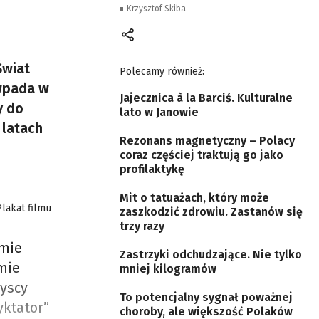
Krzysztof Skiba
Świat
Polecamy również:
 wpada w
Jajecznica à la Barciś. Kulturalne
y do
lato w Janowie
 latach
Rezonans magnetyczny – Polacy
coraz częściej traktują go jako
profilaktykę
Mit o tatuażach, który może
Plakat filmu
zaszkodzić zdrowiu. Zastanów się
trzy razy
lmie
Zastrzyki odchudzające. Nie tylko
mie
mniej kilogramów
zyscy
To potencjalny sygnał poważnej
yktator”
choroby, ale większość Polaków