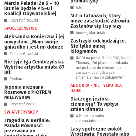
profilaktykę
Marcin Palade: Za 5 – 10
lat nie będzie PiS-u i
A.M.
Koalicji Obywatelskiej
Mit o tatuażach, który
może zaszkodzić zdrowiu.
Krzysztof Różycki
Zastanów się trzy razy
SPOŁECZEŃSTWO
Andrzej Marciniak
Aleksandra Konieczna i jej
Zastrzyki odchudzające.
nowy dom. „Mam swoje
Nie tylko mniej
gniazdko i jest mi dobrze”
kilogramów
Tomasz Gawiński
(KGB) na podst. Radio BBC, Daniel
Nie żyje Iga Cembrzyńska.
Thomas, „Od płynu do płukania
Wybitna artystka miała 87
ust po farbę do włosów: jak
lat
zastrzyki odchudzające
zmieniają nawyki zakupowe”
Plotkara
ANGORKA - NIE TYLKO DLA
Japonia nieznana.
DZIECI...
Rozmowa z PIOTREM
MILEWSKIM
Dlaczego jeziora
ciemnieją? To wpływ
Krzysztof Pyzia
zmian klimatu
ŚWIAT/PERYSKOP
A.P. opr. na podst.
Tragedia w Berlinie.
zielona.interia.pl
Parada Równości
Lasy społeczne wokół
przerwana po
Wrocławia. Powstały jako
śmiertelnym ataku