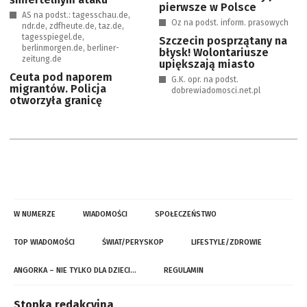
pierwsze w Polsce
AS na podst.: tagesschau.de,
Oz na podst. inform. prasowych
ndr.de, zdfheute.de, taz.de,
tagesspiegel.de,
Szczecin posprzątany na
berlinmorgen.de, berliner-
błysk! Wolontariusze
zeitung.de
upiększają miasto
Ceuta pod naporem
G.K. opr. na podst.
migrantów. Policja
dobrewiadomosci.net.pl
otworzyła granicę
W NUMERZE
WIADOMOŚCI
SPOŁECZEŃSTWO
TOP WIADOMOŚCI
ŚWIAT/PERYSKOP
LIFESTYLE/ZDROWIE
ANGORKA – NIE TYLKO DLA DZIECI…
REGULAMIN
Stopka redakcyjna