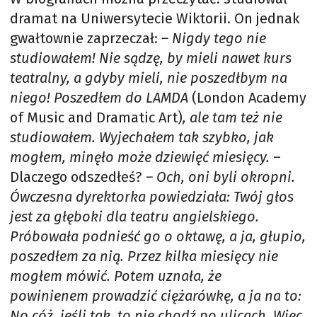
dramat na Uniwersytecie Wiktorii. On jednak
gwałtownie zaprzeczał:
– Nigdy tego nie
studiowałem! Nie sądzę, by mieli nawet kurs
teatralny, a gdyby mieli, nie poszedłbym na
niego! Poszedłem do LAMDA
(London Academy
of Music and Dramatic Art)
, ale tam też nie
studiowałem. Wyjechałem tak szybko, jak
mogłem, minęło może dziewięć miesięcy.
–
Dlaczego odszedłeś?
– Och, oni byli okropni.
Ówczesna dyrektorka powiedziała: Twój głos
jest za głęboki dla teatru angielskiego.
Próbowała podnieść go o oktawę, a ja, głupio,
poszedłem za nią. Przez kilka miesięcy nie
mogłem mówić. Potem uznała, że
powinienem prowadzić ciężarówkę, a ja na to:
No cóż, jeśli tak, to nie chodź po ulicach. Więc