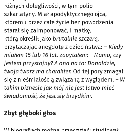
różnych dolegliwości, w tym polio i
szkarlatyny. Miał apodyktycznego ojca,
któremu przez całe życie bez powodzenia
starał się zaimponować, i matkę,
którą określił jako
brutalnie szczerą,
przytaczając anegdotę z dzieciństwa: –
Kiedy
miałem 15 lub 16 lat, zapytałem: – Mamo, czy
jestem przystojny? A ona na to: Donaldzie,
twoja twarz ma charakter.
Od tej pory zmagał
się z nieśmiałością związaną z wyglądem.
– W
takim biznesie jak mój nie jest łatwo mieć
świadomość, że jest się brzydkim.
Zbyt głęboki głos
W biografiach można przeczytać: studiował