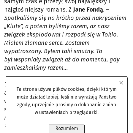
samym czasie przeżył swój największy i
najgłoś niejszy romans. Z
Jane Fondą
.
–
Spotkaliśmy się na krótko przed nakręceniem
„Klute”, a potem byliśmy razem, aż nasz
związek eksplodował i rozpadł się w Tokio.
Miałem złamane serce. Zostałem
wypatroszony. Byłem taki smutny. To
był wspaniały związek aż do momentu, gdy
zamieszkaliśmy razem…
Dzięki Fondzie złapał bakcyla lewicowego
Ta strona używa plików cookies, dzięki którym
aktywizmu, dziwiła go więc bierność
może działać lepiej. Jeśli nie wyrażają Państwo
współczesnej młodzieży. Zapytany, czy filmy
zgody, uprzejmie prosimy o dokonanie zmian
skłaniają do myślenia, odparł:
– Mam
w ustawieniach przeglądarki.
nadzieję, że prowokują do działania.
Przyznając, iż jego własne pokolenie
Rozumiem