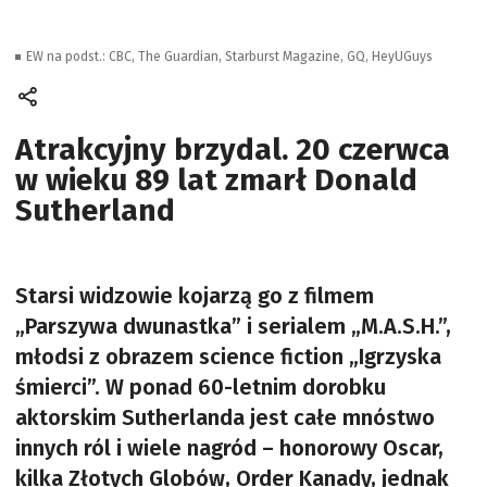
EW na podst.: CBC, The Guardian, Starburst Magazine, GQ, HeyUGuys
Atrakcyjny brzydal. 20 czerwca
w wieku 89 lat zmarł Donald
Sutherland
Starsi widzowie kojarzą go z filmem
„Parszywa dwunastka” i serialem „M.A.S.H.”,
młodsi z obrazem science fiction „Igrzyska
śmierci”. W ponad 60-letnim dorobku
aktorskim Sutherlanda jest całe mnóstwo
innych ról i wiele nagród – honorowy Oscar,
kilka Złotych Globów, Order Kanady, jednak