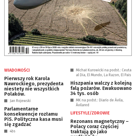
WIADOMOŚCI
Michał Kurowicki na podst.: Ceuta
al Dia, El Mundo, La Razon, El Pais
Pierwszy rok Karola
Hiszpania walczy z kolejną
Nawrockiego, prezydenta
falą pożarów. Ewakuowano
niestety nie wszystkich
34 tys. osób
Polaków.
MK na podst.: Diario de Ávila,
Jan Rojewski
Ávilared
Parlamentarne
LIFESTYLE/ZDROWIE
konsekwencje rozłamu
PiS. Polityczna kasa musi
Rezonans magnetyczny –
się zgadzać
Polacy coraz częściej
traktują go jako
4bs