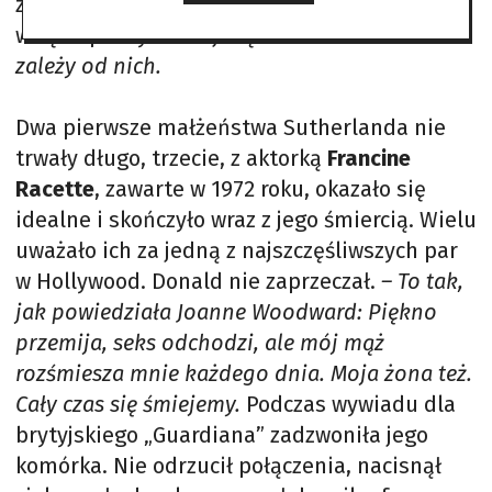
zrujnowało planetę, zachęcał młodych, aby
wzięli sprawy w swoje ręce: –
Przetrwanie
zależy od nich.
Dwa pierwsze małżeństwa Sutherlanda nie
trwały długo, trzecie, z aktorką
Francine
Racette
, zawarte w 1972 roku, okazało się
idealne i skończyło wraz z jego śmiercią. Wielu
uważało ich za jedną z najszczęśliwszych par
w Hollywood. Donald nie zaprzeczał.
– To tak,
jak powiedziała Joanne Woodward: Piękno
przemija, seks odchodzi, ale mój mąż
rozśmiesza mnie każdego dnia. Moja żona też.
Cały czas się śmiejemy.
Podczas wywiadu dla
brytyjskiego „Guardiana” zadzwoniła jego
komórka. Nie odrzucił połączenia, nacisnął