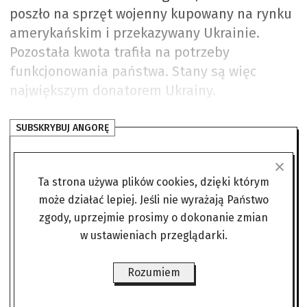
poszło na sprzęt wojenny kupowany na rynku
amerykańskim i przekazywany Ukrainie.
Pozostała kwota trafiła na potrzeby
funkcjonowania państwa. Stany są więc
największym donatorem Ukrainy.
SUBSKRYBUJ ANGORĘ
Czytaj bez żadnych ograniczeń
Ta strona używa plików cookies, dzięki którym
gdzie i kiedy chcesz.
może działać lepiej. Jeśli nie wyrażają Państwo
zgody, uprzejmie prosimy o dokonanie zmian
Już od
w ustawieniach przeglądarki.
22,00 zł/mies
Rozumiem
Subskrybuj