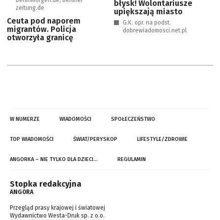
berlinmorgen.de, berliner-
błysk! Wolontariusze
zeitung.de
upiększają miasto
Ceuta pod naporem
G.K. opr. na podst.
migrantów. Policja
dobrewiadomosci.net.pl
otworzyła granicę
W NUMERZE
WIADOMOŚCI
SPOŁECZEŃSTWO
TOP WIADOMOŚCI
ŚWIAT/PERYSKOP
LIFESTYLE/ZDROWIE
ANGORKA – NIE TYLKO DLA DZIECI…
REGULAMIN
Stopka redakcyjna
ANGORA
Przegląd prasy krajowej i światowej
Wydawnictwo Westa-Druk sp. z o.o.