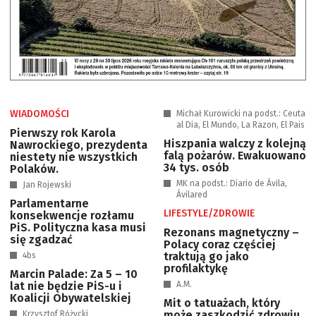
WIADOMOŚCI
Michał Kurowicki na podst.: Ceuta
al Dia, El Mundo, La Razon, El Pais
Pierwszy rok Karola
Hiszpania walczy z kolejną
Nawrockiego, prezydenta
falą pożarów. Ewakuowano
niestety nie wszystkich
34 tys. osób
Polaków.
MK na podst.: Diario de Ávila,
Jan Rojewski
Ávilared
Parlamentarne
LIFESTYLE/ZDROWIE
konsekwencje rozłamu
PiS. Polityczna kasa musi
Rezonans magnetyczny –
się zgadzać
Polacy coraz częściej
traktują go jako
4bs
profilaktykę
Marcin Palade: Za 5 – 10
lat nie będzie PiS-u i
A.M.
Koalicji Obywatelskiej
Mit o tatuażach, który
może zaszkodzić zdrowiu.
Krzysztof Różycki