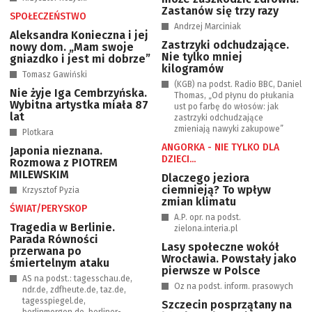
Zastanów się trzy razy
SPOŁECZEŃSTWO
Andrzej Marciniak
Aleksandra Konieczna i jej
Zastrzyki odchudzające.
nowy dom. „Mam swoje
Nie tylko mniej
gniazdko i jest mi dobrze”
kilogramów
Tomasz Gawiński
(KGB) na podst. Radio BBC, Daniel
Nie żyje Iga Cembrzyńska.
Thomas, „Od płynu do płukania
Wybitna artystka miała 87
ust po farbę do włosów: jak
lat
zastrzyki odchudzające
zmieniają nawyki zakupowe”
Plotkara
ANGORKA - NIE TYLKO DLA
Japonia nieznana.
DZIECI...
Rozmowa z PIOTREM
MILEWSKIM
Dlaczego jeziora
ciemnieją? To wpływ
Krzysztof Pyzia
zmian klimatu
ŚWIAT/PERYSKOP
A.P. opr. na podst.
Tragedia w Berlinie.
zielona.interia.pl
Parada Równości
Lasy społeczne wokół
przerwana po
Wrocławia. Powstały jako
śmiertelnym ataku
pierwsze w Polsce
AS na podst.: tagesschau.de,
Oz na podst. inform. prasowych
ndr.de, zdfheute.de, taz.de,
tagesspiegel.de,
Szczecin posprzątany na