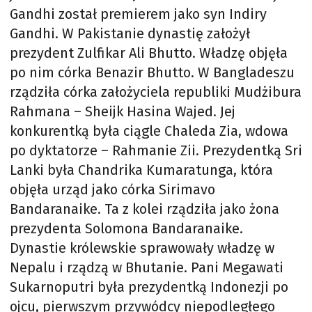
Gandhi został premierem jako syn Indiry
Gandhi. W Pakistanie dynastię założył
prezydent Zulfikar Ali Bhutto. Władzę objęła
po nim córka Benazir Bhutto. W Bangladeszu
rządziła córka założyciela republiki Mudżibura
Rahmana – Sheijk Hasina Wajed. Jej
konkurentką była ciągle Chaleda Zia, wdowa
po dyktatorze – Rahmanie Zii. Prezydentką Sri
Lanki była Chandrika Kumaratunga, która
objęła urząd jako córka Sirimavo
Bandaranaike. Ta z kolei rządziła jako żona
prezydenta Solomona Bandaranaike.
Dynastie królewskie sprawowały władzę w
Nepalu i rządzą w Bhutanie. Pani Megawati
Sukarnoputri była prezydentką Indonezji po
ojcu, pierwszym przywódcy niepodległego