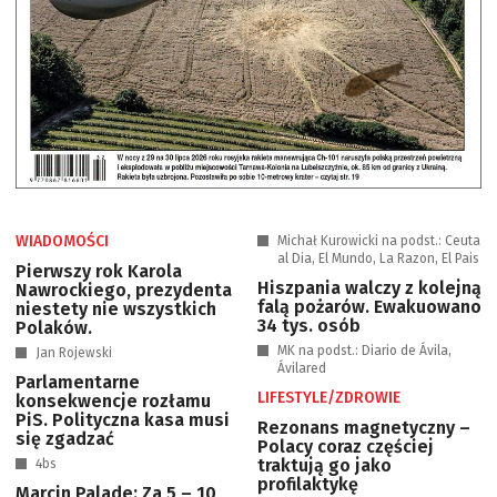
WIADOMOŚCI
Michał Kurowicki na podst.: Ceuta
al Dia, El Mundo, La Razon, El Pais
Pierwszy rok Karola
Hiszpania walczy z kolejną
Nawrockiego, prezydenta
falą pożarów. Ewakuowano
niestety nie wszystkich
34 tys. osób
Polaków.
MK na podst.: Diario de Ávila,
Jan Rojewski
Ávilared
Parlamentarne
LIFESTYLE/ZDROWIE
konsekwencje rozłamu
PiS. Polityczna kasa musi
Rezonans magnetyczny –
się zgadzać
Polacy coraz częściej
traktują go jako
4bs
profilaktykę
Marcin Palade: Za 5 – 10