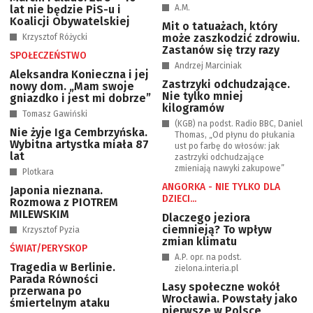
lat nie będzie PiS-u i
A.M.
Koalicji Obywatelskiej
Mit o tatuażach, który
może zaszkodzić zdrowiu.
Krzysztof Różycki
Zastanów się trzy razy
SPOŁECZEŃSTWO
Andrzej Marciniak
Aleksandra Konieczna i jej
Zastrzyki odchudzające.
nowy dom. „Mam swoje
Nie tylko mniej
gniazdko i jest mi dobrze”
kilogramów
Tomasz Gawiński
(KGB) na podst. Radio BBC, Daniel
Nie żyje Iga Cembrzyńska.
Thomas, „Od płynu do płukania
Wybitna artystka miała 87
ust po farbę do włosów: jak
lat
zastrzyki odchudzające
zmieniają nawyki zakupowe”
Plotkara
ANGORKA - NIE TYLKO DLA
Japonia nieznana.
DZIECI...
Rozmowa z PIOTREM
MILEWSKIM
Dlaczego jeziora
ciemnieją? To wpływ
Krzysztof Pyzia
zmian klimatu
ŚWIAT/PERYSKOP
A.P. opr. na podst.
Tragedia w Berlinie.
zielona.interia.pl
Parada Równości
Lasy społeczne wokół
przerwana po
Wrocławia. Powstały jako
śmiertelnym ataku
pierwsze w Polsce