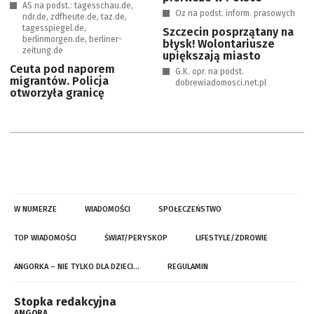
AS na podst.: tagesschau.de,
Oz na podst. inform. prasowych
ndr.de, zdfheute.de, taz.de,
tagesspiegel.de,
Szczecin posprzątany na
berlinmorgen.de, berliner-
błysk! Wolontariusze
zeitung.de
upiększają miasto
Ceuta pod naporem
G.K. opr. na podst.
migrantów. Policja
dobrewiadomosci.net.pl
otworzyła granicę
W NUMERZE
WIADOMOŚCI
SPOŁECZEŃSTWO
TOP WIADOMOŚCI
ŚWIAT/PERYSKOP
LIFESTYLE/ZDROWIE
ANGORKA – NIE TYLKO DLA DZIECI…
REGULAMIN
Stopka redakcyjna
ANGORA