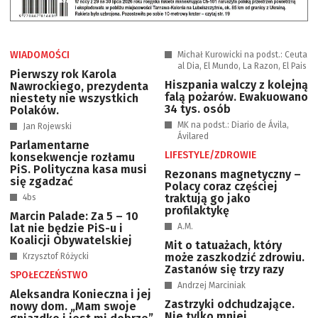
WIADOMOŚCI
Michał Kurowicki na podst.: Ceuta
al Dia, El Mundo, La Razon, El Pais
Pierwszy rok Karola
Hiszpania walczy z kolejną
Nawrockiego, prezydenta
falą pożarów. Ewakuowano
niestety nie wszystkich
34 tys. osób
Polaków.
MK na podst.: Diario de Ávila,
Jan Rojewski
Ávilared
Parlamentarne
LIFESTYLE/ZDROWIE
konsekwencje rozłamu
PiS. Polityczna kasa musi
Rezonans magnetyczny –
się zgadzać
Polacy coraz częściej
traktują go jako
4bs
profilaktykę
Marcin Palade: Za 5 – 10
lat nie będzie PiS-u i
A.M.
Koalicji Obywatelskiej
Mit o tatuażach, który
może zaszkodzić zdrowiu.
Krzysztof Różycki
Zastanów się trzy razy
SPOŁECZEŃSTWO
Andrzej Marciniak
Aleksandra Konieczna i jej
Zastrzyki odchudzające.
nowy dom. „Mam swoje
Nie tylko mniej