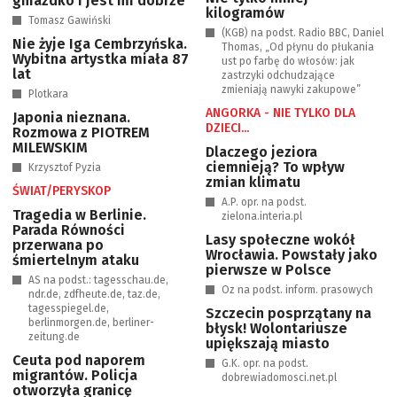
gniazdko i jest mi dobrze”
kilogramów
Tomasz Gawiński
(KGB) na podst. Radio BBC, Daniel
Nie żyje Iga Cembrzyńska.
Thomas, „Od płynu do płukania
Wybitna artystka miała 87
ust po farbę do włosów: jak
lat
zastrzyki odchudzające
zmieniają nawyki zakupowe”
Plotkara
ANGORKA - NIE TYLKO DLA
Japonia nieznana.
DZIECI...
Rozmowa z PIOTREM
MILEWSKIM
Dlaczego jeziora
ciemnieją? To wpływ
Krzysztof Pyzia
zmian klimatu
ŚWIAT/PERYSKOP
A.P. opr. na podst.
Tragedia w Berlinie.
zielona.interia.pl
Parada Równości
Lasy społeczne wokół
przerwana po
Wrocławia. Powstały jako
śmiertelnym ataku
pierwsze w Polsce
AS na podst.: tagesschau.de,
Oz na podst. inform. prasowych
ndr.de, zdfheute.de, taz.de,
tagesspiegel.de,
Szczecin posprzątany na
berlinmorgen.de, berliner-
błysk! Wolontariusze
zeitung.de
upiększają miasto
Ceuta pod naporem
G.K. opr. na podst.
migrantów. Policja
dobrewiadomosci.net.pl
otworzyła granicę