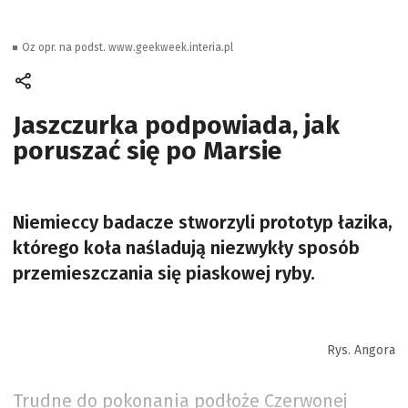
Oz opr. na podst. www.geekweek.interia.pl
Jaszczurka podpowiada, jak
poruszać się po Marsie
Niemieccy badacze stworzyli prototyp łazika,
którego koła naśladują niezwykły sposób
przemieszczania się piaskowej ryby.
Rys. Angora
Trudne do pokonania podłoże Czerwonej