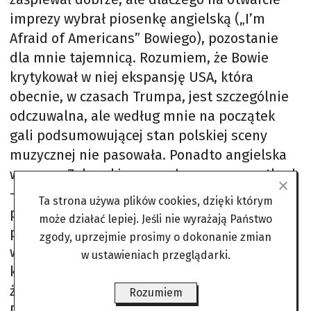
imprezy wybrał piosenkę angielską („I’m
Afraid of Americans” Bowiego), pozostanie
dla mnie tajemnicą. Rozumiem, że Bowie
krytykował w niej ekspansję USA, która
obecnie, w czasach Trumpa, jest szczególnie
odczuwalna, ale według mnie na początek
gali podsumowującej stan polskiej sceny
muzycznej nie pasowała. Ponadto angielska
wymowa Zalewskiego – zwłaszcza w zwrotkach
– nie była najlepsza. Mało jest jednak u nas
Ta strona używa plików cookies, dzięki którym
piosenkarzy, którzy potrafią dobrze śpiewać
może działać lepiej. Jeśli nie wyrażają Państwo
po angielsku, więc to można mu akurat
zgody, uprzejmie prosimy o dokonanie zmian
wybaczyć. Zalewski sprawdził się też w roli
w ustawieniach przeglądarki.
konferansjera. Nawet pozwolił sobie na parę
żartów, jak chociażby ten, kiedy na pytanie
Rozumiem
Drzewieckiej, jaki jest w Polsce