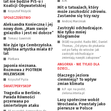
lat nie będzie PiS-u i
A.M.
Koalicji Obywatelskiej
Mit o tatuażach, który
może zaszkodzić zdrowiu.
Krzysztof Różycki
Zastanów się trzy razy
SPOŁECZEŃSTWO
Andrzej Marciniak
Aleksandra Konieczna i jej
Zastrzyki odchudzające.
nowy dom. „Mam swoje
Nie tylko mniej
gniazdko i jest mi dobrze”
kilogramów
Tomasz Gawiński
(KGB) na podst. Radio BBC, Daniel
Nie żyje Iga Cembrzyńska.
Thomas, „Od płynu do płukania
Wybitna artystka miała 87
ust po farbę do włosów: jak
lat
zastrzyki odchudzające
zmieniają nawyki zakupowe”
Plotkara
ANGORKA - NIE TYLKO DLA
Japonia nieznana.
DZIECI...
Rozmowa z PIOTREM
MILEWSKIM
Dlaczego jeziora
ciemnieją? To wpływ
Krzysztof Pyzia
zmian klimatu
ŚWIAT/PERYSKOP
A.P. opr. na podst.
Tragedia w Berlinie.
zielona.interia.pl
Parada Równości
Lasy społeczne wokół
przerwana po
Wrocławia. Powstały jako
śmiertelnym ataku
pierwsze w Polsce