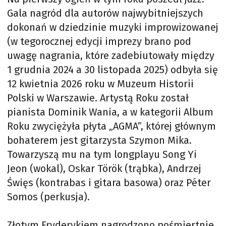
Gala nagród dla autorów najwybitniejszych
dokonań w dziedzinie muzyki improwizowanej
(w tegorocznej edycji imprezy brano pod
uwagę nagrania, które zadebiutowały między
1 grudnia 2024 a 30 listopada 2025) odbyła się
12 kwietnia 2026 roku w Muzeum Historii
Polski w Warszawie. Artystą Roku został
pianista Dominik Wania, a w kategorii Album
Roku zwyciężyła płyta „AGMA”, której głównym
bohaterem jest gitarzysta Szymon Mika.
Towarzyszą mu na tym longplayu Song Yi
Jeon (wokal), Oskar Török (trąbka), Andrzej
Święs (kontrabas i gitara basowa) oraz Péter
Somos (perkusja).
Złotym Fryderykiem nagrodzono pośmiertnie