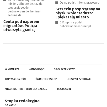
AS na podst.: tagesschau.de,
Oz na podst. inform. prasowych
ndr.de, zdfheute.de, taz.de,
tagesspiegel.de,
Szczecin posprzątany na
berlinmorgen.de, berliner-
błysk! Wolontariusze
zeitung.de
upiększają miasto
Ceuta pod naporem
G.K. opr. na podst.
migrantów. Policja
dobrewiadomosci.net.pl
otworzyła granicę
W NUMERZE
WIADOMOŚCI
SPOŁECZEŃSTWO
TOP WIADOMOŚCI
ŚWIAT/PERYSKOP
LIFESTYLE/ZDROWIE
ANGORKA – NIE TYLKO DLA DZIECI…
REGULAMIN
Stopka redakcyjna
ANGORA