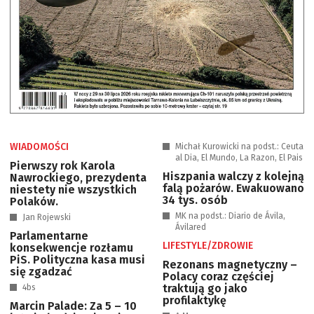
WIADOMOŚCI
Michał Kurowicki na podst.: Ceuta
al Dia, El Mundo, La Razon, El Pais
Pierwszy rok Karola
Hiszpania walczy z kolejną
Nawrockiego, prezydenta
falą pożarów. Ewakuowano
niestety nie wszystkich
34 tys. osób
Polaków.
MK na podst.: Diario de Ávila,
Jan Rojewski
Ávilared
Parlamentarne
LIFESTYLE/ZDROWIE
konsekwencje rozłamu
PiS. Polityczna kasa musi
Rezonans magnetyczny –
się zgadzać
Polacy coraz częściej
traktują go jako
4bs
profilaktykę
Marcin Palade: Za 5 – 10