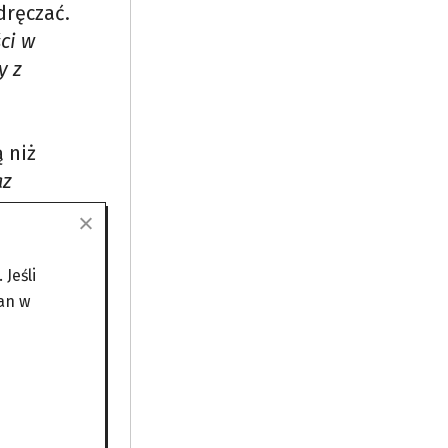
dręczać.
ci w
y z
 niż
az
azon
w
Jeśli
an w