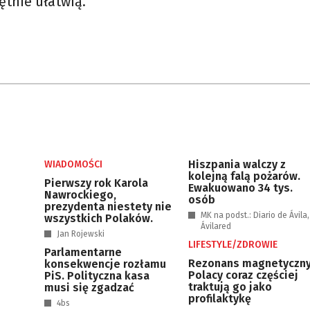
ętnie ułatwią.
Hiszpania walczy z
WIADOMOŚCI
kolejną falą pożarów.
Pierwszy rok Karola
Ewakuowano 34 tys.
Nawrockiego,
osób
prezydenta niestety nie
MK na podst.: Diario de Ávila,
wszystkich Polaków.
Ávilared
Jan Rojewski
LIFESTYLE/ZDROWIE
Parlamentarne
Rezonans magnetyczny
konsekwencje rozłamu
Polacy coraz częściej
PiS. Polityczna kasa
traktują go jako
musi się zgadzać
profilaktykę
4bs