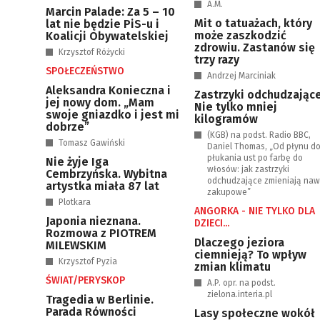
A.M.
Marcin Palade: Za 5 – 10
Mit o tatuażach, który
lat nie będzie PiS-u i
może zaszkodzić
Koalicji Obywatelskiej
zdrowiu. Zastanów się
Krzysztof Różycki
trzy razy
SPOŁECZEŃSTWO
Andrzej Marciniak
Aleksandra Konieczna i
Zastrzyki odchudzające
jej nowy dom. „Mam
Nie tylko mniej
swoje gniazdko i jest mi
kilogramów
dobrze”
(KGB) na podst. Radio BBC,
Tomasz Gawiński
Daniel Thomas, „Od płynu d
płukania ust po farbę do
Nie żyje Iga
włosów: jak zastrzyki
Cembrzyńska. Wybitna
odchudzające zmieniają naw
artystka miała 87 lat
zakupowe”
Plotkara
ANGORKA - NIE TYLKO DLA
Japonia nieznana.
DZIECI...
Rozmowa z PIOTREM
Dlaczego jeziora
MILEWSKIM
ciemnieją? To wpływ
Krzysztof Pyzia
zmian klimatu
ŚWIAT/PERYSKOP
A.P. opr. na podst.
zielona.interia.pl
Tragedia w Berlinie.
Parada Równości
Lasy społeczne wokół