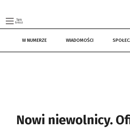
Spis
treści
W NUMERZE
WIADOMOŚCI
SPOŁE
W NUMERZE
WIADOMOŚCI
SPOŁECZEŃSTWO
POLITYKA PRYWATNOŚCI
REGULAMIN
Nowi niewolnicy. O