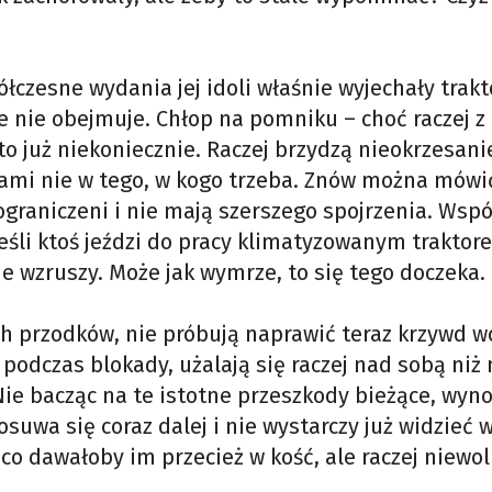
ółczesne wydania jej idoli właśnie wyjechały trak
e nie obejmuje. Chłop na pomniku – choć raczej z
to już niekoniecznie. Raczej brzydzą nieokrzesani
iami nie w tego, w kogo trzeba. Znów można mówić
 ograniczeni i nie mają szerszego spojrzenia. Wspó
jeśli ktoś jeździ do pracy klimatyzowanym traktore
e wzruszy. Może jak wymrze, to się tego doczeka.
ch przodków, nie próbują naprawić teraz krzywd 
ku podczas blokady, użalają się raczej nad sobą niż
Nie bacząc na te istotne przeszkody bieżące, wyn
wa się coraz dalej i nie wystarczy już widzieć w
co dawałoby im przecież w kość, ale raczej niewol