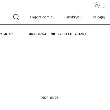
angora.com.pl
Subskrybuj
Zaloguj
RYSKOP
ANGORKA – NIE TYLKO DLA DZIECI…
 NIE TYLKO DLA DZIECI…
2024-03-26