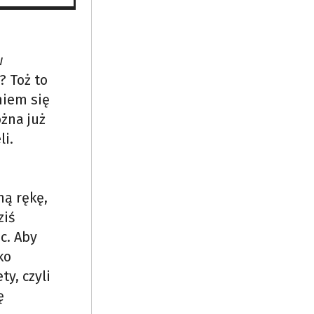
w
? Toż to
niem się
ożna już
i.
ną rękę,
ziś
c. Aby
ko
ty, czyli
ę