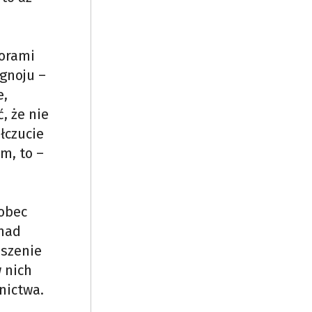
torami
 gnoju –
e,
, że nie
łczucie
m, to –
wobec
 nad
oszenie
 nich
nictwa.