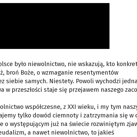
olsce było niewolnictwo, nie wskazują, kto konkre
cież, broń Boże, o wzmaganie resentymentów
ez siebie samych. Niestety. Powoli wychodzi jedna
a w przeszłości staje się przejawem naszego zaco
olnictwo współczesne, z XXI wieku, i my tym nas
jemy tylko dowód ciemnoty i zatrzymania się w c
ze o występującym już na świecie rozwiniętym zja
dalizm, a nawet niewolnictwo, to jakieś