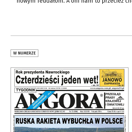
nowym feudałom. A oni nam to przecież ch
W NUMERZE