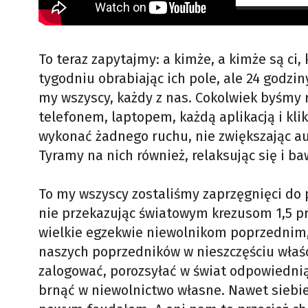
To teraz zapytajmy: a kimże, a kimże są ci, 
tygodniu obrabiając ich pole, ale 24 godzi
my wszyscy, każdy z nas. Cokolwiek byśmy
telefonem, laptopem, każdą aplikacją i kli
wykonać żadnego ruchu, nie zwiększając a
Tyramy na nich również, relaksując się i ba
To my wszyscy zostaliśmy zaprzęgnięci do p
nie przekazując światowym krezusom 1,5 pr
wielkie egzekwie niewolnikom poprzednim,
naszych poprzedników w nieszczęściu właści
zalogować, porozsyłać w świat odpowiednią l
brnąć w niewolnictwo własne. Nawet siebie 