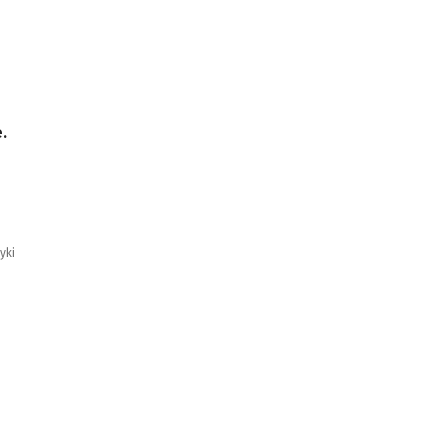
.
o
yki