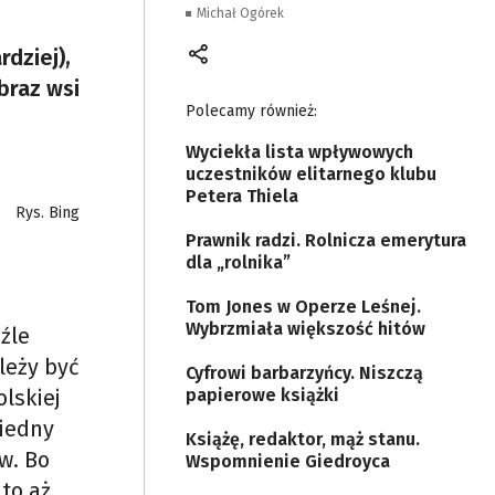
Michał Ogórek
dziej),
braz wsi
Polecamy również:
Wyciekła lista wpływowych
uczestników elitarnego klubu
Petera Thiela
Rys. Bing
Prawnik radzi. Rolnicza emerytura
dla „rolnika”
Tom Jones w Operze Leśnej.
Wybrzmiała większość hitów
źle
leży być
Cyfrowi barbarzyńcy. Niszczą
lskiej
papierowe książki
biedny
Książę, redaktor, mąż stanu.
w. Bo
Wspomnienie Giedroyca
to aż