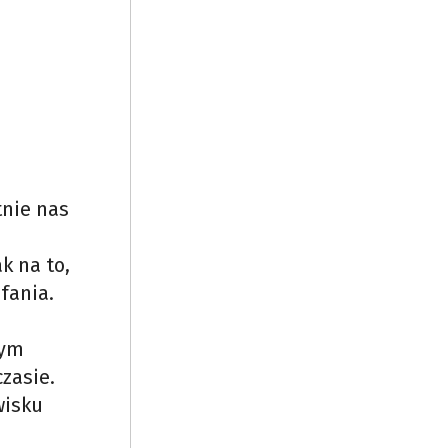
tnie nas
k na to,
fania.
zym
zasie.
wisku