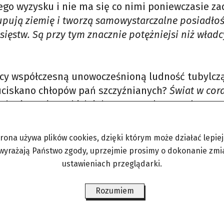
go wyzysku i nie ma się co nimi poniewczasie za
upują ziemię i tworzą samowystarczalne posiadłoś
ęstw. Są przy tym znacznie potężniejsi niż władc
ący współczesną unowocześnioną ludność tubylczą
 uciskano chłopów pań szczyźnianych?
Świat w cor
ch gigantów, takich jak Meta, Apple, Google, Am
howywanie i wykorzystanie danych. Jeszcze nigdy 
ciągającej ery „technofeudalizmu” – nikt nie miał
trona używa plików cookies, dzięki którym może działać lepiej. 
 wyrażają Państwo zgody, uprzejmie prosimy o dokonanie zmi
ustawieniach przeglądarki.
Rozumiem