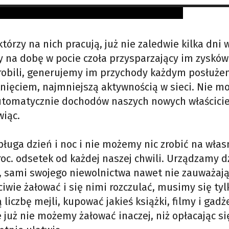
którzy na nich pracują, już nie zaledwie kilka dni 
ny na dobę w pocie czoła przysparzający im zysków
 robili, generujemy im przychody każdym posłuże
knięciem, najmniejszą aktywnością w sieci. Nie m
utomatycznie dochodów naszych nowych właściciel
wiąc.
ługa dzień i noc i nie możemy nic zrobić na włas
oc. odsetek od każdej naszej chwili. Urządzamy d
 sami swojego niewolnictwa nawet nie zauważają
wie żałować i się nimi rozczulać, musimy się tyl
iczbę mejli, kupować jakieś książki, filmy i gadże
już nie możemy żałować inaczej, niż opłacając si