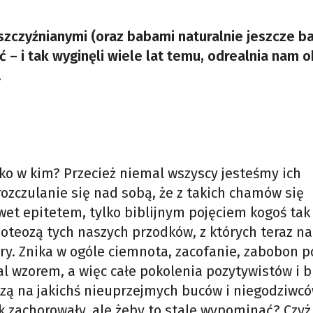
zczyźnianymi (oraz babami naturalnie jeszcze bar
ć – i tak wyginęli wiele lat temu, odrealnia nam o
.
lko w kim? Przecież niemal wszyscy jesteśmy ich
rozczulanie się nad sobą, że z takich chamów się
wet epitetem, tylko biblijnym pojęciem kogoś tak 
oteozą tych naszych przodków, z których teraz na
y. Znika w ogóle ciemnota, zacofanie, zabobon po
al wzorem, a więc całe pokolenia pozytywistów i 
dzą na jakichś nieuprzejmych buców i niegodziwcó
 zachorowały, ale żeby to stale wypominać? Czyż 