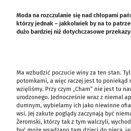
Moda na rozczulanie się nad chłopami pańs
którzy jednak – jakkolwiek by na to patrze
dużo bardziej niż dotychczasowe przekazy
Ma wzbudzić poczucie winy za ten stan. Ty
potomkami, a więc raczej jest to poniekąd 
wzięliśmy. Przy czym „Cham” nie jest tu na
urodzonego. Jednocześnie wraz z niemal ap
dumnym, wybielamy ich jako niewinne ofiar
wsi. Jej zakute poglądy zaczynają być niem
Żeromski, którzy tak z tym walczyli, wycho
być może wsadzano tam dzieci do pieca, jak