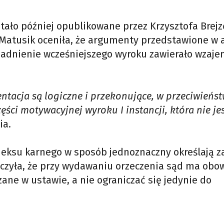
tało później opublikowane przez Krzysztofa Brejz
Matusik oceniła, że argumenty przedstawione w a
asadnienie wcześniejszego wyroku zawierało wzaj
entacja są logiczne i przekonujące, w przeciwieńs
zęści motywacyjnej wyroku I instancji, która nie je
ia.
odeksu karnego w sposób jednoznaczny określają 
aczyła, że przy wydawaniu orzeczenia sąd ma obo
ane w ustawie, a nie ograniczać się jedynie do