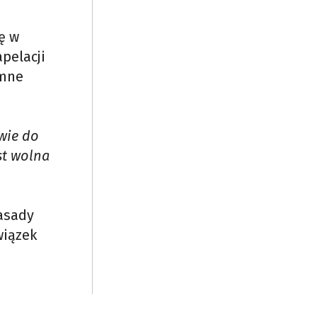
ę w
pelacji
emne
twie do
st wolna
zasady
wiązek