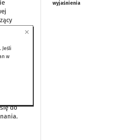
ie
wyjaśnienia
wej
czący
Jeśli
związku
an w
egłego
roku
się do
znania.