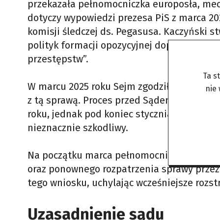
przekazała pełnomocniczka europosła, mec.
dotyczy wypowiedzi prezesa PiS z marca 20
komisji śledczej ds. Pegasusa. Kaczyński st
polityk formacji opozycyjnej dopuszcza si
przestępstw”.
Ta s
W marcu 2025 roku Sejm zgodził się na uc
nie
z tą sprawą. Proces przed Sądem Rejonowy
roku, jednak pod koniec stycznia został u
nieznacznie szkodliwy.
Na początku marca pełnomocniczka europos
oraz ponownego rozpatrzenia sprawy przez s
tego wniosku, uchylając wcześniejsze rozs
Uzasadnienie sądu