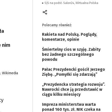
SJS na podst. Salon24, Wirtualna Polska
Polecamy również:
ła
Rakieta nad Polską. Poglądy,
komentarze, opinie
ę nim
Śmiertelny cios w szyję. Zabity
bez żadnego szczególnego
powodu
Pałac Prezydencki gościł Jerzego
t. Wikimedia
Ziębę. „Pomyłki się zdarzają”
„Prezydencka strategia rozwoju”.
Nawrocki chce ją przedstawić w
ciągu kilku miesięcy
cy
Impreza ministerstwa warta
ponad 160 tys. zł. NIK czeka na