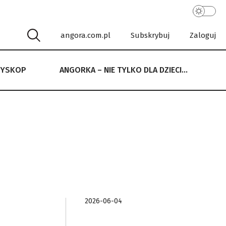
angora.com.pl
Subskrybuj
Zaloguj
RYSKOP
ANGORKA – NIE TYLKO DLA DZIECI…
 NIE TYLKO DLA DZIECI…
2026-06-04