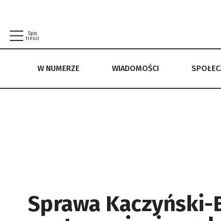
Spis
treści
W NUMERZE
WIADOMOŚCI
SPOŁE
W NUMERZE
WIADOMOŚCI
SPOŁECZEŃSTWO
POLITYKA PRYWATNOŚCI
REGULAMIN
Sprawa Kaczyński-B