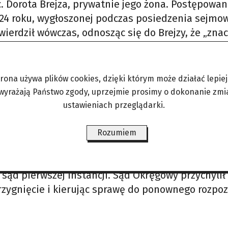
 Dorota Brejza, prywatnie jego żona. Postępowan
24 roku, wygłoszonej podczas posiedzenia sejmo
wierdził wówczas, odnosząc się do Brejzy, że „zna
ę bardzo poważnych, a przy tym odrażających
trona używa plików cookies, dzięki którym może działać lepiej. 
hylenie immunitetu Jarosławowi Kaczyńskiemu w 
 wyrażają Państwo zgody, uprzejmie prosimy o dokonanie zmi
m dla Warszawy-Śródmieścia trwał od jesieni ubi
ustawieniach przeglądarki.
morzony z uwagi na uznanie czynu za społecznie
Rozumiem
ła złożyła apelację, domagając się uchylenia wy
ąd pierwszej instancji. Sąd Okręgowy przychylił 
trzygnięcie i kierując sprawę do ponownego rozpo