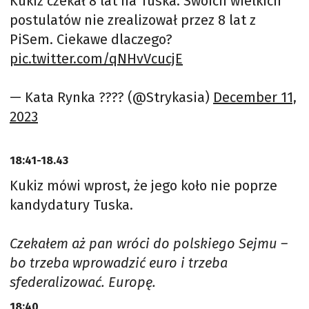
Kukiz czekał 8 lat na Tuska. Swoich wielkich
postulatów nie zrealizował przez 8 lat z
PiSem. Ciekawe dlaczego?
pic.twitter.com/qNHvVcucjE
— Kata Rynka ???? (@Strykasia)
December 11,
2023
18:41-18.43
Kukiz mówi wprost, że jego koło nie poprze
kandydatury Tuska.
Czekałem aż pan wróci do polskiego Sejmu –
bo trzeba wprowadzić euro i trzeba
sfederalizować. Europę.
18:40