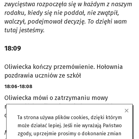
zwycięstwa rozpoczęła się w każdym z naszym
rodaku, kiedy się nie poddał, nie zwątpił,
walczył, podejmował decyzję. To dzięki wam
tutaj jesteśmy.
18:09
Oliwiecka kończy przemówienie. Hołownia
pozdrawia uczniów ze szkół
18:06-18:08
Oliwiecka mówi o zatrzymaniu mowy
nienawiści. Polityczka mówi o potrzebie
odtrutki, którą są Tusk i Hołownia.
Ta strona używa plików cookies, dzięki którym
może działać lepiej. Jeśli nie wyrażają Państwo
Mamy wspólny cel, wizję i pamięć tych osób,
zgody, uprzejmie prosimy o dokonanie zmian