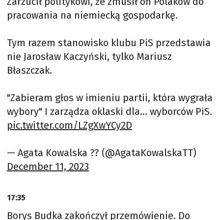
Zarzucił politykowi, że zmusił on Polaków do
pracowania na niemiecką gospodarkę.
Tym razem stanowisko klubu PiS przedstawia
nie Jarosław Kaczyński, tylko Mariusz
Błaszczak.
"Zabieram głos w imieniu partii, która wygrała
wybory" I zarządza oklaski dla… wyborców PiS.
pic.twitter.com/LZgXwYCy2D
— Agata Kowalska ?️‍? (@AgataKowalskaTT)
December 11, 2023
17:35
Borys Budka zakończył przemówienie. Do