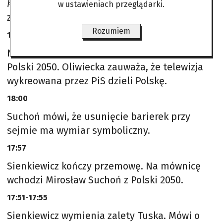
które stały w kolejkach, żeby zagłosować
–
w ustawieniach przeglądarki.
zapewniła.
Rozumiem
18:04
Na mównice wchodzi Barbara Oliwiecka z
Polski 2050. Oliwiecka zauważa, że telewizja
wykreowana przez PiS dzieli Polskę.
18:00
Suchoń mówi, że usunięcie barierek przy
sejmie ma wymiar symboliczny.
17:57
Sienkiewicz kończy przemowę. Na mównicę
wchodzi Mirosław Suchoń z Polski 2050.
17:51-17:55
Sienkiewicz wymienia zalety Tuska. Mówi o