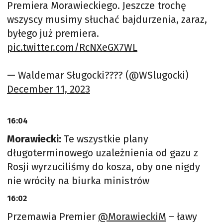
Premiera Morawieckiego. Jeszcze trochę
wszyscy musimy słuchać bajdurzenia, zaraz,
byłego już premiera.
pic.twitter.com/RcNXeGX7WL
— Waldemar Sługocki???? (@WSlugocki)
December 11, 2023
16:04
Morawiecki:
Te wszystkie plany
długoterminowego uzależnienia od gazu z
Rosji wyrzuciliśmy do kosza, oby one nigdy
nie wróciły na biurka ministrów
16:02
Przemawia Premier
@MorawieckiM
– ławy