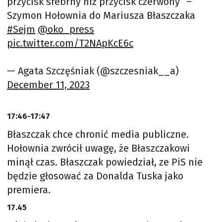
przycisk srebrny niż przycisk czerwony” –
Szymon Hołownia do Mariusza Błaszczaka
#Sejm
@oko_press
pic.twitter.com/T2NApKcE6c
— Agata Szczęśniak (@szczesniak__a)
December 11, 2023
17:46-17:47
Błaszczak chce chronić media publiczne.
Hołownia zwrócił uwagę, że Błaszczakowi
minął czas. Błaszczak powiedział, ze PiS nie
będzie głosować za Donalda Tuska jako
premiera.
17.45