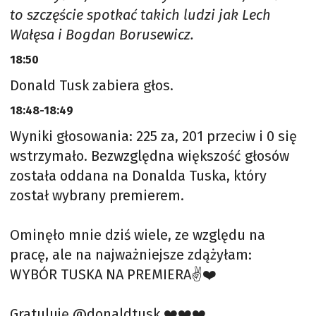
to szczęście spotkać takich ludzi jak Lech
Wałęsa i Bogdan Borusewicz.
18:50
Donald Tusk zabiera głos.
18:48-18:49
Wyniki głosowania: 225 za, 201 przeciw i 0 się
wstrzymało. Bezwzględna większość głosów
została oddana na Donalda Tuska, który
został wybrany premierem.
Ominęło mnie dziś wiele, ze względu na
pracę, ale na najważniejsze zdążyłam:
WYBÓR TUSKA NA PREMIERA✌️❤️
Gratuluję
@donaldtusk
❤️❤️❤️