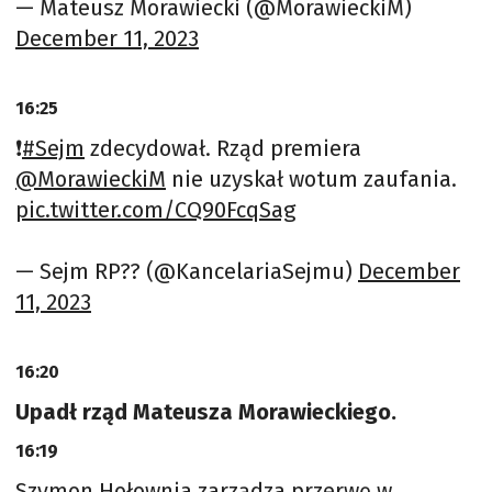
— Mateusz Morawiecki (@MorawieckiM)
December 11, 2023
16:25
❗️
#Sejm
zdecydował. Rząd premiera
@MorawieckiM
nie uzyskał wotum zaufania.
pic.twitter.com/CQ90FcqSag
— Sejm RP?? (@KancelariaSejmu)
December
11, 2023
16:20
Upadł rząd Mateusza Morawieckiego.
16:19
Szymon Hołownia zarządza przerwę w