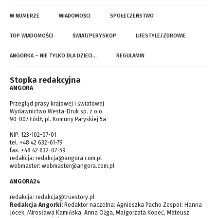
W NUMERZE
WIADOMOŚCI
SPOŁECZEŃSTWO
TOP WIADOMOŚCI
ŚWIAT/PERYSKOP
LIFESTYLE/ZDROWIE
ANGORKA – NIE TYLKO DLA DZIECI…
REGULAMIN
Stopka redakcyjna
ANGORA
Przegląd prasy krajowej i światowej
Wydawnictwo Westa-Druk sp. z o.o.
90-007 Łódź, pl. Komuny Paryskiej 5a
NIP. 123-102-07-01
tel. +48 42 632-61-79
fax. +48 42 632-07-59
redakcja:
redakcja@angora.com.pl
webmaster:
webmaster@angora.com.pl
ANGORA24
redakcja:
redakcja@truestory.pl
Redakcja Angorki:
Redaktor naczelna: Agnieszka Pacho Zespół: Hanna
Jocek, Mirosława Kamińska, Anna Ożga, Małgorzata Kopeć, Mateusz