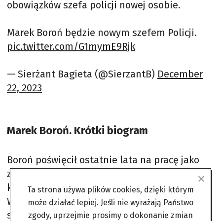
obowiązków szefa policji nowej osobie.
Marek Boroń będzie nowym szefem Policji.
pic.twitter.com/G1mymE9Rjk
— Sierżant Bagieta (@SierzantB)
December
22, 2023
Marek Boroń. Krótki biogram
Boroń poświęcił ostatnie lata na pracę jako
zastępca szefa biura wywiadu i informacji
kryminalnych w Komendzie Głównej Policji.
Ta strona używa plików cookies, dzięki którym
Wcześniej pełnił również funkcję zastępcy
może działać lepiej. Jeśli nie wyrażają Państwo
szefa Centralnego Biura Śledczego Policji.
zgody, uprzejmie prosimy o dokonanie zmian