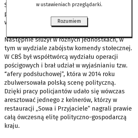
Swoją karierę w policji rozpoczął 29 lat temu,
w ustawieniach przeglądarki.
początkowo pracując na komisariacie na
Rozumiem
warszawskim Ursynowie.
Następnie służył w różnych jednostkach, w
tym w wydziale zabójstw komendy stołecznej.
W CBŚ był współtwórcą wydziału operacji
pościgowych i brał udział w wyjaśnianiu tzw.
“afery podsłuchowej”, która w 2014 roku
zbulwersowała polską scenę polityczną.
Dzięki pracy policjantów udało się wówczas
aresztować jednego z kelnerów, którzy w
restauracji „Sowa i Przyjaciele” nagrali prawie
całą ówczesną elitę polityczno-gospodarczą
kraju.