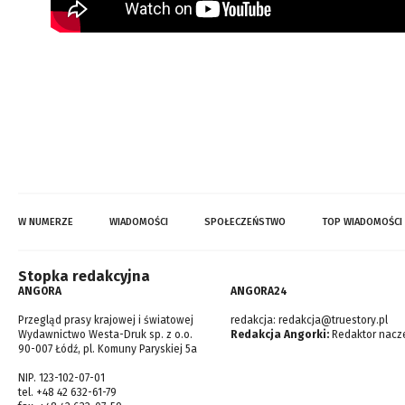
W NUMERZE
WIADOMOŚCI
SPOŁECZEŃSTWO
TOP WIADOMOŚCI
Stopka redakcyjna
ANGORA
ANGORA24
Przegląd prasy krajowej i światowej
redakcja:
redakcja@truestory.pl
Wydawnictwo Westa-Druk sp. z o.o.
Redakcja Angorki:
Redaktor nacze
90-007 Łódź, pl. Komuny Paryskiej 5a
NIP. 123-102-07-01
tel. +48 42 632-61-79