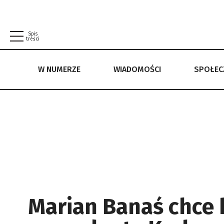
Spis
treści
W NUMERZE
WIADOMOŚCI
SPOŁE
W NUMERZE
WIADOMOŚCI
SPOŁECZEŃSTWO
POLITYKA PRYWATNOŚCI
REGULAMIN
Marian Banaś chce