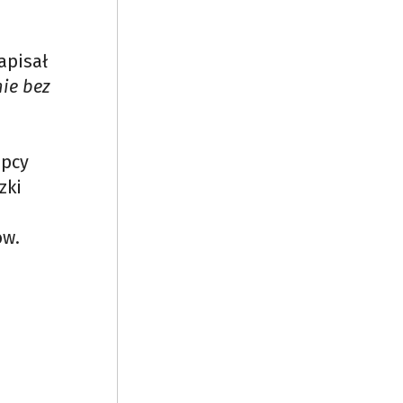
apisał
ie bez
ępcy
zki
ów.