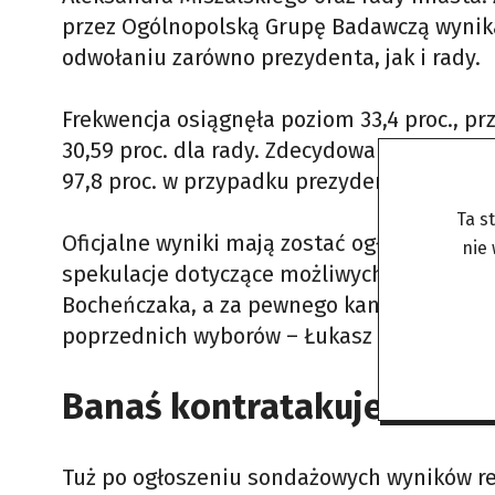
przez Ogólnopolską Grupę Badawczą wynika,
odwołaniu zarówno prezydenta, jak i rady.
Frekwencja osiągnęła poziom 33,4 proc., pr
30,59 proc. dla rady. Zdecydowana większo
97,8 proc. w przypadku prezydenta i 96 pro
Ta s
Oficjalne wyniki mają zostać ogłoszone w po
nie
spekulacje dotyczące możliwych następców
Bocheńczaka, a za pewnego kandydata uchod
poprzednich wyborów – Łukasz Gibała.
Banaś kontratakuje
Tuż po ogłoszeniu sondażowych wyników re