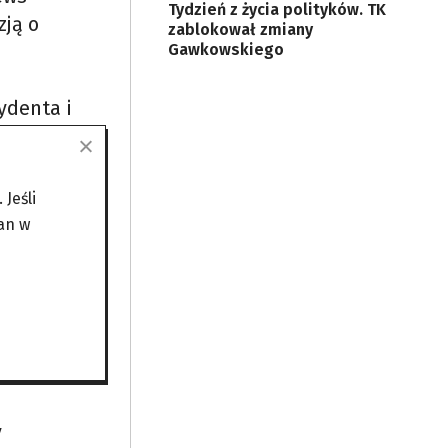
Tydzień z życia polityków. TK
zją o
zablokował zmiany
Gawkowskiego
ydenta i
ładz:
Jeśli
ię
an w
 z
y