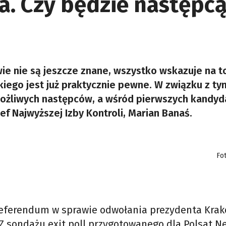
. Czy będzie następc
ie nie są jeszcze znane, wszystko wskazuje na to
iego jest już praktycznie pewne. W związku z ty
 możliwych następców, a wśród pierwszych kandy
zef Najwyższej Izby Kontroli, Marian Banaś.
Fo
ę referendum w sprawie odwołania prezydenta Kra
 Z sondażu exit poll przygotowanego dla Polsat N