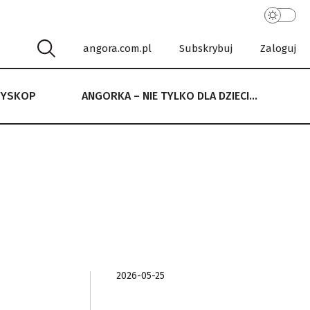
angora.com.pl
Subskrybuj
Zaloguj
RYSKOP
ANGORKA – NIE TYLKO DLA DZIECI…
 NIE TYLKO DLA DZIECI…
2026-05-25