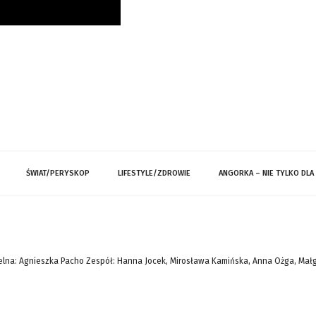
ŚWIAT/PERYSKOP
LIFESTYLE/ZDROWIE
ANGORKA – NIE TYLKO DLA
lna: Agnieszka Pacho Zespół: Hanna Jocek, Mirosława Kamińska, Anna Ożga, Mał