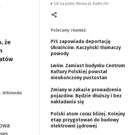
ą
SJS na podst. Money.pl, Radio Zet
Polecamy również:
, że
PiS zapowiada deportację
Ukraińców. Kaczyński tłumaczy
m
powody
datów
Lwów. Zamiast budynku Centrum
Kultury Polskiej powstał
nieukończony pustostan
Zmiany w zakazie prowadzenia
t. Wikimedia
pojazdów. Będzie dłuższy i bez
nakładania się
Polski atom coraz bliżej. Kolejny
etap przygotowań do budowy
kowa
elektrowni jądrowej
ews