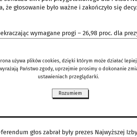
 że głosowanie było ważne i zakończyło się decy
zekraczając wymagane progi – 26,98 proc. dla prez
ść uczestników opowiedziała się za odwołaniem w
c. w przypadku rady miasta.
trona używa plików cookies, dzięki którym może działać lepiej. 
niedziałek 25 maja, jednak już teraz rozpoczęły s
 wyrażają Państwo zgody, uprzejmie prosimy o dokonanie zmi
. Konfederacja zamierza wystawić Bartosza
ustawieniach przeglądarki.
zi także jeden z rywali Aleksandra Miszalskiego
Rozumiem
ferendum głos zabrał były prezes Najwyższej Izb