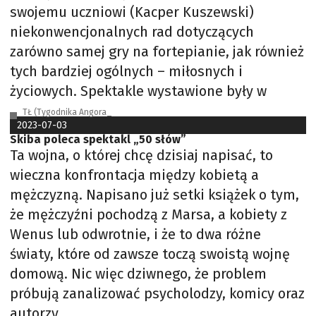
swojemu uczniowi (Kacper Kuszewski)
niekonwencjonalnych rad dotyczących
zarówno samej gry na fortepianie, jak również
tych bardziej ogólnych – miłosnych i
życiowych. Spektakle wystawione były w
TŁ (Tygodnika Angora_
2023-07-03
Skiba poleca spektakl „50 słów”
Ta wojna, o której chcę dzisiaj napisać, to
wieczna konfrontacja między kobietą a
mężczyzną. Napisano już setki książek o tym,
że mężczyźni pochodzą z Marsa, a kobiety z
Wenus lub odwrotnie, i że to dwa różne
światy, które od zawsze toczą swoistą wojnę
domową. Nic więc dziwnego, że problem
próbują zanalizować psycholodzy, komicy oraz
autorzy