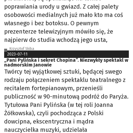
poprawiania urody u gwiazd. Z całej palety
osobowości medialnych już mało kto ma coś
własnego i bez botoksu. O pewnym
prezenterze telewizyjnym mówiło się, że
najpierw do studia wchodzą jego usta,
Krzysztof Skiba
2023-07-11
„Pani Pylińska i sekret Chopina”. Niezwykły spektakl w
nadmorskim Janowie
Twórcy tej wyjątkowej sztuki, będącej swego
rodzaju połączeniem spektaklu teatralnego z
recitalem fortepianowym, przenieśli
publiczność w 90-minutową podróż do Paryża.
Tytułowa Pani Pylińska (w tej roli Joanna
Żółkowska), czyli pochodząca z Polski
dowcipna, ekscentryczna i mądra
nauczycielka muzyki, udzielała