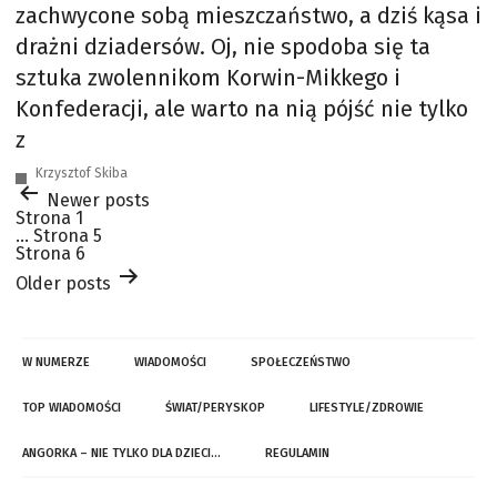
zachwycone sobą mieszczaństwo, a dziś kąsa i
drażni dziadersów. Oj, nie spodoba się ta
sztuka zwolennikom Korwin-Mikkego i
Konfederacji, ale warto na nią pójść nie tylko
z
Krzysztof Skiba
Stronicowanie
Newer
posts
wpisów
Strona 1
…
Strona 5
Strona 6
Older
posts
W NUMERZE
WIADOMOŚCI
SPOŁECZEŃSTWO
TOP WIADOMOŚCI
ŚWIAT/PERYSKOP
LIFESTYLE/ZDROWIE
ANGORKA – NIE TYLKO DLA DZIECI…
REGULAMIN