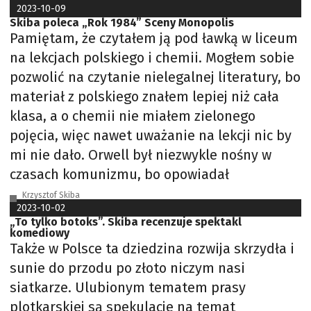
2023-10-09
Skiba poleca „Rok 1984” Sceny Monopolis
Pamiętam, że czytałem ją pod ławką w liceum
na lekcjach polskiego i chemii. Mogłem sobie
pozwolić na czytanie nielegalnej literatury, bo
materiał z polskiego znałem lepiej niż cała
klasa, a o chemii nie miałem zielonego
pojęcia, więc nawet uważanie na lekcji nic by
mi nie dało. Orwell był niezwykle nośny w
czasach komunizmu, bo opowiadał
Krzysztof Skiba
2023-10-02
„To tylko botoks”. Skiba recenzuje spektakl
komediowy
Także w Polsce ta dziedzina rozwija skrzydła i
sunie do przodu po złoto niczym nasi
siatkarze. Ulubionym tematem prasy
plotkarskiej są spekulacje na temat