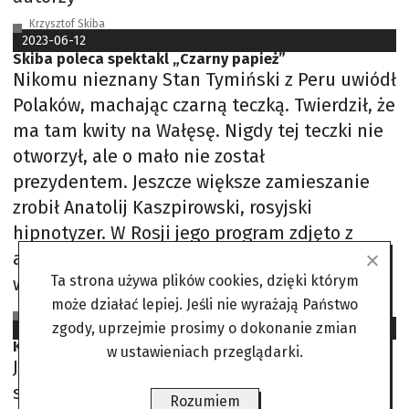
Krzysztof Skiba
2023-06-12
Skiba poleca spektakl „Czarny papież”
Nikomu nieznany Stan Tymiński z Peru uwiódł
Polaków, machając czarną teczką. Twierdził, że
ma tam kwity na Wałęsę. Nigdy tej teczki nie
otworzył, ale o mało nie został
prezydentem. Jeszcze większe zamieszanie
zrobił Anatolij Kaszpirowski, rosyjski
hipnotyzer. W Rosji jego program zdjęto z
anteny, bo władze uznały, że wprowadza
Ta strona używa plików cookies, dzięki którym
widzów w zbiorową psychozę.
może działać lepiej. Jeśli nie wyrażają Państwo
Krzysztof Skiba
zgody, uprzejmie prosimy o dokonanie zmian
2023-05-29
Krzysztof Skiba poleca: „Texas Jim”
w ustawieniach przeglądarki.
Jednak pewnego dnia w miasteczku zjawia się
samotny jeździec znikąd. Jest przystojny,
Rozumiem