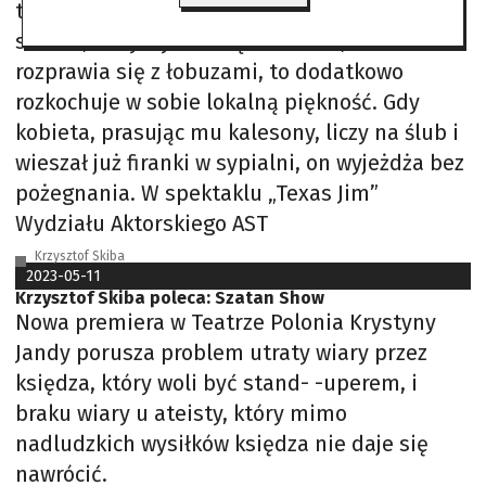
tajemniczy i świetnie strzela. Gdy wchodzi do
salonu, wszyscy milkną. Nie dość, że
rozprawia się z łobuzami, to dodatkowo
rozkochuje w sobie lokalną piękność. Gdy
kobieta, prasując mu kalesony, liczy na ślub i
wieszał już firanki w sypialni, on wyjeżdża bez
pożegnania. W spektaklu „Texas Jim”
Wydziału Aktorskiego AST
Krzysztof Skiba
2023-05-11
Krzysztof Skiba poleca: Szatan Show
Nowa premiera w Teatrze Polonia Krystyny
Jandy porusza problem utraty wiary przez
księdza, który woli być stand- -uperem, i
braku wiary u ateisty, który mimo
nadludzkich wysiłków księdza nie daje się
nawrócić.