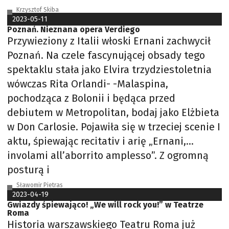
Krzysztof Skiba
2023-05-11
Poznań. Nieznana opera Verdiego
Przywieziony z Italii włoski Ernani zachwycił
Poznań. Na czele fascynującej obsady tego
spektaklu stała jako Elvira trzydziestoletnia
wówczas Rita Orlandi- -Malaspina,
pochodząca z Bolonii i będąca przed
debiutem w Metropolitan, bodaj jako Elżbieta
w Don Carlosie. Pojawiła się w trzeciej scenie I
aktu, śpiewając recitativ i arię „Ernani,…
involami all’aborrito amplesso”. Z ogromną
posturą i
Sławomir Pietras
2023-04-19
Gwiazdy śpiewająco! „We will rock you!” w Teatrze
Roma
Historia warszawskiego Teatru Roma już