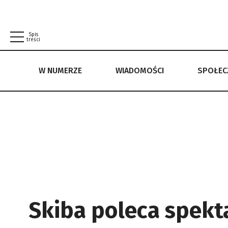
Spis
treści
W NUMERZE
WIADOMOŚCI
SPOŁE
W NUMERZE
WIADOMOŚCI
SPOŁECZEŃSTWO
POLITYKA PRYWATNOŚCI
REGULAMIN
Skiba poleca spekt