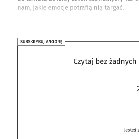
nam, jakie emocje potrafią nią targać.
SUBSKRYBUJ ANGORĘ
Czytaj bez żadnych 
Jesteś