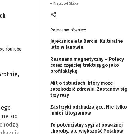
Krzysztof Skiba
ych
Polecamy również:
Jajecznica à la Barciś. Kulturalne
lato w Janowie
ot. YouTube
Rezonans magnetyczny – Polacy
coraz częściej traktują go jako
profilaktykę
rotnie,
Mit o tatuażach, który może
zaszkodzić zdrowiu. Zastanów się
trzy razy
nego
Zastrzyki odchudzające. Nie tylko
mniej kilogramów
h metod
dchodzą
To potencjalny sygnał poważnej
choroby, ale większość Polaków
pokazują