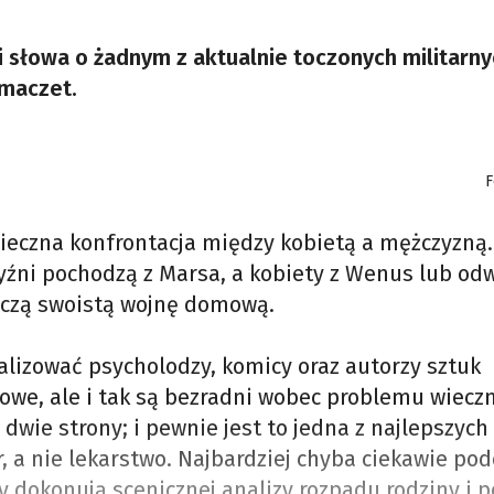
ni słowa o żadnym z aktualnie toczonych militarn
 maczet.
F
o wieczna konfrontacja między kobietą a mężczyzną.
yźni pochodzą z Marsa, a kobiety z Wenus lub odw
toczą swoistą wojnę domową.
alizować psycholodzy, komicy oraz autorzy sztuk
kowe, ale i tak są bezradni wobec problemu wiecz
ą dwie strony; i pewnie jest to jedna z najlepszyc
r, a nie lekarstwo. Najbardziej chyba ciekawie po
y dokonują scenicznej analizy rozpadu rodziny i 