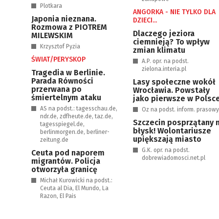
Plotkara
ANGORKA - NIE TYLKO DLA
Japonia nieznana.
DZIECI...
Rozmowa z PIOTREM
Dlaczego jeziora
MILEWSKIM
ciemnieją? To wpływ
Krzysztof Pyzia
zmian klimatu
ŚWIAT/PERYSKOP
A.P. opr. na podst.
zielona.interia.pl
Tragedia w Berlinie.
Parada Równości
Lasy społeczne wokół
przerwana po
Wrocławia. Powstały
śmiertelnym ataku
jako pierwsze w Polsc
AS na podst.: tagesschau.de,
Oz na podst. inform. prasow
ndr.de, zdfheute.de, taz.de,
Szczecin posprzątany 
tagesspiegel.de,
błysk! Wolontariusze
berlinmorgen.de, berliner-
upiększają miasto
zeitung.de
G.K. opr. na podst.
Ceuta pod naporem
dobrewiadomosci.net.pl
migrantów. Policja
otworzyła granicę
Michał Kurowicki na podst.:
Ceuta al Dia, El Mundo, La
Razon, El Pais