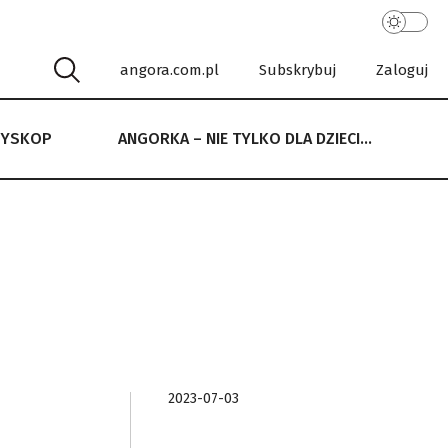
angora.com.pl
Subskrybuj
Zaloguj
RYSKOP
ANGORKA – NIE TYLKO DLA DZIECI…
 NIE TYLKO DLA DZIECI…
2023-07-03