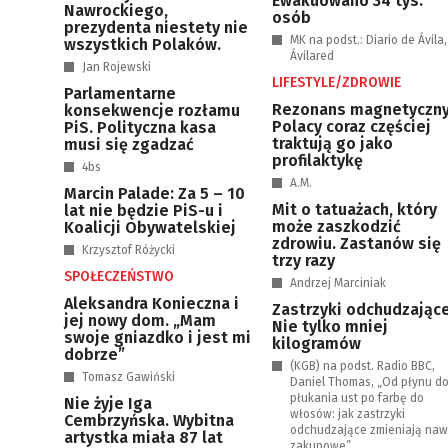
Ewakuowano 34 tys.
Nawrockiego,
osób
prezydenta niestety nie
MK na podst.: Diario de Ávila,
wszystkich Polaków.
Ávilared
Jan Rojewski
LIFESTYLE/ZDROWIE
Parlamentarne
Rezonans magnetyczny
konsekwencje rozłamu
Polacy coraz częściej
PiS. Polityczna kasa
traktują go jako
musi się zgadzać
profilaktykę
4bs
A.M.
Marcin Palade: Za 5 – 10
Mit o tatuażach, który
lat nie będzie PiS-u i
może zaszkodzić
Koalicji Obywatelskiej
zdrowiu. Zastanów się
Krzysztof Różycki
trzy razy
SPOŁECZEŃSTWO
Andrzej Marciniak
Aleksandra Konieczna i
Zastrzyki odchudzające
jej nowy dom. „Mam
Nie tylko mniej
swoje gniazdko i jest mi
kilogramów
dobrze”
(KGB) na podst. Radio BBC,
Tomasz Gawiński
Daniel Thomas, „Od płynu d
płukania ust po farbę do
Nie żyje Iga
włosów: jak zastrzyki
Cembrzyńska. Wybitna
odchudzające zmieniają naw
artystka miała 87 lat
zakupowe”