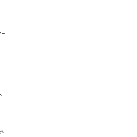
 –
.
o
yki