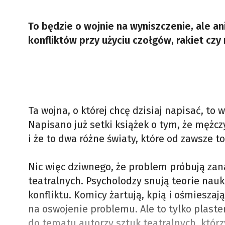
To będzie o wojnie na wyniszczenie, ale a
konfliktów przy użyciu czołgów, rakiet czy
Ta wojna, o której chcę dzisiaj napisać, t
Napisano już setki książek o tym, że mężcz
i że to dwa różne światy, które od zawsze 
Nic więc dziwnego, że problem próbują zan
teatralnych. Psycholodzy snują teorie nau
konfliktu. Komicy żartują, kpią i ośmieszaj
na oswojenie problemu. Ale to tylko plaste
do tematu autorzy sztuk teatralnych, którz