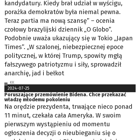
kandydatury. Kiedy brał udział w wyścigu,
porażka demokratów była niemal pewna.
Teraz partia ma nową szansę” – ocenia
czołowy brazylijski dziennik „O Globo”.
Podobnie uważa ukazujący się w Tokio „Japan
Times”. „W szalonej, niebezpiecznej epoce
politycznej, w której Trump, spowity mgłą
fałszywego patriotyzmu i siły, sprowadził
anarchię, jad i bełkot
KK
2024-07-25
Poruszające przemówienie Bidena. Chce przekazać
władzę młodemu pokoleniu
Na orędzie prezydenta, trwające nieco ponad
11 minut, czekała cała Ameryka. W swoim
pierwszym wystąpieniu od momentu
ogłoszenia decyzji o nieubieganiu się o