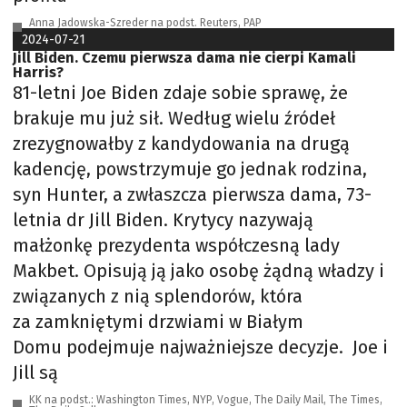
Anna Jadowska-Szreder na podst. Reuters, PAP
2024-07-21
Jill Biden. Czemu pierwsza dama nie cierpi Kamali
Harris?
81-letni Joe Biden zdaje sobie sprawę, że
brakuje mu już sił. Według wielu źródeł
zrezygnowałby z kandydowania na drugą
kadencję, powstrzymuje go jednak rodzina,
syn Hunter, a zwłaszcza pierwsza dama, 73-
letnia dr Jill Biden. Krytycy nazywają
małżonkę prezydenta współczesną lady
Makbet. Opisują ją jako osobę żądną władzy i
związanych z nią splendorów, która
za zamkniętymi drzwiami w Białym
Domu podejmuje najważniejsze decyzje. Joe i
Jill są
KK na podst.: Washington Times, NYP, Vogue, The Daily Mail, The Times,