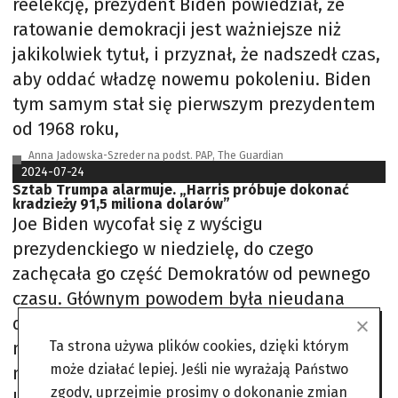
reelekcję, prezydent Biden powiedział, że
ratowanie demokracji jest ważniejsze niż
jakikolwiek tytuł, i przyznał, że nadszedł czas,
aby oddać władzę nowemu pokoleniu. Biden
tym samym stał się pierwszym prezydentem
od 1968 roku,
Anna Jadowska-Szreder na podst. PAP, The Guardian
2024-07-24
Sztab Trumpa alarmuje. „Harris próbuje dokonać
kradzieży 91,5 miliona dolarów”
Joe Biden wycofał się z wyścigu
prezydenckiego w niedzielę, do czego
zachęcała go część Demokratów od pewnego
czasu. Głównym powodem była nieudana
debata z Donaldem Trumpem, która miała
miejsce 27 czerwca. Największym zaszczytem
Ta strona używa plików cookies, dzięki którym
może działać lepiej. Jeśli nie wyrażają Państwo
mojego życia było służyć jako wasz prezydent.
zgody, uprzejmie prosimy o dokonanie zmian