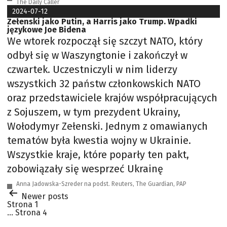
The Daily Caller
2024-07-12
Zełenski jako Putin, a Harris jako Trump. Wpadki
językowe Joe Bidena
We wtorek rozpoczął się szczyt NATO, który
odbył się w Waszyngtonie i zakończył w
czwartek. Uczestniczyli w nim liderzy
wszystkich 32 państw członkowskich NATO
oraz przedstawiciele krajów współpracujących
z Sojuszem, w tym prezydent Ukrainy,
Wołodymyr Zełenski. Jednym z omawianych
tematów była kwestia wojny w Ukrainie.
Wszystkie kraje, które poparły ten pakt,
zobowiązały się wesprzeć Ukrainę
Anna Jadowska-Szreder na podst. Reuters, The Guardian, PAP
Stronicowanie
Newer
posts
wpisów
Strona 1
…
Strona 4