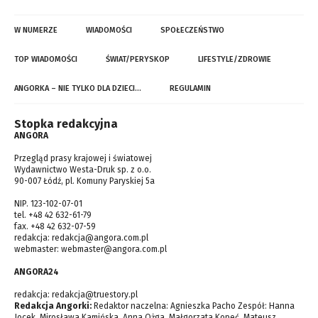
W NUMERZE
WIADOMOŚCI
SPOŁECZEŃSTWO
TOP WIADOMOŚCI
ŚWIAT/PERYSKOP
LIFESTYLE/ZDROWIE
ANGORKA – NIE TYLKO DLA DZIECI…
REGULAMIN
Stopka redakcyjna
ANGORA
Przegląd prasy krajowej i światowej
Wydawnictwo Westa-Druk sp. z o.o.
90-007 Łódź, pl. Komuny Paryskiej 5a
NIP. 123-102-07-01
tel. +48 42 632-61-79
fax. +48 42 632-07-59
redakcja:
redakcja@angora.com.pl
webmaster:
webmaster@angora.com.pl
ANGORA24
redakcja:
redakcja@truestory.pl
Redakcja Angorki:
Redaktor naczelna: Agnieszka Pacho Zespół: Hanna
Jocek, Mirosława Kamińska, Anna Ożga, Małgorzata Kopeć, Mateusz