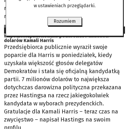
I choć moim zamiarem było ubiegać się o
w ustawieniach przeglądarki.
reelekcję, uważam, że w najlepszym interesie
mojej
Rozumiem
Anna Jadowska-Szreder na podst. PAP, Fox News, The New York Times
2024-07-24
Współzałożyciel Netflixa podarował 7 milionów
dolarów Kamali Harris
Przedsiębiorca publicznie wyraził swoje
poparcie dla Harris w poniedziałek, kiedy
uzyskała większość głosów delegatów
Demokratów i stała się oficjalną kandydatką
partii. 7 milionów dolarów to największa
dotychczas darowizna polityczna przekazana
przez Hastingsa na rzecz jakiegokolwiek
kandydata w wyborach prezydenckich.
Gratulacje dla Kamali Harris – teraz czas na
zwycięstwo – napisał Hastings na swoim
profilu