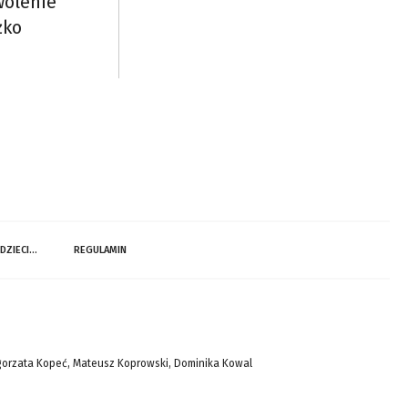
wolenie
żko
 DZIECI…
REGULAMIN
gorzata Kopeć, Mateusz Koprowski, Dominika Kowal