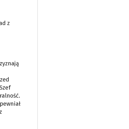
ad z
rzyznają
rzed
Szef
ralność.
apewniał
z