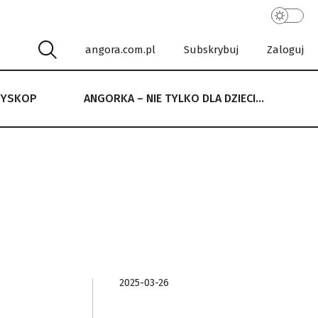
angora.com.pl
Subskrybuj
Zaloguj
RYSKOP
ANGORKA – NIE TYLKO DLA DZIECI…
 NIE TYLKO DLA DZIECI…
2025-03-26