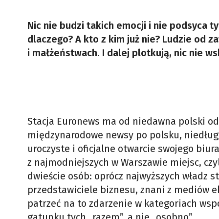
Nic nie budzi takich emocji i nie podsyca ty
dlaczego? A kto z kim już nie? Ludzie od 
i małżeństwach. I dalej plotkują, nic nie w
Stacja Euronews ma od niedawna polski oddz
międzynarodowe newsy po polsku, niedługo
uroczyste i oficjalne otwarcie swojego biu
z najmodniejszych w Warszawie miejsc, czyl
dwieście osób: oprócz najwyższych władz stac
przedstawiciele biznesu, znani z mediów 
patrzeć na to zdarzenie w kategoriach wsp
gatunku tych „razem”, a nie „osobno”.