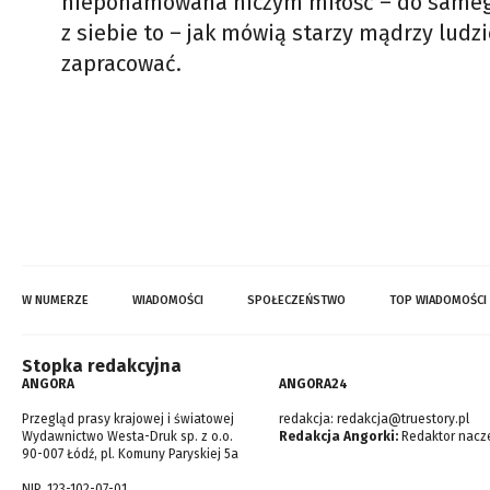
niepohamowana niczym miłość – do samego
z siebie to – jak mówią starzy mądrzy ludz
zapracować.
W NUMERZE
WIADOMOŚCI
SPOŁECZEŃSTWO
TOP WIADOMOŚCI
Stopka redakcyjna
ANGORA
ANGORA24
Przegląd prasy krajowej i światowej
redakcja:
redakcja@truestory.pl
Wydawnictwo Westa-Druk sp. z o.o.
Redakcja Angorki:
Redaktor nacze
90-007 Łódź, pl. Komuny Paryskiej 5a
NIP. 123-102-07-01