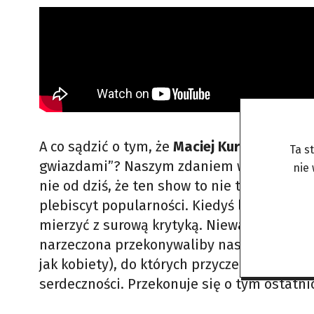
A co sądzić o tym, że
Maciej Kurzajewski (52
Ta s
gwiazdami”? Naszym zdaniem widzowie pok
nie
nie od dziś, że ten show to nie tyle konkur
plebiscyt popularności. Kiedyś lubiany pr
mierzyć z surową krytyką. Nieważne, jakie s
narzeczona przekonywaliby nas do swojej w
jak kobiety), do których przyczepi się łatka
serdeczności. Przekonuje się o tym ostatn