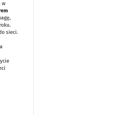
a w
rem
wagę,
roku.
o sieci.
ła
ycie
eci