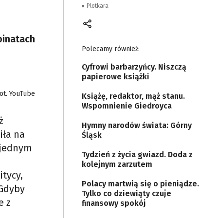
Plotkara
binatach
Polecamy również:
Cyfrowi barbarzyńcy. Niszczą
papierowe książki
ot. YouTube
Książę, redaktor, mąż stanu.
Wspomnienie Giedroyca
ż
Hymny narodów świata: Górny
iła na
Śląsk
w jednym
Tydzień z życia gwiazd. Doda z
kolejnym zarzutem
itycy,
Polacy martwią się o pieniądze.
 Gdyby
Tylko co dziewiąty czuje
e z
finansowy spokój