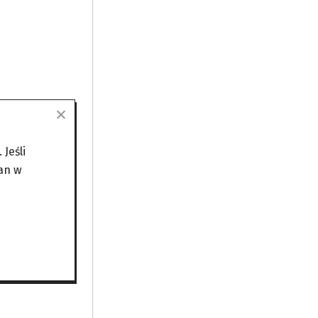
ńca z
Jeśli
rzecież
an w
usi się
nowa
zresztą
miar