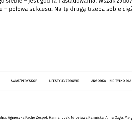
 siebie – jest godna naśladowania. Wszak zado
ie – połowa sukcesu. Na tę drugą trzeba sobie cię
ŚWIAT/PERYSKOP
LIFESTYLE/ZDROWIE
ANGORKA – NIE TYLKO DLA
lna: Agnieszka Pacho Zespół: Hanna Jocek, Mirosława Kamińska, Anna Ożga, Mał