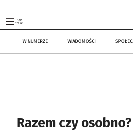
Spis
treści
W NUMERZE
WIADOMOŚCI
SPOŁE
W NUMERZE
WIADOMOŚCI
SPOŁECZEŃSTWO
POLITYKA PRYWATNOŚCI
REGULAMIN
Razem czy osobno?