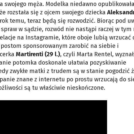
uż na swojego męża. Modelka niedawno opublikował
e rozstała się z ojcem swojego dziecka
Aleksand
y rok temu, teraz będą się rozwodzić. Biorąc pod u
 spraw w sądzie, rozwód nie nastąpi raczej w tym 
relacje na Instagramie, które oboje lubią wrzucać d
ęki postom sponsorowanym zarobić na siebie i
ncerka
Martirenti (29 l.)
, czyli Marta Rentel, wyzna
anie potomka doskonale ułatwia pozyskiwanie
iedy zwykłe matki z trudem są w stanie pogodzić ż
anie znane z internetu po prostu wrzucają do si
żliwości są tu właściwie nieskończone.