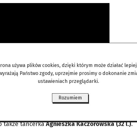
 l.)
nie będzie tańczył w kolejnych odcinkach „Ta
trona używa plików cookies, dzięki którym może działać lepiej. 
azali mu po prostu czerwoną kartkę. Wiadomo p
 wyrażają Państwo zgody, uprzejmie prosimy o dokonanie zmi
s taneczny, co raczej najprawdziwszy
ustawieniach przeglądarki.
ezenter sportowy od czasu życiowych zawirowań m
ą fakty i nie ma znaczenia, jak bardzo on i jego 
Rozumiem
ersji. Ludzie wiedzą swoje. Mężczyźni (podobnie 
 tych, którzy zdradzają, nie mają co liczyć na nad
io także tancerka
Agnieszka Kaczorowska (32 l.)
.