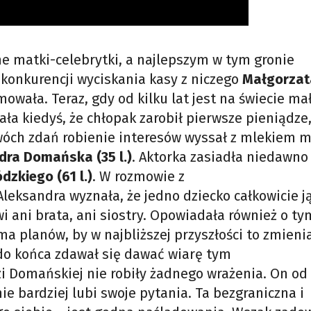
ne matki-celebrytki, a najlepszym w tym gronie
konkurencji wyciskania kasy z niczego
Małgorzat
mowała. Teraz, gdy od kilku lat jest na świecie ma
ła kiedyś, że chłopak zarobił pierwsze pieniądze,
wóch zdań robienie interesów wyssał z mlekiem m
dra Domańska (35 l.)
. Aktorka zasiadła niedawno
zkiego (61 l.)
. W rozmowie z
eksandra wyznała, że jedno dziecko całkowicie j
i ani brata, ani siostry. Opowiadała również o ty
 ma planów, by w najbliższej przyszłości to zmieni
do końca zdawał się dawać wiarę tym
i Domańskiej nie robiły żadnego wrażenia. On od
 bardziej lubi swoje pytania. Ta bezgraniczna i