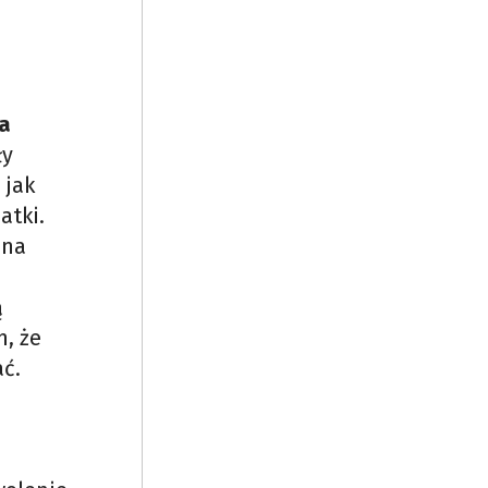
a
ły
 jak
atki.
 na
ą
m, że
ać.