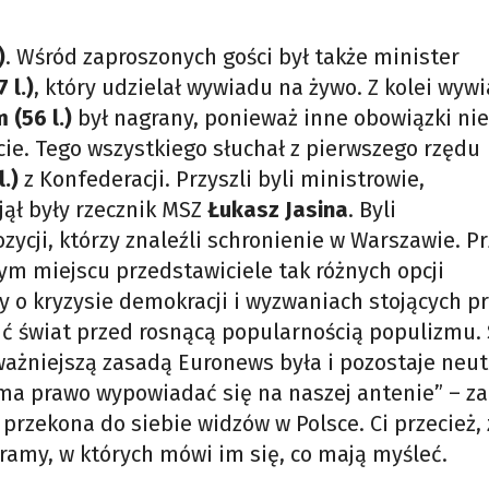
)
. Wśród zaproszonych gości był także minister
 l.)
, który udzielał wywiadu na żywo. Z kolei wywi
(56 l.)
był nagrany, ponieważ inne obowiązki nie
ście. Tego wszystkiego słuchał z pierwszego rzędu
l.)
z Konfederacji. Przyszli byli ministrowie,
ął były rzecznik MSZ
Łukasz Jasina
. Byli
ozycji, którzy znaleźli schronienie w Warszawie. P
ym miejscu przedstawiciele tak różnych opcji
y o kryzysie demokracji i wyzwaniach stojących p
ć świat przed rosnącą popularnością populizmu. 
ważniejszą zasadą Euronews była i pozostaje neut
 ma prawo wypowiadać się na naszej antenie” – z
 przekona do siebie widzów w Polsce. Ci przecież, 
amy, w których mówi im się, co mają myśleć.