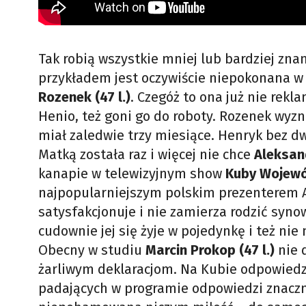
Tak robią wszystkie mniej lub bardziej zna
przykładem jest oczywiście niepokonana w 
Rozenek (47 l.)
. Czegóż to ona już nie rekla
Henio, też goni go do roboty. Rozenek wyzna
miał zaledwie trzy miesiące. Henryk bez d
Matką została raz i więcej nie chce
Aleksan
kanapie w telewizyjnym show
Kuby Wojewód
najpopularniejszym polskim prezenterem Al
satysfakcjonuje i nie zamierza rodzić synow
cudownie jej się żyje w pojedynkę i też nie
Obecny w studiu
Marcin Prokop (47 l.)
nie 
żarliwym deklaracjom. Na Kubie odpowiedz
padających w programie odpowiedzi znacznie