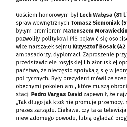
Gościem honorowym był
Lech Wałęsa (81 l.
spraw wewnętrznych
Tomasz Siemoniak (57
byłym premierem
Mateuszem Morawieckim 
pozwoliły politykowi PiS pojawić się osobi
wicemarszałek sejmu
Krzysztof Bosak (42 
ambasadorzy, dyplomaci. Zaproszenie przyj
przedstawiciele rosyjskiej i białoruskiej op
państwo, że nieczęsto spotykają się w jedn
politycznych. Były prezydent mówił ze scen
obecnymi pokoleniami, które muszą obroni
stacji
Pedro Vargas David
zapewnił, że naj
„Tak długo jak ktoś nie promuje przemocy,
prezes zarządu. Ciekawe, czy taka telewizja
niewiadomego powodu, lubią oglądać progr