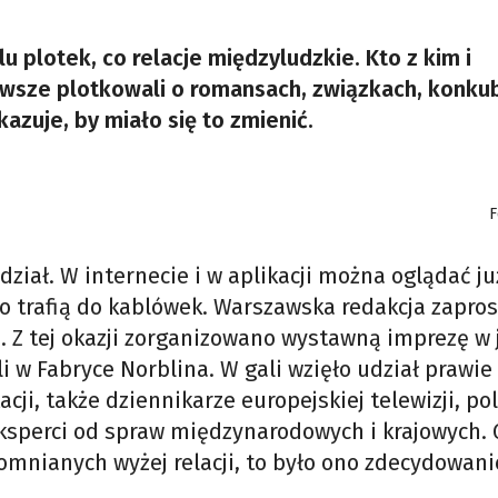
lu plotek, co relacje międzyludzkie. Kto z kim i
zawsze plotkowali o romansach, związkach, konku
skazuje, by miało się to zmienić.
F
iał. W internecie i w aplikacji można oglądać ju
 trafią do kablówek. Warszawska redakcja zapros
ra. Z tej okazji zorganizowano wystawną imprezę 
i w Fabryce Norblina. W gali wzięło udział prawie
ji, także dziennikarze europejskiej telewizji, pol
eksperci od spraw międzynarodowych i krajowych.
omnianych wyżej relacji, to było ono zdecydowani