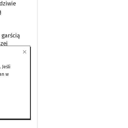
dziwie
ą
 garścią
szej
 zebrane
Jeśli
an w
igia
ta, ale