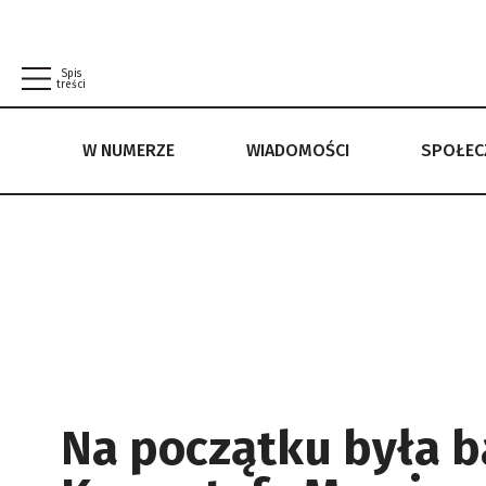
Spis
treści
W NUMERZE
WIADOMOŚCI
SPOŁE
W NUMERZE
WIADOMOŚCI
SPOŁECZEŃSTWO
POLITYKA PRYWATNOŚCI
REGULAMIN
Na początku była b