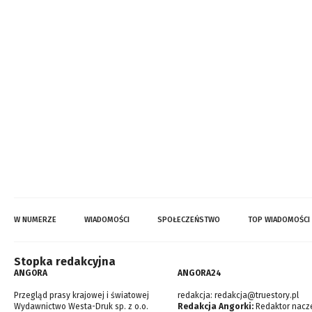
W NUMERZE
WIADOMOŚCI
SPOŁECZEŃSTWO
TOP WIADOMOŚCI
Stopka redakcyjna
ANGORA
ANGORA24
Przegląd prasy krajowej i światowej
redakcja:
redakcja@truestory.pl
Wydawnictwo Westa-Druk sp. z o.o.
Redakcja Angorki:
Redaktor nacze