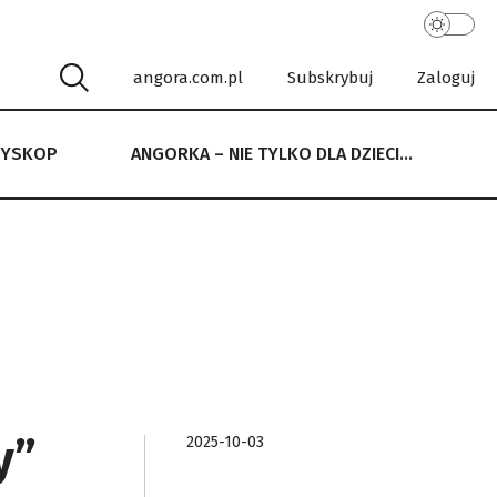
angora.com.pl
Subskrybuj
Zaloguj
RYSKOP
ANGORKA – NIE TYLKO DLA DZIECI…
 NIE TYLKO DLA DZIECI…
y”
2025-10-03