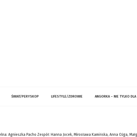
ŚWIAT/PERYSKOP
LIFESTYLE/ZDROWIE
ANGORKA – NIE TYLKO DLA
lna: Agnieszka Pacho Zespół: Hanna Jocek, Mirosława Kamińska, Anna Ożga, Mał