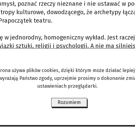
mysł, poznać rzeczy nieznane i nie ustawać w po
o tropy kulturowe, dowodzącego, że archetypy łącz
 Prapoczątek teatru.
ię w jednorodny, homogeniczny wykład. Jest raczej
zki sztuki, religii i psychologii. A nie ma silniej
e film, „który jest typem teatru”). Jeśli coś scala
trona używa plików cookies, dzięki którym może działać lepiej. 
 wyrażają Państwo zgody, uprzejmie prosimy o dokonanie zmi
ustawieniach przeglądarki.
 nań wpływ, należy do topologii teatru, także rel
Rozumiem
o zabawa w Pana Boga? Teatr jest naprawianiem świa
wiat od zera”.