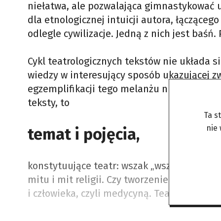
niełatwa, ale pozwalająca gimnastykować u
dla etnologicznej intuicji autora, łącząceg
odlegle cywilizacje. Jedną z nich jest baśń.
Cykl teatrologicznych tekstów nie układa s
wiedzy w interesujący sposób ukazującej zwią
egzemplifikacji tego melanżu niż teatr (takż
teksty, to
Ta s
nie
temat i pojęcia,
konstytuujące teatr: wszak „wszystko, co ma
mitu i mit religii. Czy tworzenie teatru t
i człowieka, czyli medycyną. Teatr stwarza ś