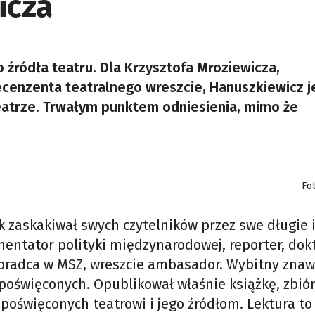
icza
 źródła teatru. Dla Krzysztofa Mroziewicza,
recenzenta teatralnego wreszcie, Hanuszkiewicz j
atrze. Trwałym punktem odniesienia, mimo że
Fo
ak zaskakiwał swych czytelników przez swe długie 
mentator polityki międzynarodowej, reporter, dok
oradca w MSZ, wreszcie ambasador. Wybitny znawc
 poświęconych. Opublikował właśnie książkę, zbió
oświęconych teatrowi i jego źródłom. Lektura to