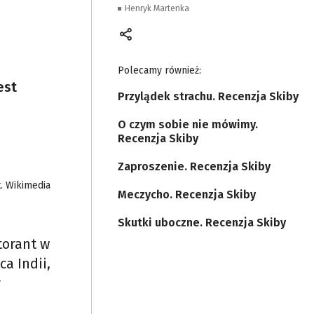
Henryk Martenka
Polecamy również:
est
Przylądek strachu. Recenzja Skiby
O czym sobie nie mówimy.
Recenzja Skiby
Zaproszenie. Recenzja Skiby
t. Wikimedia
Meczycho. Recenzja Skiby
i
Skutki uboczne. Recenzja Skiby
torant w
a Indii,
r