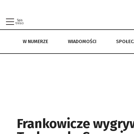
Spis
treści
W NUMERZE
WIADOMOŚCI
SPOŁE
W NUMERZE
WIADOMOŚCI
SPOŁECZEŃSTWO
POLITYKA PRYWATNOŚCI
REGULAMIN
Frankowicze wygryw