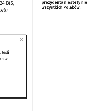
24 BiS,
prezydenta niestety nie
wszystkich Polaków.
celu
ok. 130
Jeśli
one w
an w
ytu nie
Celina
.