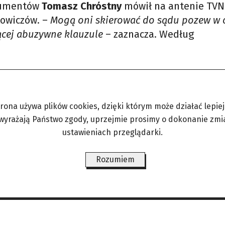
nsumentów
Tomasz Chróstny
mówił na antenie TVN
kowiczów. –
Mogą oni skierować do sądu pozew w 
ącej abuzywne klauzule
– zaznacza. Według
ę także w TVN24 BiS, wyrok jest przełomowy dla
raszaka, którym usiłowały powstrzymać klientów
do pójścia do sądu. –
Obecnie w sądach toczy się 
trona używa plików cookies, dzięki którym może działać lepiej. 
ażnienie umowy ze względu na klauzule niedozwol
 wyrażają Państwo zgody, uprzejmie prosimy o dokonanie zmi
oże trafić na wokandę
– zaznacza.
– (…) Tego kred
ustawieniach przeglądarki.
iacy, którzy potrafili się obracać w światku
mym. Czy ja i tysiące uczciwych Polaków mamy
Rozumiem
ankowiczom?
– na łamach Money.pl denerwuje się