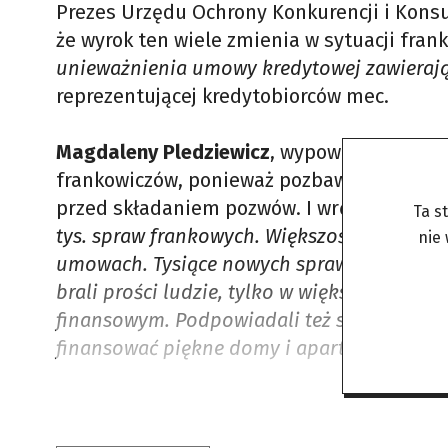
Prezes Urzędu Ochrony Konkurencji i Ko
że wyrok ten wiele zmienia w sytuacji fran
unieważnienia umowy kredytowej zawieraj
reprezentującej kredytobiorców mec.
Magdaleny Pledziewicz
, wypowiadającej si
frankowiczów, ponieważ pozbawia banki st
przed składaniem pozwów. I wręcz zachęca 
Ta s
tys. spraw frankowych. Większość o uniew
nie
umowach. Tysiące nowych spraw dopiero m
brali prości ludzie, tylko w większości cwan
finansowym. Podpowiadali też swoim znajo
finansować piękne domy i apartamenty fr