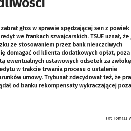
dliwości
j zabrał głos w sprawie spędzającej sen z powiek
edyt we frankach szwajcarskich. TSUE uznał, że j
zku ze stosowaniem przez bank nieuczciwych
się domagać od klienta dodatkowych opłat, poza
tą ewentualnych ustawowych odsetek za zwłokę.
dytu w trakcie trwania procesu o ustalenie
runków umowy. Trybunał zdecydował też, że pra
żądał od banku rekompensaty wykraczającej poza
Fot. Tomasz W