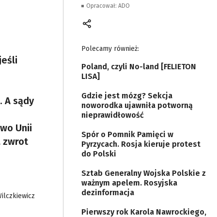
Opracował: ADO
Polecamy również:
eśli
Poland, czyli No-land [FELIETON
LISA]
Gdzie jest mózg? Sekcja
 A sądy
noworodka ujawniła potworną
nieprawidłowość
wo Unii
Spór o Pomnik Pamięci w
 zwrot
Pyrzycach. Rosja kieruje protest
do Polski
Sztab Generalny Wojska Polskie z
ważnym apelem. Rosyjska
dezinformacja
ilczkiewicz
Pierwszy rok Karola Nawrockiego,