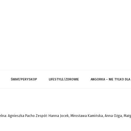
ŚWIAT/PERYSKOP
LIFESTYLE/ZDROWIE
ANGORKA – NIE TYLKO DLA
lna: Agnieszka Pacho Zespół: Hanna Jocek, Mirosława Kamińska, Anna Ożga, Mał