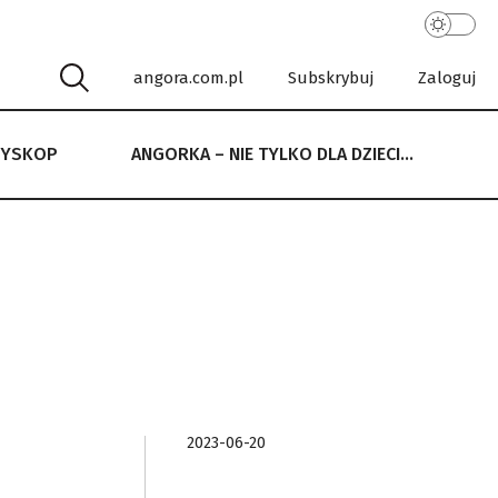
angora.com.pl
Subskrybuj
Zaloguj
RYSKOP
ANGORKA – NIE TYLKO DLA DZIECI…
 NIE TYLKO DLA DZIECI…
2023-06-20