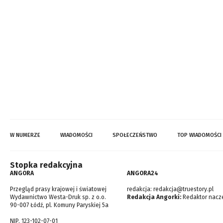
W NUMERZE
WIADOMOŚCI
SPOŁECZEŃSTWO
TOP WIADOMOŚCI
Stopka redakcyjna
ANGORA
ANGORA24
Przegląd prasy krajowej i światowej
redakcja:
redakcja@truestory.pl
Wydawnictwo Westa-Druk sp. z o.o.
Redakcja Angorki:
Redaktor nacze
90-007 Łódź, pl. Komuny Paryskiej 5a
NIP. 123-102-07-01