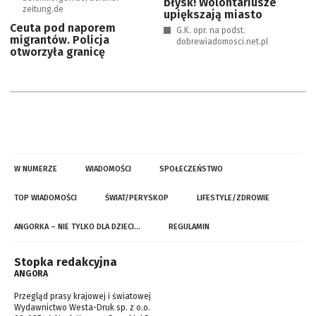
błysk! Wolontariusze
zeitung.de
upiększają miasto
Ceuta pod naporem
G.K. opr. na podst.
migrantów. Policja
dobrewiadomosci.net.pl
otworzyła granicę
W NUMERZE
WIADOMOŚCI
SPOŁECZEŃSTWO
TOP WIADOMOŚCI
ŚWIAT/PERYSKOP
LIFESTYLE/ZDROWIE
ANGORKA – NIE TYLKO DLA DZIECI…
REGULAMIN
Stopka redakcyjna
ANGORA
Przegląd prasy krajowej i światowej
Wydawnictwo Westa-Druk sp. z o.o.