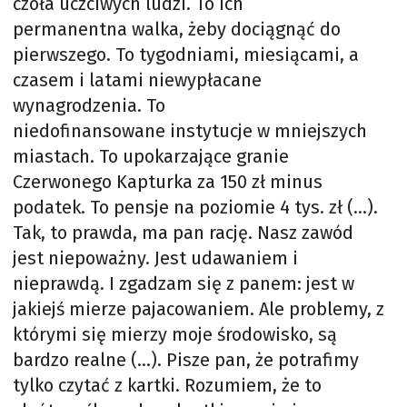
czoła uczciwych ludzi. To ich
permanentna walka, żeby dociągnąć do
pierwszego. To tygodniami, miesiącami, a
czasem i latami niewypłacane
wynagrodzenia. To
niedofinansowane instytucje w mniejszych
miastach. To upokarzające granie
Czerwonego Kapturka za 150 zł minus
podatek. To pensje na poziomie 4 tys. zł (…).
Tak, to prawda, ma pan rację. Nasz zawód
jest niepoważny. Jest udawaniem i
nieprawdą. I zgadzam się z panem: jest w
jakiejś mierze pajacowaniem. Ale problemy, z
którymi się mierzy moje środowisko, są
bardzo realne (…). Pisze pan, że potrafimy
tylko czytać z kartki. Rozumiem, że to