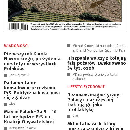
WIADOMOŚCI
Michał Kurowicki na podst.: Ceuta
al Dia, El Mundo, La Razon, El Pais
Pierwszy rok Karola
Hiszpania walczy z kolejną
Nawrockiego, prezydenta
falą pożarów. Ewakuowano
niestety nie wszystkich
34 tys. osób
Polaków.
MK na podst.: Diario de Ávila,
Jan Rojewski
Ávilared
Parlamentarne
LIFESTYLE/ZDROWIE
konsekwencje rozłamu
PiS. Polityczna kasa musi
Rezonans magnetyczny –
się zgadzać
Polacy coraz częściej
traktują go jako
4bs
profilaktykę
Marcin Palade: Za 5 – 10
lat nie będzie PiS-u i
A.M.
Koalicji Obywatelskiej
Mit o tatuażach, który
może zaszkodzić zdrowiu.
Krzysztof Różycki