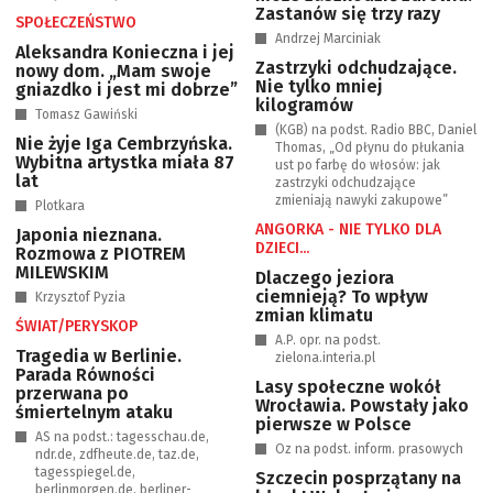
Zastanów się trzy razy
SPOŁECZEŃSTWO
Andrzej Marciniak
Aleksandra Konieczna i jej
Zastrzyki odchudzające.
nowy dom. „Mam swoje
Nie tylko mniej
gniazdko i jest mi dobrze”
kilogramów
Tomasz Gawiński
(KGB) na podst. Radio BBC, Daniel
Nie żyje Iga Cembrzyńska.
Thomas, „Od płynu do płukania
Wybitna artystka miała 87
ust po farbę do włosów: jak
lat
zastrzyki odchudzające
zmieniają nawyki zakupowe”
Plotkara
ANGORKA - NIE TYLKO DLA
Japonia nieznana.
DZIECI...
Rozmowa z PIOTREM
MILEWSKIM
Dlaczego jeziora
ciemnieją? To wpływ
Krzysztof Pyzia
zmian klimatu
ŚWIAT/PERYSKOP
A.P. opr. na podst.
Tragedia w Berlinie.
zielona.interia.pl
Parada Równości
Lasy społeczne wokół
przerwana po
Wrocławia. Powstały jako
śmiertelnym ataku
pierwsze w Polsce
AS na podst.: tagesschau.de,
Oz na podst. inform. prasowych
ndr.de, zdfheute.de, taz.de,
tagesspiegel.de,
Szczecin posprzątany na
berlinmorgen.de, berliner-