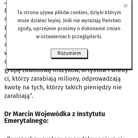
„Projekt ustawy nie jest wystarczająco
precyzyjny, a finansowanie wsparcia dla
Ta strona używa plików cookies, dzięki którym
artystów nie powinno obciążać wyłącznie
może działać lepiej. Jeśli nie wyrażają Państwo
podatników. Państwo powinno mobilizować
zgody, uprzejmie prosimy o dokonanie zmian
organizacje zbiorowego zarządzania prawami
w ustawieniach przeglądarki.
autorskimi czy wykonawczymi do partycypacji
w zapewnianiu środków na przetrwanie w
Rozumiem
okresie emerytalnym. Obciążyć podatkiem
grupę zawodową muzyków, artystów i wtedy
ci, którzy zarabiają miliony, odprowadzają
kwotę na tych, którzy takich pieniędzy nie
zarabiają”.
Dr Marcin Wojewódka z Instytutu
Emerytalnego: