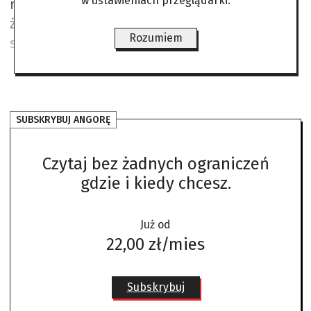
w ustawieniach przeglądarki.
młodzi ludzie szukają swojej tożsamości i
życiowej drogi. Można założyć, że 30. urodziny
Rozumiem
są obecnie granicą dorosłości.
SUBSKRYBUJ ANGORĘ
Czytaj bez żadnych ograniczeń
gdzie i kiedy chcesz.
Już od
22,00 zł/mies
Subskrybuj