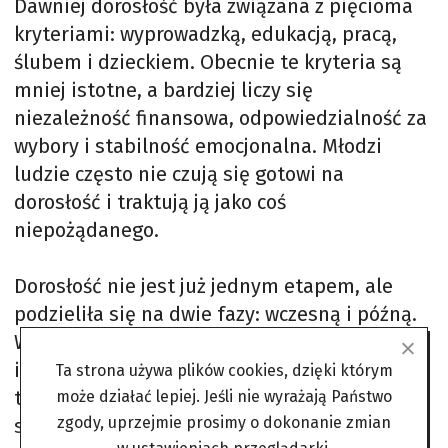
Dawniej dorosłość była związana z pięcioma
kryteriami: wyprowadzką, edukacją, pracą,
ślubem i dzieckiem. Obecnie te kryteria są
mniej istotne, a bardziej liczy się
niezależność finansowa, odpowiedzialność za
wybory i stabilność emocjonalna. Młodzi
ludzie często nie czują się gotowi na
dorosłość i traktują ją jako coś
niepożądanego.
Dorosłość nie jest już jednym etapem, ale
podzieliła się na dwie fazy: wczesną i późną.
W pierwszej fazie młodzi ludzie kończą szkołę
i podejmują pierwsze prace, a w drugiej
Ta strona używa plików cookies, dzięki którym
tworzą związki i rodziny. Dorosłość „wyłania
może działać lepiej. Jeśli nie wyrażają Państwo
zgody, uprzejmie prosimy o dokonanie zmian
się” między 18. a 29. rokiem życia, kiedy