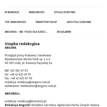
W NUMERZE
WIADOMOŚCI
SPOŁECZEŃSTWO
TOP WIADOMOŚCI
ŚWIAT/PERYSKOP
LIFESTYLE/ZDROWIE
ANGORKA – NIE TYLKO DLA DZIECI…
REGULAMIN
Stopka redakcyjna
ANGORA
Przegląd prasy krajowej i światowej
Wydawnictwo Westa-Druk sp. z o.o.
90-007 Łódź, pl. Komuny Paryskiej 5a
NIP. 123-102-07-01
tel. +48 42 632-61-79
fax. +48 42 632-07-59
redakcja:
redakcja@angora.com.pl
webmaster:
webmaster@angora.com.pl
ANGORA24
redakcja:
redakcja@truestory.pl
Redakcja Angorki:
Redaktor naczelna: Agnieszka Pacho Zespół: Hanna