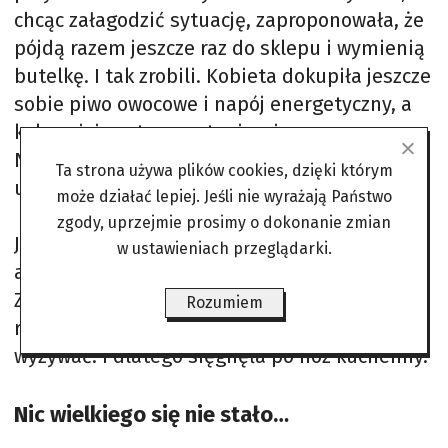
chcąc załagodzić sytuację, zaproponowała, że
pójdą razem jeszcze raz do sklepu i wymienią
butelkę. I tak zrobili. Kobieta dokupiła jeszcze
sobie piwo owocowe i napój energetyczny, a
kolega jej partnera – tanie wino owocowe.
Nadal było jednak niedobrze, bo Zbigniew W.
Ta strona używa plików cookies, dzięki którym
uznał, że dostał za mało reszty.
może działać lepiej. Jeśli nie wyrażają Państwo
zgody, uprzejmie prosimy o dokonanie zmian
Jak ustalono w śledztwie i napisano później w
w ustawieniach przeglądarki.
akcie oskarżenia, kłócili się już w trójkę.
Zbigniew W. miał w pewnym momencie dwa
Rozumiem
razy uderzyć swoją partnerkę w twarz i ją
wyzywać. I dlatego sięgnęła po nóż kuchenny.
Nic wielkiego się nie stało…